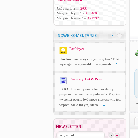
Więcej tematów
Osób na forum:
2037
Wszystkich postów:
986400
Wszystkich tematów:
171992
PotPlayer
~kuśka:
Tnie wszystko jak brzytwa ! Nikt
lepszego nie wymyślił i nie wymyśli ...
Directory List & Print
~AAA:
To rzeczywiście bardzo dobry
program, szczerze wart polecenia. Przy tak
wysokiej ocenie być może niestosowne jest
Il
wspominać o innym, nieco l...