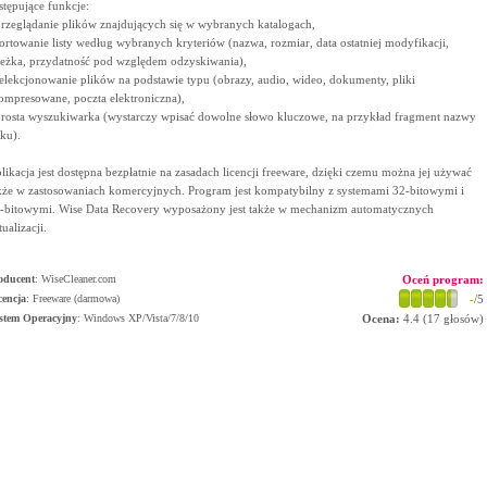
stępujące funkcje:
przeglądanie plików znajdujących się w wybranych katalogach,
sortowanie listy według wybranych kryteriów (nazwa, rozmiar, data ostatniej modyfikacji,
ieżka, przydatność pod względem odzyskiwania),
selekcjonowanie plików na podstawie typu (obrazy, audio, wideo, dokumenty, pliki
ompresowane, poczta elektroniczna),
prosta wyszukiwarka (wystarczy wpisać dowolne słowo kluczowe, na przykład fragment nazwy
iku).
likacja jest dostępna bezpłatnie na zasadach licencji freeware, dzięki czemu można jej używać
kże w zastosowaniach komercyjnych. Program jest kompatybilny z systemami 32-bitowymi i
-bitowymi. Wise Data Recovery wyposażony jest także w mechanizm automatycznych
tualizacji.
oducent
:
WiseCleaner.com
Oceń program:
cencja
: Freeware (darmowa)
-
/5
stem Operacyjny
:
Windows XP/Vista/7/8/10
Ocena:
4.4
(
17
głosów)