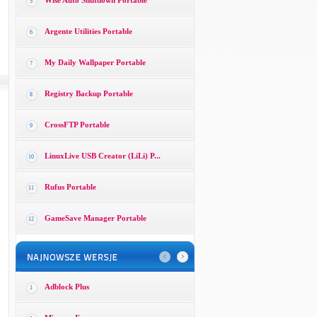
Wise Auto Shutdown Portable
5
Argente Utilities Portable
6
My Daily Wallpaper Portable
7
Registry Backup Portable
8
CrossFTP Portable
9
LinuxLive USB Creator (LiLi) P...
10
Rufus Portable
11
GameSave Manager Portable
12
Adblock Plus
1