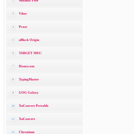
Mixmax Free
2
Viber
3
Praat
4
uBlock Origin
5
TARGET 3001!
6
Honeycam
7
TypingMaster
8
GOG Galaxy
9
XnConvert Portable
10
XnConvert
11
Chromium
12