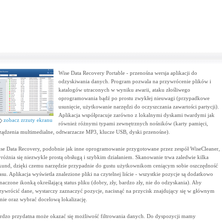
Wise Data Recovery Portable - przenośna wersja aplikacji do
odzyskiwania danych. Program pozwala na przywrócenie plików i
katalogów utraconych w wyniku awarii, ataku złośliwego
oprogramowania bądź po prostu zwykłej nieuwagi (przypadkowe
usunięcie, użytkowanie narzędzi do oczyszczania zawartości partycji).
Aplikacja współpracuje zarówno z lokalnymi dyskami twardymi jak
zobacz zrzuty ekranu
również różnymi typami zewnętrznych nośników (karty pamięci,
ządzenia multimedialne, odtwarzacze MP3, klucze USB, dyski przenośne).
se Data Recovery, podobnie jak inne oprogramowanie przygotowane przez zespół WiseCleaner,
różnia się niezwykle prostą obsługą i szybkim działaniem. Skanowanie trwa zaledwie kilka
kund, dzięki czemu narzędzie przypadnie do gustu użytkownikom ceniącym sobie oszczędność
asu. Aplikacja wyświetla znalezione pliki na czytelnej liście - wszystkie pozycje są dodatkowo
naczone ikonką określającą status pliku (dobry, zły, bardzo zły, nie do odzyskania). Aby
zywrócić dane, wystarczy zaznaczyć pozycje, nacisnąć na przycisk znajdujący się w głównym
nie oraz wybrać docelową lokalizację.
rdzo przydatna może okazać się możliwość filtrowania danych. Do dyspozycji mamy