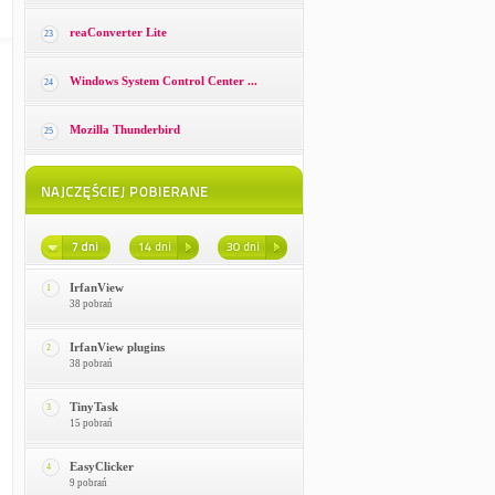
reaConverter Lite
23
Windows System Control Center ...
24
Mozilla Thunderbird
25
IrfanView
1
38 pobrań
IrfanView plugins
2
38 pobrań
TinyTask
3
15 pobrań
EasyClicker
4
9 pobrań