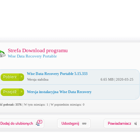
Strefa Download programu
Wise Data Recovery Portable
Wise Data Recovery Portable 5.15.333
Wersja stabilna
6.65 MB | 2020-03-25
Wersja instalacyjna Wise Data Recovery
ość pobrań: 3376
| W tym miesiącu: 1 | W poprzednim miesiącu: 0
0