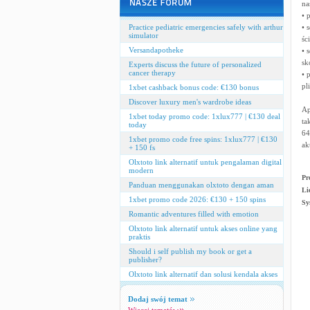
na
• 
Practice pediatric emergencies safely with arthur
• 
simulator
śc
Versandapotheke
• 
sk
Experts discuss the future of personalized
cancer therapy
• 
pl
1xbet cashback bonus code: €130 bonus
Discover luxury men's wardrobe ideas
Ap
1xbet today promo code: 1xlux777 | €130 deal
ta
today
64
1xbet promo code free spins: 1xlux777 | €130
ak
+ 150 fs
Olxtoto link alternatif untuk pengalaman digital
modern
Pr
Panduan menggunakan olxtoto dengan aman
Li
1xbet promo code 2026: €130 + 150 spins
Sy
Romantic adventures filled with emotion
Olxtoto link alternatif untuk akses online yang
praktis
Should i self publish my book or get a
publisher?
Olxtoto link alternatif dan solusi kendala akses
Dodaj swój temat