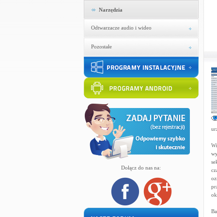
Narzędzia
Odtwarzacze audio i wideo
Pozostałe
ur
Wi
wy
se
Dołącz do nas na:
cz
oz
pr
ok
Ba