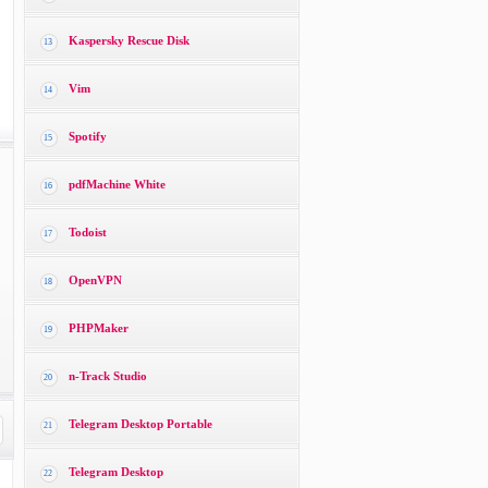
Kaspersky Rescue Disk
13
Vim
14
Spotify
15
pdfMachine White
16
Todoist
17
OpenVPN
18
PHPMaker
19
n-Track Studio
20
Telegram Desktop Portable
21
Telegram Desktop
22