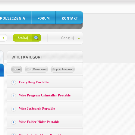
Everything Portable
1
Wise Program Uninstaller Portable
2
Wise JetSearch Portable
3
Wise Folder Hider Portable
4