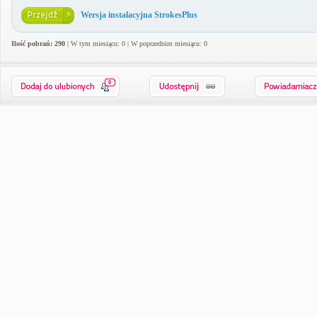
Wersja instalacyjna StrokesPlus
Ilość pobrań: 290
| W tym miesiącu: 0 | W poprzednim miesiącu: 0
0