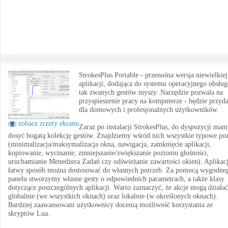
StrokesPlus Portable - przenośna wersja niewielkiej
aplikacji, dodająca do systemu operacyjnego obsług
tak zwanych gestów myszy. Narzędzie pozwala na
przyspieszenie pracy na komputerze - będzie przyd
dla domowych i profesjonalnych użytkowników.
zobacz zrzuty ekranu
Zaraz po instalacji StrokesPlus, do dyspozycji ma
dosyć bogatą kolekcję gestów. Znajdziemy wśród nich wszystkie typowe po
(minimalizacja/maksymalizacja okna, nawigacja, zamknięcie aplikacji,
kopiowanie, wycinanie, zmniejszanie/zwiększanie poziomu głośności,
uruchamianie Menedżera Zadań czy odświeżanie zawartości okien). Aplikac
łatwy sposób można dostosować do własnych potrzeb. Za pomocą wygodne
panelu stworzymy własne gesty o odpowiednich parametrach, a także klasy
dotyczące poszczególnych aplikacji. Warto zaznaczyć, że akcje mogą działać
globalnie (we wszystkich oknach) oraz lokalnie (w określonych oknach).
Bardziej zaawansowani użytkownicy docenią możliwość korzystania ze
skryptów Lua.