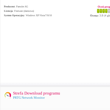
Producent
:
Paessler AG
Oceń pro
Licencja
: Freeware (darmowa)
System Operacyjny
:
Windows XP/Vista/7/8/10
Ocena:
3.8
(
4
gł
Strefa Download programu
PRTG Network Monitor