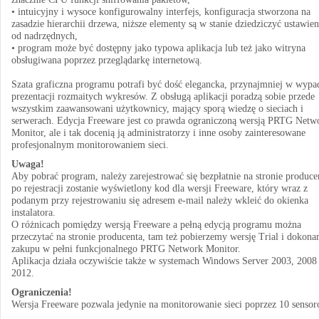
• intuicyjny i wysoce konfigurowalny interfejs, konfiguracja stworzona na
zasadzie hierarchii drzewa, niższe elementy są w stanie dziedziczyć ustawien
od nadrzędnych,
• program może być dostępny jako typowa aplikacja lub też jako witryna
obsługiwana poprzez przeglądarkę internetową.
Szata graficzna programu potrafi być dość elegancka, przynajmniej w wypa
prezentacji rozmaitych wykresów. Z obsługą aplikacji poradzą sobie przede
wszystkim zaawansowani użytkownicy, mający sporą wiedzę o sieciach i
serwerach. Edycja Freeware jest co prawda ograniczoną wersją PRTG Netw
Monitor, ale i tak docenią ją administratorzy i inne osoby zainteresowane
profesjonalnym monitorowaniem sieci.
Uwaga!
Aby pobrać program, należy zarejestrować się bezpłatnie na stronie produce
po rejestracji zostanie wyświetlony kod dla wersji Freeware, który wraz z
podanym przy rejestrowaniu się adresem e-mail należy wkleić do okienka
instalatora.
O różnicach pomiędzy wersją Freeware a pełną edycją programu można
przeczytać na stronie producenta, tam też pobierzemy wersję Trial i dokon
zakupu w pełni funkcjonalnego PRTG Network Monitor.
Aplikacja działa oczywiście także w systemach Windows Server 2003, 2008 
2012.
Ograniczenia!
Wersja Freeware pozwala jedynie na monitorowanie sieci poprzez 10 sensor