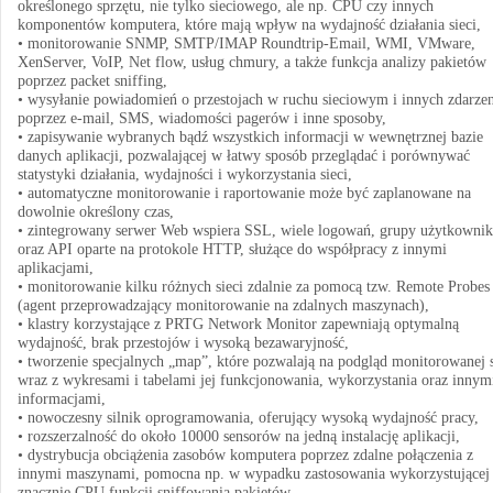
określonego sprzętu, nie tylko sieciowego, ale np. CPU czy innych
komponentów komputera, które mają wpływ na wydajność działania sieci,
• monitorowanie SNMP, SMTP/IMAP Roundtrip-Email, WMI, VMware,
XenServer, VoIP, Net flow, usług chmury, a także funkcja analizy pakietów
poprzez packet sniffing,
• wysyłanie powiadomień o przestojach w ruchu sieciowym i innych zdarze
poprzez e-mail, SMS, wiadomości pagerów i inne sposoby,
• zapisywanie wybranych bądź wszystkich informacji w wewnętrznej bazie
danych aplikacji, pozwalającej w łatwy sposób przeglądać i porównywać
statystyki działania, wydajności i wykorzystania sieci,
• automatyczne monitorowanie i raportowanie może być zaplanowane na
dowolnie określony czas,
• zintegrowany serwer Web wspiera SSL, wiele logowań, grupy użytkowni
oraz API oparte na protokole HTTP, służące do współpracy z innymi
aplikacjami,
• monitorowanie kilku różnych sieci zdalnie za pomocą tzw. Remote Probes
(agent przeprowadzający monitorowanie na zdalnych maszynach),
• klastry korzystające z PRTG Network Monitor zapewniają optymalną
wydajność, brak przestojów i wysoką bezawaryjność,
• tworzenie specjalnych „map”, które pozwalają na podgląd monitorowanej s
wraz z wykresami i tabelami jej funkcjonowania, wykorzystania oraz innym
informacjami,
• nowoczesny silnik oprogramowania, oferujący wysoką wydajność pracy,
• rozszerzalność do około 10000 sensorów na jedną instalację aplikacji,
• dystrybucja obciążenia zasobów komputera poprzez zdalne połączenia z
innymi maszynami, pomocna np. w wypadku zastosowania wykorzystującej
znacznie CPU funkcji sniffowania pakietów,