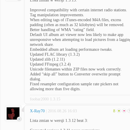
Lista zmian w wersji 1.3.15:
Improved compatibility with certain internet radio stations.
Tag manipulation improvements.
When editing tags of iTunes-encoded M4A files, excess
padding (often as much as 32 kilobytes) will be removed.
Better handling of WMA “rating” field.
Default UI album art viewer now less likely to make app
unresponsive when attempting to load pictures from a laggin
network share.
Embedded album art loading performance tweaks.
Updated FLAC library (1.3.2)
Updated zlib (1.2.11)
Updated FFmpeg (3.2.4)
Unicode filenames within ZIP files now work correctly.
Added “skip all” button to Converter overwrite prompt
dialog.
Fixed resampler configuration sample rate pickers not
allowing more than five digits.
foobar2000 1.3.15
X-Ray70
| 2016.08.26 16:03
8
Lista zmian w wersji 1.3.12 beat 3: