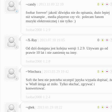
~candy
| 2013.11.09 22:10
8
foobar forever! jakość dźwięku nie do opisania, dużo lepiej
niż winampie , media playerze czy vlc. polecam fanom
muzyki elektronicznej i nie tylko :)
foobar2000 1.2.9
~X-Ray
| 2013.07.10 19:05
0
Od dziś dostępna jest kolejna wersji 1.2.9. Używam go od
prawie 10 lat i nie zamienię na inny.
foobar2000 1.2.8
~Wiechura
| 2013.03.29 19:42
8
Soft the best nie potrzeba szczepić języka wypada dopisać, ż
w Win8 śmiga aż miło. Tylko słuchać, zgrywać i
konwertować.
foobar2000 1.2.4
~qbek
| 2013.01.23 10:22
8