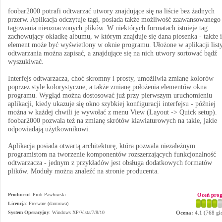
foobar2000 potrafi odtwarzać utwory znajdujące się na liście bez żadnych
przerw. Aplikacja odczytuje tagi, posiada także możliwość zaawansowanego
tagowania nieoznaczonych plików. W niektórych formatach istnieje tag
zachowujący okładkę albumu, w którym znajduje się dana piosenka - także i
element może być wyświetlony w oknie programu. Ułożone w aplikacji list
odtwarzania można zapisać, a znajdujące się na nich utwory sortować bądź
wyszukiwać.
Interfejs odtwarzacza, choć skromny i prosty, umożliwia zmianę kolorów
poprzez style kolorystyczne, a także zmianę położenia elementów okna
programu. Wygląd można dostosować już przy pierwszym uruchomieniu
aplikacji, kiedy ukazuje się okno szybkiej konfiguracji interfejsu - później
można w każdej chwili je wywołać z menu View (Layout -> Quick setup).
foobar2000 pozwala też na zmianę skrótów klawiaturowych na takie, jakie
odpowiadają użytkownikowi.
Aplikacja posiada otwartą architekturę, która pozwala niezależnym
programistom na tworzenie komponentów rozszerzających funkcjonalność
odtwarzacza - jednym z przykładów jest obsługa dodatkowych formatów
plików. Moduły można znaleźć na stronie producenta.
Producent
:
Piotr Pawłowski
Oceń pro
Licencja
: Freeware (darmowa)
System Operacyjny
:
Windows XP/Vista/7/8/10
Ocena:
4.1
(
768
gł