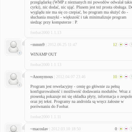
przeglądarkę (WMP z nieznanych mi powodów odwalał taki
cyrki), nic dodać, nic ująć. Plusem jest też prosta obsługa. D
wyglądu nie ma się co czepiać, bo program ma służyć do -
słuchania muzyki - większość i tak minimalizuje program
siedząc przy komputerze : P.
foobar2000 1.1.13
~mmm9
| 2012.06.25 11:47
12
WINAMP OUT
foobar2000 1.1.13
~Anonymous
| 2012.04.07 23:46
10
Program jest rewelacyjny - cenię go głównie za pełną
konfigurowalność i możliwość dodawania modułów. Wraz z
piosenką pokazuje mi się okładka płyty, informacja o zespol
oraz jej tekst. Programy na androida są wręcz żałosne w
porównaniu do Foobar.
foobar2000 1.1.11
~macoslav
| 2012.03.10 18:50
0