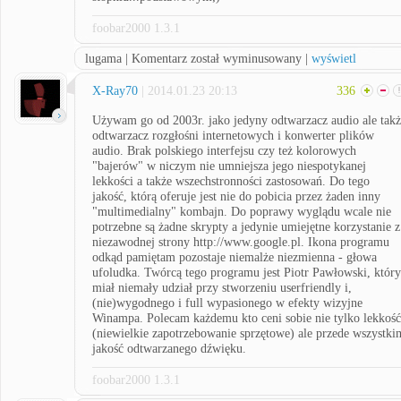
foobar2000 1.3.1
lugama | Komentarz został wyminusowany |
wyświetl
X-Ray70
| 2014.01.23 20:13
336
Używam go od 2003r. jako jedyny odtwarzacz audio ale takż
odtwarzacz rozgłośni internetowych i konwerter plików
audio. Brak polskiego interfejsu czy też kolorowych
"bajerów" w niczym nie umniejsza jego niespotykanej
lekkości a także wszechstronności zastosowań. Do tego
jakość, którą oferuje jest nie do pobicia przez żaden inny
"multimedialny" kombajn. Do poprawy wyglądu wcale nie
potrzebne są żadne skrypty a jedynie umiejętne korzystanie z
niezawodnej strony http://www.google.pl. Ikona programu
odkąd pamiętam pozostaje niemalże niezmienna - głowa
ufoludka. Twórcą tego programu jest Piotr Pawłowski, który
miał niemały udział przy stworzeniu userfriendly i,
(nie)wygodnego i full wypasionego w efekty wizyjne
Winampa. Polecam każdemu kto ceni sobie nie tylko lekkość
(niewielkie zapotrzebowanie sprzętowe) ale przede wszystki
jakość odtwarzanego dźwięku.
foobar2000 1.3.1