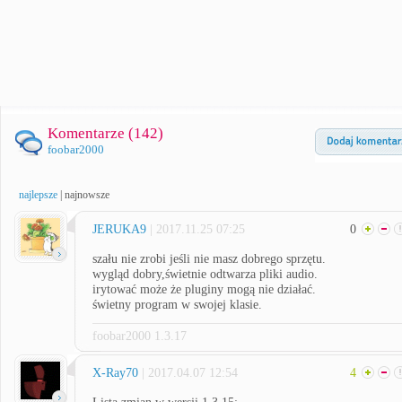
Komentarze (
142
)
foobar2000
najlepsze
|
najnowsze
JERUKA9
| 2017.11.25 07:25
0
szału nie zrobi jeśli nie masz dobrego sprzętu.
wygląd dobry,świetnie odtwarza pliki audio.
irytować może że pluginy mogą nie działać.
świetny program w swojej klasie.
foobar2000 1.3.17
X-Ray70
| 2017.04.07 12:54
4