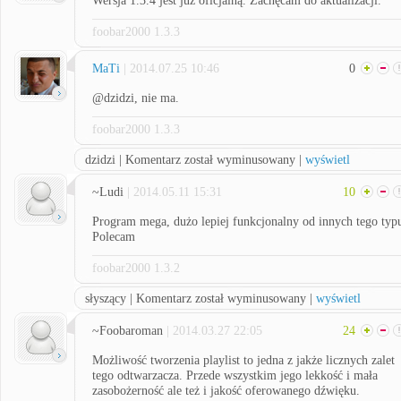
Wersja 1.3.4 jest już oficjalną. Zachęcam do aktualizacji.
foobar2000 1.3.3
MaTi
| 2014.07.25 10:46
0
@dzidzi, nie ma.
foobar2000 1.3.3
dzidzi | Komentarz został wyminusowany |
wyświetl
~Ludi
| 2014.05.11 15:31
10
Program mega, dużo lepiej funkcjonalny od innych tego typ
Polecam
foobar2000 1.3.2
słyszący | Komentarz został wyminusowany |
wyświetl
~Foobaroman
| 2014.03.27 22:05
24
Możliwość tworzenia playlist to jedna z jakże licznych zalet
tego odtwarzacza. Przede wszystkim jego lekkość i mała
zasobożerność ale też i jakość oferowanego dźwięku.