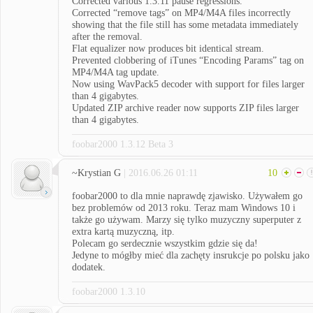
Corrected various 1.3.11 pause regressions.
Corrected “remove tags” on MP4/M4A files incorrectly
showing that the file still has some metadata immediately
after the removal.
Flat equalizer now produces bit identical stream.
Prevented clobbering of iTunes “Encoding Params” tag on
MP4/M4A tag update.
Now using WavPack5 decoder with support for files larger
than 4 gigabytes.
Updated ZIP archive reader now supports ZIP files larger
than 4 gigabytes.
foobar2000 1.3.12 Beta 3
~Krystian G
| 2016.06.26 01:11
10
foobar2000 to dla mnie naprawdę zjawisko. Używałem go
bez problemów od 2013 roku. Teraz mam Windows 10 i
także go używam. Marzy się tylko muzyczny superputer z
extra kartą muzyczną, itp.
Polecam go serdecznie wszystkim gdzie się da!
Jedyne to mógłby mieć dla zachęty insrukcje po polsku jako
dodatek.
foobar2000 1.3.10