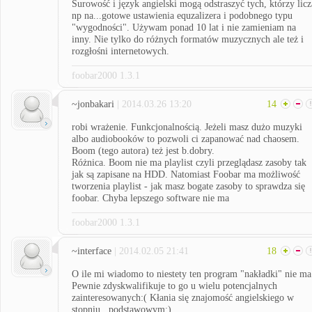
Surowość i język angielski mogą odstraszyć tych, którzy licz
np na...gotowe ustawienia equzalizera i podobnego typu
"wygodności". Używam ponad 10 lat i nie zamieniam na
inny. Nie tylko do różnych formatów muzycznych ale też i
rozgłośni internetowych.
foobar2000 1.3.1
~jonbakari
| 2014.03.26 13:20
14
robi wrażenie. Funkcjonalnością. Jeżeli masz dużo muzyki
albo audiobooków to pozwoli ci zapanować nad chaosem.
Boom (tego autora) też jest b.dobry.
Różnica. Boom nie ma playlist czyli przeglądasz zasoby tak
jak są zapisane na HDD. Natomiast Foobar ma możliwość
tworzenia playlist - jak masz bogate zasoby to sprawdza się
foobar. Chyba lepszego software nie ma
foobar2000 1.3.1
~interface
| 2014.02.05 21:41
18
O ile mi wiadomo to niestety ten program "nakładki" nie ma
Pewnie zdyskwalifikuje to go u wielu potencjalnych
zainteresowanych:( Kłania się znajomość angielskiego w
stopniu...podstawowym;)