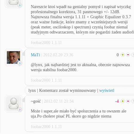
Nareszcie ktoś wpadł na genialny pomysł i napisał wtyczkę
profesionalnego korektora, 31 pasmowego +/- 12dB.
Najnowsza finalna wersja 1.1.11 + Graphic Equalizer 0.3.7
oraz ważne funkcje, które znamy z wcześniejszych wersji
(peak meter, osciloskop i spectrum) czynią foobar niemal
studyjnym odtwarzaczem, którym nie pogardzi żaden audiofi
foobar2000 1.1.11
MaTi
| 2012.02.20 23:36
0
@lynx, jak najbardziej jest to aktualna, obecnie najnowsza
wersja stabilna foobar2000.
foobar2000 1.1.11
lynx | Komentarz został wyminusowany |
wyświetl
~gość
| 2012.02.11 21:34
-4
Może i super,ale miało być spolszczenia a tu owszem ale
uja.Po cholere pisać PL skoro go nigdzie niema
foobar2000 1.1.11