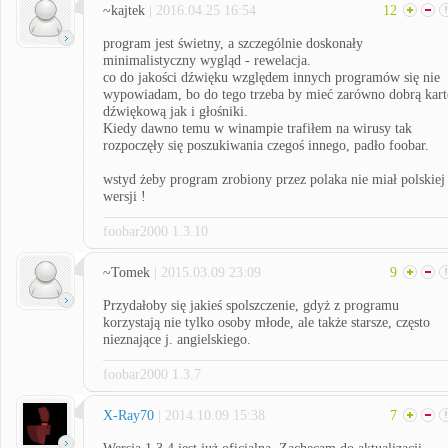
~kajtek
| 2016.04.25 16:54
12
program jest świetny, a szczególnie doskonały
minimalistyczny wygląd - rewelacja.
co do jakości dźwięku względem innych programów się nie
wypowiadam, bo do tego trzeba by mieć zarówno dobrą kart
dźwiękową jak i głośniki.
Kiedy dawno temu w winampie trafiłem na wirusy tak
rozpoczęły się poszukiwania czegoś innego, padło foobar.
wstyd żeby program zrobiony przez polaka nie miał polskiej
wersji !
foobar2000 1.3.10
~Tomek
| 2015.03.09 23:09
9
Przydałoby się jakieś spolszczenie, gdyż z programu
korzystają nie tylko osoby młode, ale także starsze, często
nieznające j. angielskiego.
foobar2000 1.3.7
X-Ray70
| 2014.10.09 15:38
7