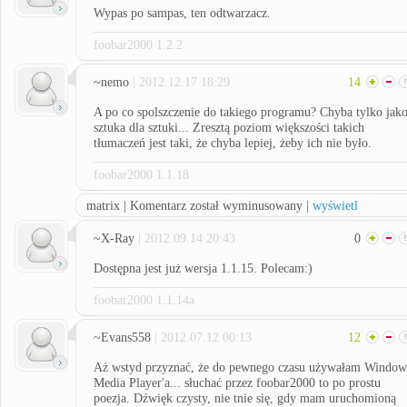
Wypas po sampas, ten odtwarzacz.
foobar2000 1.2.2
~nemo
| 2012.12.17 18:29
14
A po co spolszczenie do takiego programu? Chyba tylko jak
sztuka dla sztuki... Zresztą poziom większości takich
tłumaczeń jest taki, że chyba lepiej, żeby ich nie było.
foobar2000 1.1.18
matrix | Komentarz został wyminusowany |
wyświetl
~X-Ray
| 2012.09.14 20:43
0
Dostępna jest już wersja 1.1.15. Polecam:)
foobar2000 1.1.14a
~Evans558
| 2012.07.12 00:13
12
Aż wstyd przyznać, że do pewnego czasu używałam Window
Media Player'a... słuchać przez foobar2000 to po prostu
poezja. Dźwięk czysty, nie tnie się, gdy mam uruchomioną