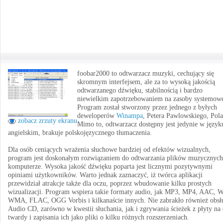
foobar2000 to odtwarzacz muzyki, cechujący się
skromnym interfejsem, ale za to wysoką jakością
odtwarzanego dźwięku, stabilnością i bardzo
niewielkim zapotrzebowaniem na zasoby systemow
Program został stworzony przez jednego z byłych
deweloperów
Winampa
, Petera Pawlowskiego, Pola
zobacz zrzuty ekranu
Mimo to, odtwarzacz dostępny jest jedynie w język
angielskim, brakuje polskojęzycznego tłumaczenia.
Dla osób ceniących wrażenia słuchowe bardziej od efektów wizualnych,
program jest doskonałym rozwiązaniem do odtwarzania plików muzycznych
komputerze. Wysoka jakość dźwięku poparta jest licznymi pozytywnymi
opiniami użytkowników. Warto jednak zaznaczyć, iż twórca aplikacji
przewidział atrakcje także dla oczu, poprzez wbudowanie kilku prostych
wizualizacji. Program wspiera takie formaty audio, jak MP3, MP4, AAC, 
WMA, FLAC, OGG Vorbis i kilkanaście innych. Nie zabrakło również obsł
Audio CD, zarówno w kwestii słuchania, jak i zgrywania ścieżek z płyty na
twardy i zapisania ich jako pliki o kilku różnych rozszerzeniach.