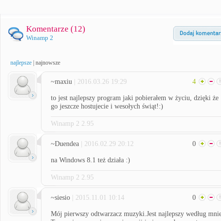
Komentarze (
12
)
Winamp 2
najlepsze
|
najnowsze
~maxiu
| 2016.03.26 19:29
4
to jest najlepszy program jaki pobierałem w życiu, dzięki że
go jeszcze hostujecie i wesołych świąt!:)
Winamp 2 2.95
~Duendea
| 2016.02.29 20:12
0
na Windows 8.1 też działa :)
Winamp 2 2.95
~siesio
| 2015.11.01 10:14
0
Mój pierwszy odtwarzacz muzyki.Jest najlepszy według mnie