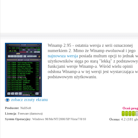
Winamp 2.95 - ostatnia wersja z serii oznaczonej
numerkiem 2. Mimo że Winamp ewoluował i jego
najnowsza wersja
posiada multum opcji to jednak w
użytkowników sięga po starą "lekką" z podstawow
funkcjami wersje Winamp-a. Wśród wielu opinii
odsłona Winamp-a w tej wersji jest wystarczająca w
podstawowym użytkowaniu.
zobacz zrzuty ekranu
Producent
:
NullSoft
Oceń pro
Licencja
: Freeware (darmowa)
System Operacyjny
:
Windows 98/Me/NT/2000/XP/Vista/7/8/10
Ocena:
4.2
(
181
gł