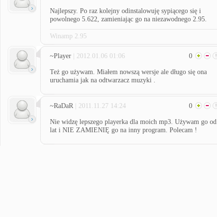
Najlepszy. Po raz kolejny odinstalowuję sypiącego się i
powolnego 5.622, zamieniając go na niezawodnego 2.95.
Winamp 2.95
~Player
| 2012.01.06 01:06
0
Też go używam. Miałem nowszą wersje ale długo się ona
uruchamia jak na odtwarzacz muzyki .
~RaDaR
| 2011.11.27 14:24
0
Nie widzę lepszego playerka dla moich mp3. Używam go od
lat i NIE ZAMIENIĘ go na inny program. Polecam !