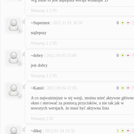
Wg mnie to jest najlepsza wersja winampa :D
Winamp 2 2.95
~Supermot
| 2012.11.01 16:26
0
najlepszy
Winamp 2 2.95
~dobry
| 2012.10.05 23:00
0
jest dobry
Winamp 2 2.95
~Kamil
| 2012.09.04 21:05
0
A co najważniejsze w tej wesji, można mieć aktywne główne
okno i sterować za pomocą przycisków, a nie tak jak w
nowszych wersjach, że musi być aktywna lista
Winamp 2.95
~dikej
| 2012.01.24 21:32
5