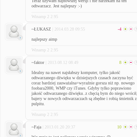
Teraz używam najnowszej wersji i nie narzekam na ten
odtwarzacz. Jest najlepszy :-)
Winamp 2 2.95
~ŁUKASZ
| 2014.03.28 09:55
-4
najlepszy aimp
Winamp 2 2.95
~faktor
| 2013.08.12 08:49
8
Idealny na nawet najsłabszy komputer, tylko jakość
odtwarzanego dźwięku w dzisiejszych czasach zaczyna być
coraz bardziej zauważalna=wyraźnie gorsza niż np. nowego
foobara2000, WMP czy iTunes. Gdyby tylko poprawiono
jakość odtwarzanego dźwięku..z chęcią bym do niego wrócił
bajery w nowych odtwarzaczach są zbędne i robią śmietnik z
pulpitu.
Winamp 2 2.95
~Faja
| 2013.01.20 20:37
10