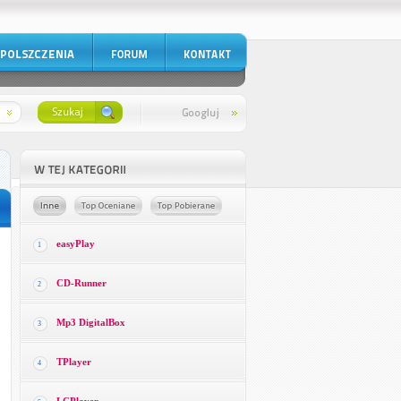
easyPlay
1
CD-Runner
2
Mp3 DigitalBox
3
TPlayer
4