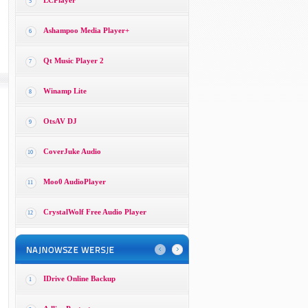
LCPlayer
5
Ashampoo Media Player+
6
Qt Music Player 2
7
Winamp Lite
8
OtsAV DJ
9
CoverJuke Audio
10
Moo0 AudioPlayer
11
CrystalWolf Free Audio Player
12
IDrive Online Backup
1