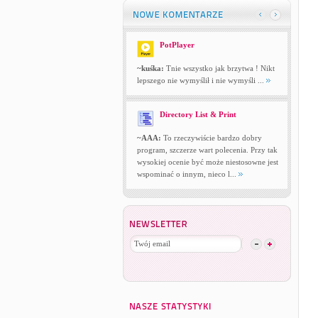
PotPlayer
~kuśka:
Tnie wszystko jak brzytwa ! Nikt
lepszego nie wymyślił i nie wymyśli ...
Directory List & Print
~AAA:
To rzeczywiście bardzo dobry
program, szczerze wart polecenia. Przy tak
wysokiej ocenie być może niestosowne jest
wspominać o innym, nieco l...