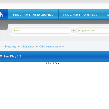
w
programosy.pl
Programy
Multimedia
Odtwarzacze audio
Just Play 1.2