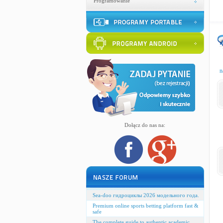
Programowanie
n
Dołącz do nas na:
Sea-doo гидроциклы 2026 модельного года.
Premium online sports betting platform fast &
safe
The complete guide to authentic academic