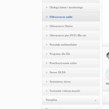
Obsługa kamer i monitoringu
Odtwarzacze audio
Odtwarzacze filmów
Odtwarzacze płyt DVD i Blu-ray
Pozostałe multimedialne
Programy dla DJa
Przechwytywanie wideo
Serwer DLNA
Syntezatory mowy
Il
Tworzenie i edycja muzyki
Narzędzia