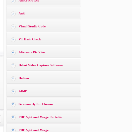
Adlice Protect
2
Anki
3
Visual Studio Code
4
VT Hash Check
5
Alternate Pic View
6
Debut Video Capture Software
7
Helium
8
AIMP
9
Grammarly for Chrome
10
PDF Split and Merge Portable
11
PDF Split and Merge
12