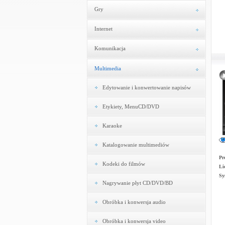
Gry
Internet
Komunikacja
Multimedia
Edytowanie i konwertowanie napisów
Etykiety, MenuCD/DVD
Karaoke
Katalogowanie multimediów
Pr
Kodeki do filmów
Li
Sy
Nagrywanie płyt CD/DVD/BD
Obróbka i konwersja audio
Obróbka i konwersja video