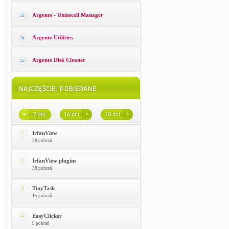
Argente - Uninstall Manager
23
Argente Utilities
24
Argente Disk Cleaner
25
IrfanView
1
38 pobrań
IrfanView plugins
2
38 pobrań
TinyTask
3
15 pobrań
EasyClicker
4
9 pobrań