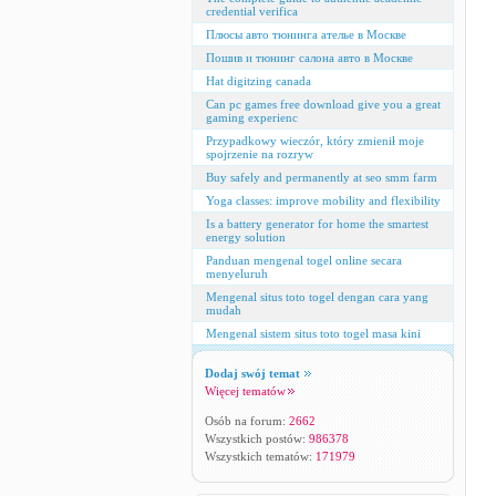
credential verifica
Плюсы авто тюнинга ателье в Москве
Пошив и тюнинг салона авто в Москве
Hat digitzing canada
Can pc games free download give you a great
gaming experienc
Przypadkowy wieczór, który zmienił moje
spojrzenie na rozryw
Buy safely and permanently at seo smm farm
Yoga classes: improve mobility and flexibility
Is a battery generator for home the smartest
energy solution
Panduan mengenal togel online secara
menyeluruh
Mengenal situs toto togel dengan cara yang
mudah
Mengenal sistem situs toto togel masa kini
Dodaj swój temat
Więcej tematów
Osób na forum:
2662
Wszystkich postów:
986378
Wszystkich tematów:
171979