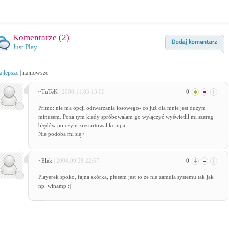
Komentarze (
2
)
Just Play
ajlepsze
|
najnowsze
~TuTeK
| 2008.11.03 13:06
0
Primo: nie ma opcji odtwarzania losowego- co już dla mnie jest dużym
minusem. Poza tym kiedy spróbowałam go wyłączyć wyświetlił mi szereg
błędów po czym zrestartował kompa.
Nie podoba mi się:/
~Elek
| 2008.09.28 22:57
0
Playerek spoko, fajna skórka, plusem jest to że nie zamula systemu tak jak
np. winamp :|