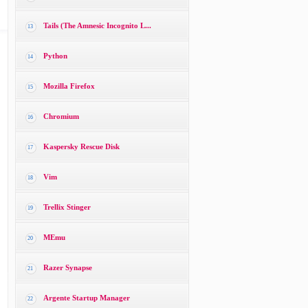
Tails (The Amnesic Incognito L...
13
Python
14
Mozilla Firefox
15
Chromium
16
Kaspersky Rescue Disk
17
Vim
18
Trellix Stinger
19
MEmu
20
Razer Synapse
21
Argente Startup Manager
22