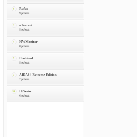
Rufus
5
9 pobrań
uTorrent
6
8 pobrań
HWMonitor
7
8 pobrań
Flashtool
8
8 pobrań
AIDA64 Extreme Edition
9
7 pobrań
H2testw
10
6 pobrań