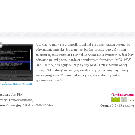
Just Play to mały programosik rodzimej produkcji przeznaczony do
odtwarzania muzyki. Program jest bardzo prosty, jego głównymi
zaletami są mały rozmiar i niewielkie wymagania systemowe. Just Play
odtwarza muzykę w najbardziej popularnych formatach: MP3, WAV,
OGG, WMA, obsługuje także playlisty M3U. Dzięki wbudowanej
funkcji "Aktualizuj" możemy sprawdzić czy posiadamy najnowszą
wersje programu. Po minimalizacji program widoczny jest w
systemowym tray'u.
zobacz zrzuty ekranu
oducent
:
Just Play
Oceń program:
cencja
: Freeware (darmowa)
-
/5
stem Operacyjny
:
Windows 2000/XP/Vista
Ocena:
3.3
(
15
głosów)