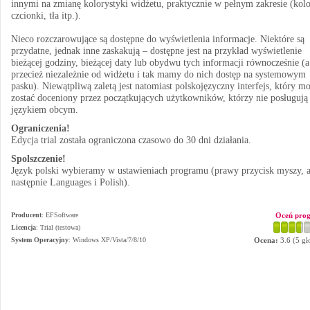
innymi na zmianę kolorystyki widżetu, praktycznie w pełnym zakresie (kol
czcionki, tła itp.).
Nieco rozczarowujące są dostępne do wyświetlenia informacje. Niektóre są
przydatne, jednak inne zaskakują – dostępne jest na przykład wyświetlenie
bieżącej godziny, bieżącej daty lub obydwu tych informacji równocześnie (a
przecież niezależnie od widżetu i tak mamy do nich dostęp na systemowym
pasku). Niewątpliwą zaletą jest natomiast polskojęzyczny interfejs, który m
zostać doceniony przez początkujących użytkowników, którzy nie posługują 
językiem obcym.
Ograniczenia!
Edycja trial została ograniczona czasowo do 30 dni działania.
Spolszczenie!
Język polski wybieramy w ustawieniach programu (prawy przycisk myszy, 
następnie Languages i Polish).
Producent
:
EFSoftware
Oceń pro
Licencja
: Trial (testowa)
System Operacyjny
:
Windows XP/Vista/7/8/10
Ocena:
3.6
(
5
gł