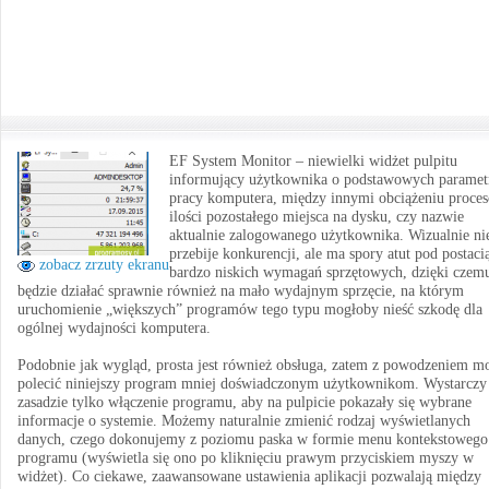
EF System Monitor – niewielki widżet pulpitu
informujący użytkownika o podstawowych paramet
pracy komputera, między innymi obciążeniu proces
ilości pozostałego miejsca na dysku, czy nazwie
aktualnie zalogowanego użytkownika. Wizualnie ni
przebije konkurencji, ale ma spory atut pod postaci
zobacz zrzuty ekranu
bardzo niskich wymagań sprzętowych, dzięki czem
będzie działać sprawnie również na mało wydajnym sprzęcie, na którym
uruchomienie „większych” programów tego typu mogłoby nieść szkodę dla
ogólnej wydajności komputera.
Podobnie jak wygląd, prosta jest również obsługa, zatem z powodzeniem m
polecić niniejszy program mniej doświadczonym użytkownikom. Wystarczy
zasadzie tylko włączenie programu, aby na pulpicie pokazały się wybrane
informacje o systemie. Możemy naturalnie zmienić rodzaj wyświetlanych
danych, czego dokonujemy z poziomu paska w formie menu kontekstowego
programu (wyświetla się ono po kliknięciu prawym przyciskiem myszy w
widżet). Co ciekawe, zaawansowane ustawienia aplikacji pozwalają między