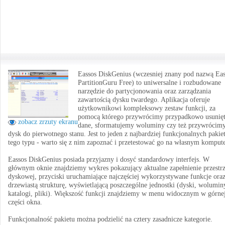
Eassos DiskGenius (wczesniej znany pod nazwą Eas
PartitionGuru Free) to uniwersalne i rozbudowane
narzędzie do partycjonowania oraz zarządzania
zawartością dysku twardego. Aplikacja oferuje
użytkownikowi kompleksowy zestaw funkcji, za
pomocą którego przywrócimy przypadkowo usunię
zobacz zrzuty ekranu
dane, sformatujemy woluminy czy też przywrócim
dysk do pierwotnego stanu. Jest to jeden z najbardziej funkcjonalnych paki
tego typu - warto się z nim zapoznać i przetestować go na własnym kompute
Eassos DiskGenius posiada przyjazny i dosyć standardowy interfejs. W
głównym oknie znajdziemy wykres pokazujący aktualne zapełnienie przestrz
dyskowej, przyciski uruchamiające najczęściej wykorzystywane funkcje ora
drzewiastą strukturę, wyświetlającą poszczególne jednostki (dyski, wolumin
katalogi, pliki). Większość funkcji znajdziemy w menu widocznym w górne
części okna.
Funkcjonalność pakietu można podzielić na cztery zasadnicze kategorie.