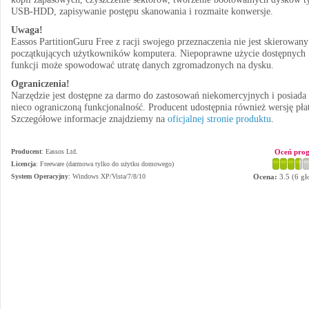
USB-HDD, zapisywanie postępu skanowania i rozmaite konwersje.
Uwaga!
Eassos PartitionGuru Free z racji swojego przeznaczenia nie jest skierowany
początkujących użytkowników komputera. Niepoprawne użycie dostępnych
funkcji może spowodować utratę danych zgromadzonych na dysku.
Ograniczenia!
Narzędzie jest dostępne za darmo do zastosowań niekomercyjnych i posiada
nieco ograniczoną funkcjonalność. Producent udostępnia również wersję pła
Szczegółowe informacje znajdziemy na
oficjalnej stronie produktu
.
Producent
:
Eassos Ltd.
Oceń pro
Licencja
: Freeware (darmowa tylko do użytku domowego)
System Operacyjny
:
Windows XP/Vista/7/8/10
Ocena:
3.5
(
6
gł