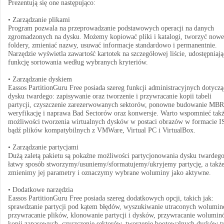
Prezentują się one następująco:
• Zarządzanie plikami
Program pozwala na przeprowadzanie podstawowych operacji na danych
zgromadzonych na dysku. Możemy kopiować pliki i katalogi, tworzyć nowe
foldery, zmieniać nazwy, usuwać informacje standardowo i permanentnie.
Narzędzie wyświetla zawartość kartotek na szczegółowej liście, udostępniają
funkcję sortowania według wybranych kryteriów.
• Zarządzanie dyskiem
Eassos PartitionGuru Free posiada szereg funkcji administracyjnych dotycz
dysku twardego: zapisywanie oraz tworzenie i przywracanie kopii tabeli
partycji, czyszczenie zarezerwowanych sektorów, ponowne budowanie MBR
weryfikację i naprawa Bad Sectorów oraz konwersje. Warto wspomnieć takż
możliwości tworzenia wirtualnych dysków w postaci obrazów w formacie 
bądź plików kompatybilnych z VMWare, Virtual PC i VirtualBox.
• Zarządzanie partycjami
Dużą zaletą pakietu są pokaźne możliwości partycjonowania dysku twardeg
łatwy sposób stworzymy/usuniemy/sformatujemy/ukryjemy partycję, a takż
zmienimy jej parametry i oznaczymy wybrane woluminy jako aktywne.
• Dodatkowe narzędzia
Eassos PartitionGuru Free posiada szereg dodatkowych opcji, takich jak:
sprawdzanie partycji pod kątem błędów, wyszukiwanie utraconych wolumin
przywracanie plików, klonowanie partycji i dysków, przywracanie wolumin
kopii zapasowych, czyszczenie sektorów, tworzenie bootowalnych dysków t