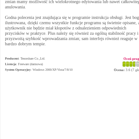
zmian mamy możliwość ich wielokrotnego edytowania lub nawet całkowite
anulowania.
Godna polecenia jest znajdująca się w programie instrukcja obsługi. Jest bog
ilustrowana, dzięki czemu wszystkie funkcje programu są świetnie opisane, 
użytkownik nie będzie miał kłopotów z odnalezieniem odpowiednich
przycisków w praktyce. Plus należy się również za ogólną stabilność pracy i
przyzwoitą szybkość wprowadzania zmian; sam interfejs również reaguje w
bardzo dobrym tempie.
Producent
:
Tenorshare Co.,Ltd.
Oceń pro
Licencja
: Freeware (darmowa)
System Operacyjny
:
Windows 2000/XP/Vista/7/8/10
Ocena:
3.6
(
7
gł