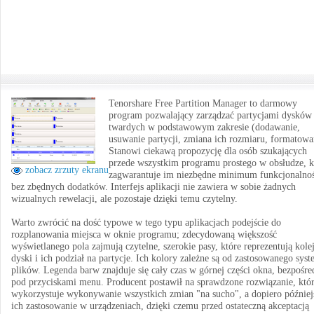
Tenorshare Free Partition Manager to darmowy
program pozwalający zarządzać partycjami dysków
twardych w podstawowym zakresie (dodawanie,
usuwanie partycji, zmiana ich rozmiaru, formatowa
Stanowi ciekawą propozycję dla osób szukających
przede wszystkim programu prostego w obsłudze, k
zobacz zrzuty ekranu
zagwarantuje im niezbędne minimum funkcjonalnoś
bez zbędnych dodatków. Interfejs aplikacji nie zawiera w sobie żadnych
wizualnych rewelacji, ale pozostaje dzięki temu czytelny.
Warto zwrócić na dość typowe w tego typu aplikacjach podejście do
rozplanowania miejsca w oknie programu; zdecydowaną większość
wyświetlanego pola zajmują czytelne, szerokie pasy, które reprezentują kole
dyski i ich podział na partycje. Ich kolory zależne są od zastosowanego sys
plików. Legenda barw znajduje się cały czas w górnej części okna, bezpośre
pod przyciskami menu. Producent postawił na sprawdzone rozwiązanie, któ
wykorzystuje wykonywanie wszystkich zmian "na sucho", a dopiero później
ich zastosowanie w urządzeniach, dzięki czemu przed ostateczną akceptacją