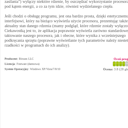
zasilania”) wyłączy niektóre rdzenie, by oszczędzać wykorzystanie procesor
pod kątem energii, a co za tym idzie, również wydzielanego ciepła.
Jeśli chodzi o obsługę programu, jest ona bardzo prosta, dzięki estetycznem
interfejsowi, który na bieżąco wyświetla użycie procesora, prezentując także
aktualny stan danego rdzenia (mamy podgląd, które rdzenie zostały wyłączo
Ciekawostką jest to, że aplikacja poprawnie wyświetla zarówno standardowe
taktowanie naszego procesora, jak i obecne, które wynika z wcześniejszego
podkręcania sprzętu (poprawne wyświetlanie tych parametrów należy nieste
rzadkości w programach do ich analizy).
Producent
:
Bitsum LLC
Oceń pro
Licencja
: Freeware (darmowa)
System Operacyjny
:
Windows XP/Vista/7/8/10
Ocena:
3.8
(
28
gł