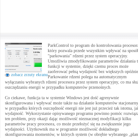
ParkControl to program do kontrolowania procesor
który pozwala przede wszystkim wpływać na sposó
“parkowania” rdzeni przez system operacyjny.
Umożliwia zmodyfikowanie parametrów działania t
funkcji w systemie, dzięki czemu proces może
zaoferować pełną wydajność bez większych opóźnie
zobacz zrzuty ekranu
Parkowanie rdzeni polega na automatycznym
wyłączaniu wybranych rdzeni procesora przez system operacyjny, co ma słu
oszczędzaniu energii w przypadku komputerów przenośnych.
Co ciekawe, funkcja ta w systemie Windows jest dość agresywnie
skonfigurowana i wpływać może także na działanie komputerów stacjonarny
w przypadku których oszczędność energii nie jest już przecież tak istotna, ja
wydajność. Wykorzystanie opisywanego programu powinno pomóc rozwiąz
ten problem, przy okazji dając możliwość nieznacznej modyfikacji kilku
parametrów pracy procesora, co może przełożyć się na zwiększenie jego
wydajności. Użytkownik ma w programie możliwość dokładnego
skonfigurowania momentów, w których system (w obrębie wybranego „pla