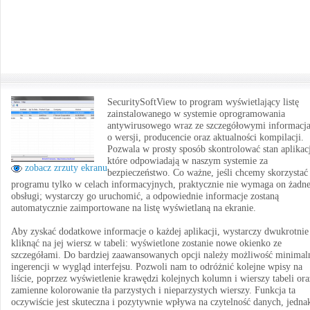
SecuritySoftView to program wyświetlający listę
zainstalowanego w systemie oprogramowania
antywirusowego wraz ze szczegółowymi informacj
o wersji, producencie oraz aktualności kompilacji.
Pozwala w prosty sposób skontrolować stan aplikacj
które odpowiadają w naszym systemie za
zobacz zrzuty ekranu
bezpieczeństwo. Co ważne, jeśli chcemy skorzystać
programu tylko w celach informacyjnych, praktycznie nie wymaga on żadne
obsługi; wystarczy go uruchomić, a odpowiednie informacje zostaną
automatycznie zaimportowane na listę wyświetlaną na ekranie.
Aby zyskać dodatkowe informacje o każdej aplikacji, wystarczy dwukrotnie
kliknąć na jej wiersz w tabeli: wyświetlone zostanie nowe okienko ze
szczegółami. Do bardziej zaawansowanych opcji należy możliwość minimal
ingerencji w wygląd interfejsu. Pozwoli nam to odróżnić kolejne wpisy na
liście, poprzez wyświetlenie krawędzi kolejnych kolumn i wierszy tabeli ora
zamienne kolorowanie tła parzystych i nieparzystych wierszy. Funkcja ta
oczywiście jest skuteczna i pozytywnie wpływa na czytelność danych, jedna