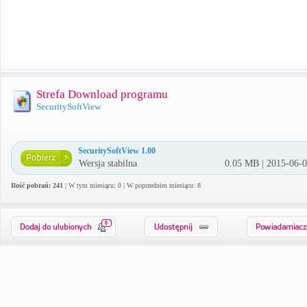
Strefa Download programu
SecuritySoftView
SecuritySoftView 1.00
Wersja stabilna
0.05 MB | 2015-06-
Ilość pobrań: 241
| W tym miesiącu: 0 | W poprzednim miesiącu: 8
0