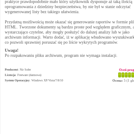
praktyce prawdopodobnie mało który użytkownik dysponuje aż taką ilością
oprogramowania z dziedziny bezpieczeństwa, by nie był w stanie odczytać
wygenerowanej listy bez takiego ułatwienia.
Przydatną możliwością może okazać się generowanie raportów w formie pli
HTML. Tworzone dokumenty są bardzo proste pod względem graficznym, a
wystarczająco czytelne, aby mogły posłużyć do dalszej analizy lub w jako
archiwum informacji. Warto dodać, iż w aplikację wbudowano wyszukiwark
co pozwoli sprawniej poruszać się po liście wykrytych programów.
Uwaga!
Po rozpakowaniu pliku archiwum, program nie wymaga instalacji.
Producent
:
Nir Sofer
Oceń pro
Licencja
: Freeware (darmowa)
System Operacyjny
:
Windows XP/Vista/7/8/10
Ocena:
5
(
1
gł