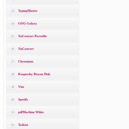
TypingMaster
13
GOG Galaxy
14
XnConvert Portable
15
XnConvert
16
Chromium
17
Kaspersky Rescue Disk
18
Vim
19
Spotify
20
pdfMachine White
21
Todoist
22