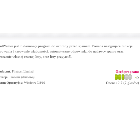
ilWasher jest to darmowy program do ochrony przed spamem. Posiada następujące funkcje:
ltrowania i kasowanie wiadomości, automatyczne odpowiedzi do nadawcy spamu oraz
worzenie własnej czarnej listy, oraz listy przyjaciół.
oducent
:
Firetrust Limited
Oceń program:
cencja
: Freeware (darmowa)
-
/5
stem Operacyjny
:
Windows 7/8/10
Ocena:
2.7
(
7
głosów)