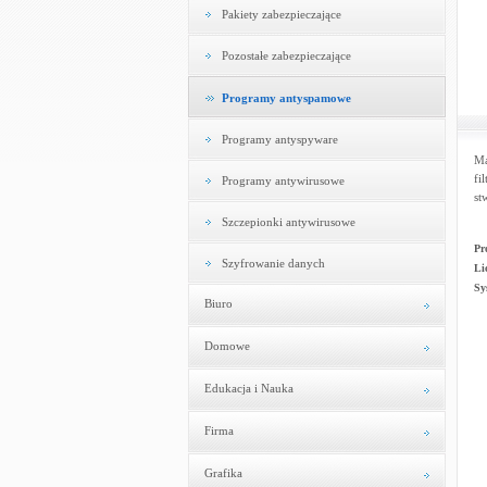
Pakiety zabezpieczające
Pozostałe zabezpieczające
Programy antyspamowe
Programy antyspyware
Ma
fi
Programy antywirusowe
st
Szczepionki antywirusowe
Pr
Szyfrowanie danych
Li
Sy
Biuro
Domowe
Edukacja i Nauka
Firma
Grafika