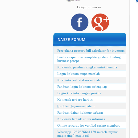
Dołącz do nas na:
Free ghana treasury bill calculator for investors
Leads scraper: the complete guide to finding
business prospe
Kokienak: panduan singkat untuk pemula
Login kokitoto tanpa masalah
Koki toto: solusi akses mudah
Panduan login kokitoto terlengkap
Login kokitoto dengan praktis
Kokienak terbaru hari ini
[problem]wymiana baterii
Panduan daftar kokitoto terbaru
Kokienak terbaik untuk informasi
Online rewards for verified casino members
Whatsapp +237676641179 miracle mystic
magic ring# magic oil