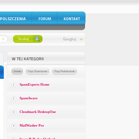
SpamExperts Home
1
SpamAware
2
Cloudmark DesktopOne
3
MailWasher Pro
4