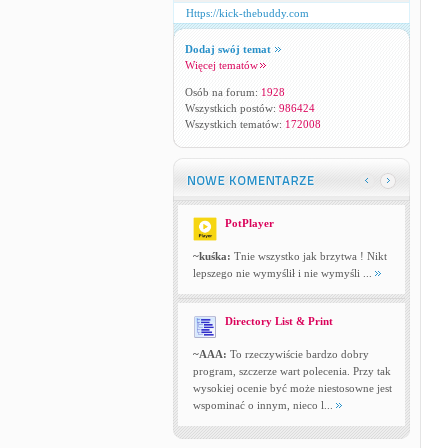
Https://kick-thebuddy.com
Dodaj swój temat
Więcej tematów
Osób na forum:
1928
Wszystkich postów:
986424
Wszystkich tematów:
172008
PotPlayer
~kuśka:
Tnie wszystko jak brzytwa ! Nikt
lepszego nie wymyślił i nie wymyśli ...
Directory List & Print
~AAA:
To rzeczywiście bardzo dobry
program, szczerze wart polecenia. Przy tak
wysokiej ocenie być może niestosowne jest
wspominać o innym, nieco l...