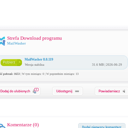
Strefa Download programu
MailWasher
MailWasher 8.0.119
Wersja stabilna
31.6 MB | 2026-06-29
ość pobrań: 1653
| W tym miesiącu: 0 | W poprzednim miesiącu: 13
1
Komentarze (
0
)