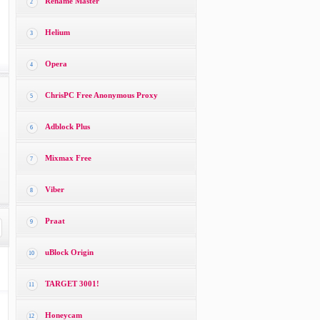
Rename Master
2
Helium
3
Opera
4
ChrisPC Free Anonymous Proxy
5
Adblock Plus
6
Mixmax Free
7
Viber
8
Praat
9
uBlock Origin
10
TARGET 3001!
11
Honeycam
12