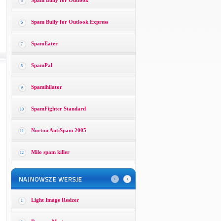
Spam Bully for Outlook
5
Spam Bully for Outlook Express
6
SpamEater
7
SpamPal
8
Spamihilator
9
SpamFighter Standard
10
Norton AntiSpam 2005
11
Milo spam killer
12
Light Image Resizer
1