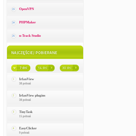
OpenVPN
23
PHPMaker
24
n-Track Studio
25
IrfanView
1
38 pobrań
IrfanView plugins
2
38 pobrań
TinyTask
3
15 pobrań
EasyClicker
4
9 pobrań