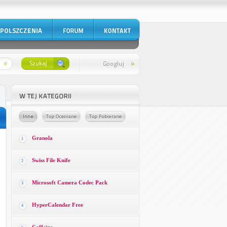
Granola
1
Swiss File Knife
2
Microsoft Camera Codec Pack
3
HyperCalendar Free
4