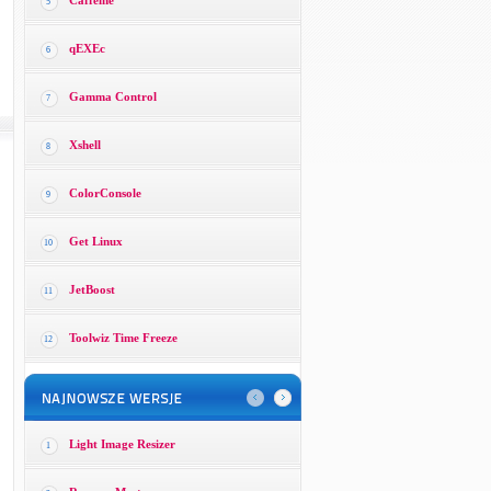
Caffeine
5
qEXEc
6
Gamma Control
7
Xshell
8
ColorConsole
9
Get Linux
10
JetBoost
11
Toolwiz Time Freeze
12
Light Image Resizer
1