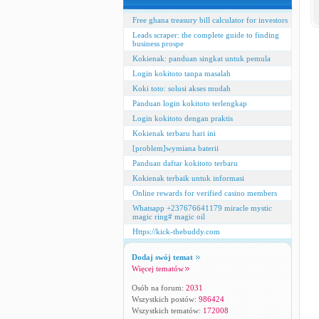
Free ghana treasury bill calculator for investors
Leads scraper: the complete guide to finding
business prospe
Kokienak: panduan singkat untuk pemula
Login kokitoto tanpa masalah
Koki toto: solusi akses mudah
Panduan login kokitoto terlengkap
Login kokitoto dengan praktis
Kokienak terbaru hari ini
[problem]wymiana baterii
Panduan daftar kokitoto terbaru
Kokienak terbaik untuk informasi
Online rewards for verified casino members
Whatsapp +237676641179 miracle mystic
magic ring# magic oil
Https://kick-thebuddy.com
Dodaj swój temat
Więcej tematów
Osób na forum:
2031
Wszystkich postów:
986424
Wszystkich tematów:
172008