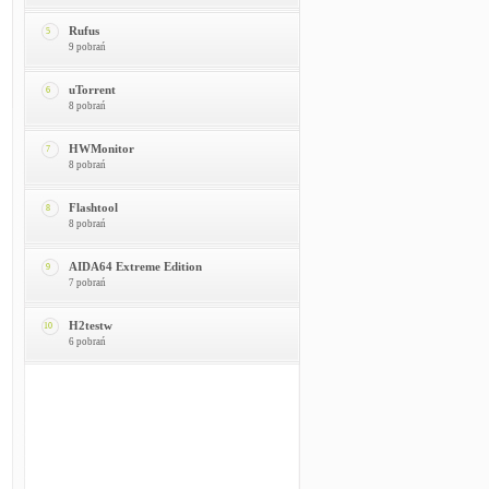
Rufus
5
9 pobrań
uTorrent
6
8 pobrań
HWMonitor
7
8 pobrań
Flashtool
8
8 pobrań
AIDA64 Extreme Edition
9
7 pobrań
H2testw
10
6 pobrań