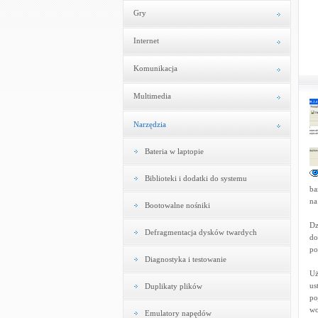
Gry
Internet
Komunikacja
Multimedia
Narzędzia
Bateria w laptopie
Biblioteki i dodatki do systemu
ba
na
Bootowalne nośniki
Dz
Defragmentacja dysków twardych
do
po
Diagnostyka i testowanie
Uż
us
Duplikaty plików
po
wo
Emulatory napędów