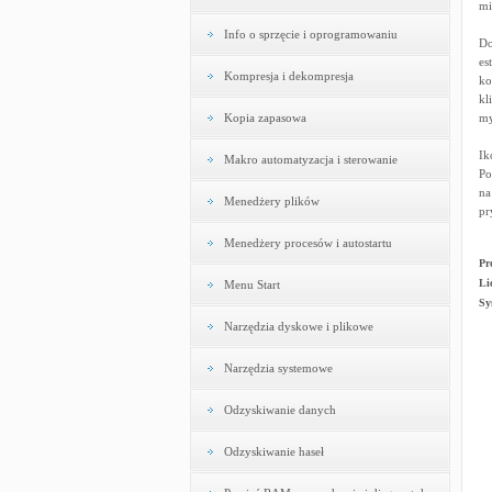
mi
Info o sprzęcie i oprogramowaniu
Do
es
Kompresja i dekompresja
ko
kl
Kopia zapasowa
my
Ik
Makro automatyzacja i sterowanie
Po
na
Menedżery plików
pr
Menedżery procesów i autostartu
Pr
Li
Menu Start
Sy
Narzędzia dyskowe i plikowe
Narzędzia systemowe
Odzyskiwanie danych
Odzyskiwanie haseł