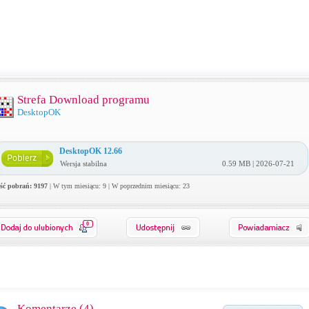
Strefa Download programu
DesktopOK
DesktopOK 12.66
Wersja stabilna
0.59 MB | 2026-07-21
ość pobrań: 9197
| W tym miesiącu: 9 | W poprzednim miesiącu: 23
0
Komentarze (
4
)