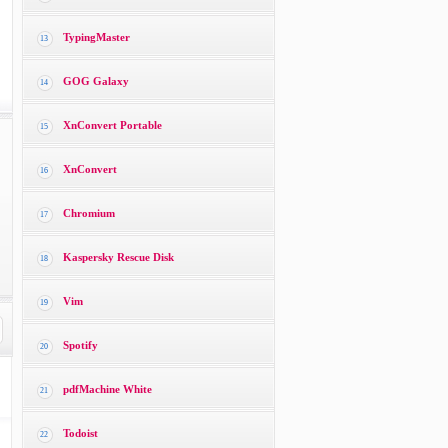
TypingMaster
13
GOG Galaxy
14
XnConvert Portable
15
XnConvert
16
Chromium
17
Kaspersky Rescue Disk
18
Vim
19
Spotify
20
pdfMachine White
21
Todoist
22