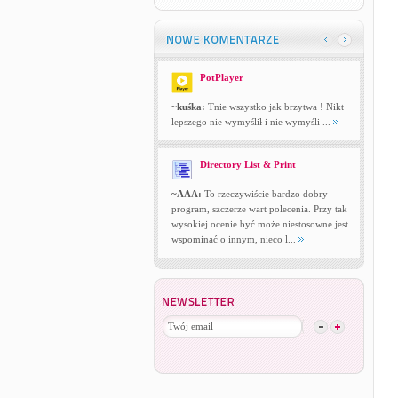
PotPlayer
~kuśka:
Tnie wszystko jak brzytwa ! Nikt
lepszego nie wymyślił i nie wymyśli ...
Directory List & Print
~AAA:
To rzeczywiście bardzo dobry
program, szczerze wart polecenia. Przy tak
wysokiej ocenie być może niestosowne jest
wspominać o innym, nieco l...