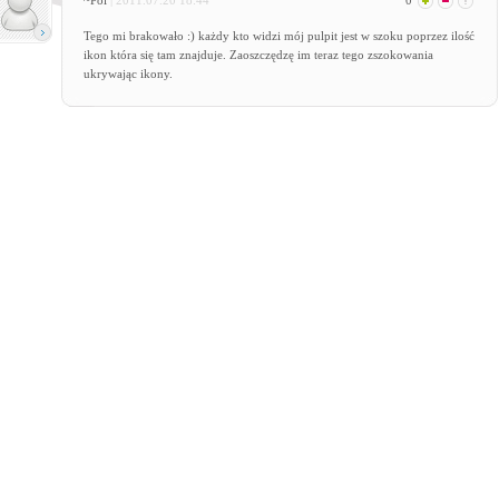
~Pol
| 2011.07.20 18:44
0
Tego mi brakowało :) każdy kto widzi mój pulpit jest w szoku poprzez ilość
ikon która się tam znajduje. Zaoszczędzę im teraz tego zszokowania
ukrywając ikony.