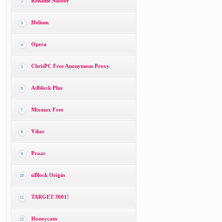
Rename Master
2
Helium
3
Opera
4
ChrisPC Free Anonymous Proxy
5
Adblock Plus
6
Mixmax Free
7
Viber
8
Praat
9
uBlock Origin
10
TARGET 3001!
11
Honeycam
12