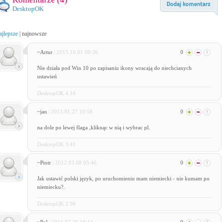
DesktopOK
ajlepsze
|
najnowsze
~Artur
| 2015.10.01 09:36
0
Nie działa pod Win 10 po zapisaniu ikony wracają do niechcianych
ustawień
DesktopOK 4.16
~jan
| 2013.01.27 10:58
0
na dole po lewej flaga ,kliknąc w nią i wybrac pl.
DesktopOK 3.41
~Piotr
| 2012.03.08 05:46
0
Jak ustawić polski język, po uruchomieniu mam niemiecki - nie kumam po
niemiecku?.
DesktopOK 2.96