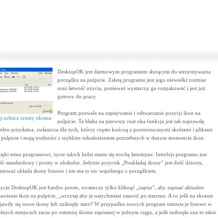
DesktopOK jest darmowym programem służącym do utrzymywania
porządku na pulpicie. Zaletą programu jest jego niewielki rozmiar
oraz łatwość użycia, ponieważ wystarczy go rozpakować i jest już
gotowy do pracy.
Program pozwala na zapisywanie i odtwarzanie pozycji ikon na
zobacz zrzuty ekranu
pulpicie. Ta błaha na pierwszy rzut oka funkcja jest tak naprawdę
rdzo przydatna, zwłaszcza dla tych, którzy często kończą z porozrzucanymi skrótami i plikami
 pulpicie i mają trudności z szybkim odnalezieniem potrzebnych w danym momencie ikon.
ięki temu programowi, życie takich ludzi stanie się trochę łatwiejsze. Interfejs programu jest
ść standardowy i prosty w obsłudze. Jedynie przycisk „Poukładaj ikony” jest dość dziwny,
nieważ układa ikony losowo i nie ma to nic wspólnego z porządkiem.
ycie DesktopOK jest bardzo proste, wystarczy tylko kliknąć „zapisz”, aby zapisać aktualne
tawienie ikon na pulpicie, „wczytaj aby je natychmiast ustawić po staremu. A co jeśli na ekranie
jawiły się nowe ikony lub zniknęły stare? W przypadku nowych program ustawia je losowo w
lnych miejscach zaraz po ostatniej ikonie zapisanej w jednym ciągu, a jeśli zniknęła ona to takie