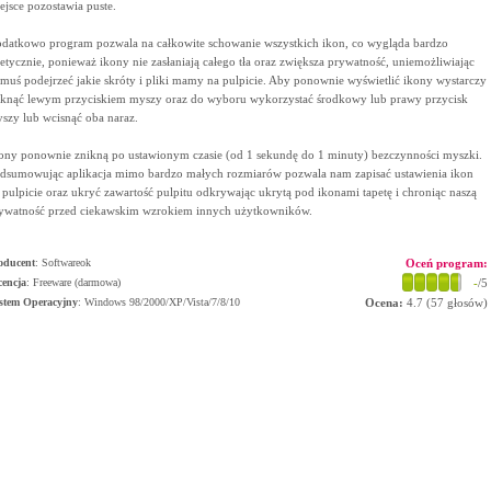
ejsce pozostawia puste.
datkowo program pozwala na całkowite schowanie wszystkich ikon, co wygląda bardzo
tetycznie, ponieważ ikony nie zasłaniają całego tła oraz zwiększa prywatność, uniemożliwiając
muś podejrzeć jakie skróty i pliki mamy na pulpicie. Aby ponownie wyświetlić ikony wystarczy
iknąć lewym przyciskiem myszy oraz do wyboru wykorzystać środkowy lub prawy przycisk
szy lub wcisnąć oba naraz.
ony ponownie znikną po ustawionym czasie (od 1 sekundę do 1 minuty) bezczynności myszki.
dsumowując aplikacja mimo bardzo małych rozmiarów pozwala nam zapisać ustawienia ikon
 pulpicie oraz ukryć zawartość pulpitu odkrywając ukrytą pod ikonami tapetę i chroniąc naszą
ywatność przed ciekawskim wzrokiem innych użytkowników.
oducent
:
Softwareok
Oceń program:
cencja
: Freeware (darmowa)
-
/5
stem Operacyjny
:
Windows 98/2000/XP/Vista/7/8/10
Ocena:
4.7
(
57
głosów)