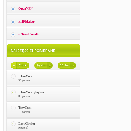
OpenVPN
23
PHPMaker
24
n-Track Studio
25
IrfanView
1
38 pobrań
IrfanView plugins
2
38 pobrań
TinyTask
3
15 pobrań
EasyClicker
4
9 pobrań