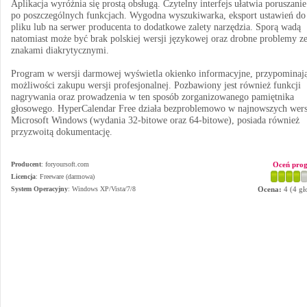
Aplikacja wyróżnia się prostą obsługą. Czytelny interfejs ułatwia poruszanie
po poszczególnych funkcjach. Wygodna wyszukiwarka, eksport ustawień do
pliku lub na serwer producenta to dodatkowe zalety narzędzia. Sporą wadą
natomiast może być brak polskiej wersji językowej oraz drobne problemy z
znakami diakrytycznymi.
Program w wersji darmowej wyświetla okienko informacyjne, przypominaj
możliwości zakupu wersji profesjonalnej. Pozbawiony jest również funkcji
nagrywania oraz prowadzenia w ten sposób zorganizowanego pamiętnika
głosowego. HyperCalendar Free działa bezproblemowo w najnowszych wers
Microsoft Windows (wydania 32-bitowe oraz 64-bitowe), posiada również
przyzwoitą dokumentację.
Producent
:
foryoursoft.com
Oceń pro
Licencja
: Freeware (darmowa)
System Operacyjny
:
Windows XP/Vista/7/8
Ocena:
4
(
4
gł