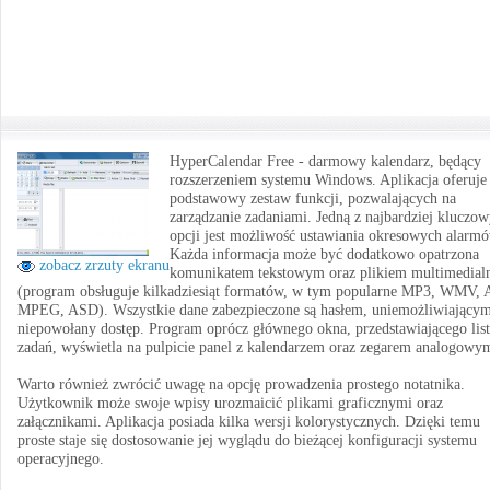
HyperCalendar Free - darmowy kalendarz, będący
rozszerzeniem systemu Windows. Aplikacja oferuje
podstawowy zestaw funkcji, pozwalających na
zarządzanie zadaniami. Jedną z najbardziej kluczo
opcji jest możliwość ustawiania okresowych alarm
Każda informacja może być dodatkowo opatrzona
zobacz zrzuty ekranu
komunikatem tekstowym oraz plikiem multimedia
(program obsługuje kilkadziesiąt formatów, w tym popularne MP3, WMV, 
MPEG, ASD). Wszystkie dane zabezpieczone są hasłem, uniemożliwiający
niepowołany dostęp. Program oprócz głównego okna, przedstawiającego list
zadań, wyświetla na pulpicie panel z kalendarzem oraz zegarem analogowy
Warto również zwrócić uwagę na opcję prowadzenia prostego notatnika.
Użytkownik może swoje wpisy urozmaicić plikami graficznymi oraz
załącznikami. Aplikacja posiada kilka wersji kolorystycznych. Dzięki temu
proste staje się dostosowanie jej wyglądu do bieżącej konfiguracji systemu
operacyjnego.