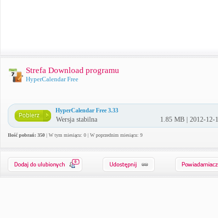
Strefa Download programu
HyperCalendar Free
HyperCalendar Free 3.33
Wersja stabilna
1.85 MB | 2012-12-
Ilość pobrań: 350
| W tym miesiącu: 0 | W poprzednim miesiącu: 9
0