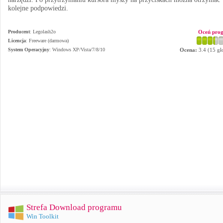
kolejne podpowiedzi.
Producent
:
Legolash2o
Oceń pro
Licencja
: Freeware (darmowa)
System Operacyjny
:
Windows XP/Vista/7/8/10
Ocena:
3.4
(
15
gł
Strefa Download programu
Win Toolkit