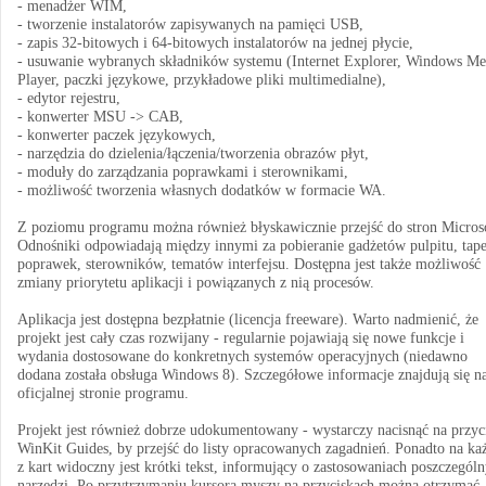
- menadżer WIM,
- tworzenie instalatorów zapisywanych na pamięci USB,
- zapis 32-bitowych i 64-bitowych instalatorów na jednej płycie,
- usuwanie wybranych składników systemu (Internet Explorer, Windows Me
Player, paczki językowe, przykładowe pliki multimedialne),
- edytor rejestru,
- konwerter MSU -> CAB,
- konwerter paczek językowych,
- narzędzia do dzielenia/łączenia/tworzenia obrazów płyt,
- moduły do zarządzania poprawkami i sterownikami,
- możliwość tworzenia własnych dodatków w formacie WA.
Z poziomu programu można również błyskawicznie przejść do stron Micros
Odnośniki odpowiadają między innymi za pobieranie gadżetów pulpitu, tape
poprawek, sterowników, tematów interfejsu. Dostępna jest także możliwość
zmiany priorytetu aplikacji i powiązanych z nią procesów.
Aplikacja jest dostępna bezpłatnie (licencja freeware). Warto nadmienić, że
projekt jest cały czas rozwijany - regularnie pojawiają się nowe funkcje i
wydania dostosowane do konkretnych systemów operacyjnych (niedawno
dodana została obsługa Windows 8). Szczegółowe informacje znajdują się n
oficjalnej stronie programu.
Projekt jest również dobrze udokumentowany - wystarczy nacisnąć na przyc
WinKit Guides, by przejść do listy opracowanych zagadnień. Ponadto na ka
z kart widoczny jest krótki tekst, informujący o zastosowaniach poszczegól
narzędzi. Po przytrzymaniu kursora myszy na przyciskach można otrzymać