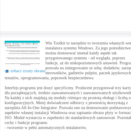
Win Toolkit to narzędzie to tworzenia własnych wer
instalatora systemu Windows. Za jego pośrednictw
można dostosować niemal każdy aspekt tak
przygotowanego systemu - od wyglądu, poprzez
funkcje, aż do niskopoziomowych ustawień. Progr
pozwala na zintegrowanie ze sobą: dodatków, narzę
zobacz zrzuty ekranu
sterowników, gadżetów pulpitu, paczek językowych
tematów, oprogramowania, poprawek bezpieczeństwa.
Interfejs programu jest dosyć specyficzny. Producent przygotował trzy karty
dla początkujących, średnio zaawansowanych i zaawansowanych użytkowni
Na każdej z nich znajdują się moduły różniące się prostotą obsługi i liczbą o
konfiguracyjnych. Mniej doświadczeni odbiorcy z pewnością skorzystają z
narzędzia All-In-One Integrator. Pozwala ono na dostosowanie podstawowy
aspektów własnej instalacji Windowsa oraz zapisanie obrazu płyty w formac
ISO. Moduł wystarcza w zupełności do standardowych zastosowań. Pozostał
cechy i funkcje programu:
- tworzenie w pełni automatycznych instalatorów,