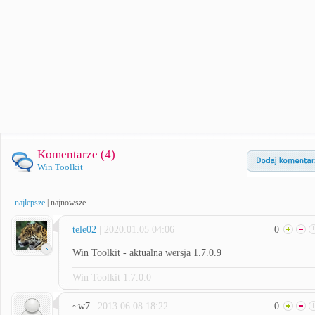
Komentarze (
4
)
Win Toolkit
najlepsze
|
najnowsze
tele02
| 2020.01.05 04:06
0
Win Toolkit - aktualna wersja 1.7.0.9
Win Toolkit 1.7.0.0
~w7
| 2013.06.08 18:22
0