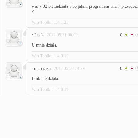
win 7 32 bit zadziała ? bo jakim programem win 7 przerobic
?
Win Toolkit 1.4.1.25
~Jacek
| 2012.05.31 00:02
0
U mnie działa.
Win Toolkit 1.4.0.19
~marczaka
| 2012.05.30 14:29
0
Link nie działa.
Win Toolkit 1.4.0.19