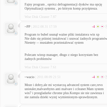
Fajny program , oprócz defragmentacji dysków ma opcję
Optymalizacji systemu , po którym komp przyśpiesza.
Wise Disk Cleaner 7.87
~PP
| 2012.08.31 17:59
-4
Program to bubel usunął ważne pliki instalatora win xp
Nie dało się póżniej instalować i usuwać żadnych programó
Niestety -- musiałem przeinstalować system
Polecam winxp manager, długo z niego korzystam bez
żadnych problemów
Wise Disk Cleaner 7.61
~wacio
| 2011.08.09 21:51
-4
Moze i dobry,ale mi wystarczą advanced system care,revo
unistaler,malvarebytes anti malvare i ccleaner.Mam system
win7 i przegladarke chrome plus.Kompo sie nie zawiesza i
nie zamula dzieki wyzej wymienionym-sprawdzonym.