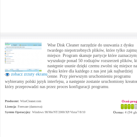
Wise Disk Cleaner narzędzie do usuwania z dysku
twardego niepotrzebnych plików, które tylko zajmu
miejsce. Program skanuje partycje które zaznaczym
wyszukuje ponad 50 rodzajów rozszerzeń plików, k
następnie usunie dzięki czemu zwolni się miejsce n
dysku które dla każdego z nas jest jak najbardziej
zobacz zrzuty ekranu
cenne. Przy pierwszym uruchomieniu programu
wybieramy polski język interfejsu, a następnie zostanie uruchomiony kreato
który przeprowadzi nas przez proces konfiguracji programu.
Producent
:
WiseCleaner.com
Oceń pro
Licencja
: Freeware (darmowa)
System Operacyjny
:
Windows 98/Me/NT/2000/XP/Vista/7/8/10
Ocena:
4
(
94
gł