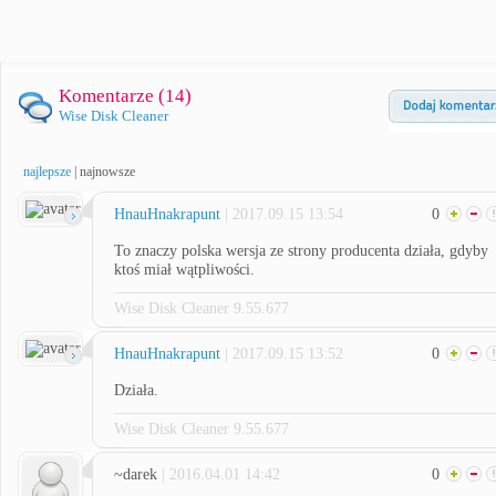
Komentarze (
14
)
Wise Disk Cleaner
najlepsze
|
najnowsze
HnauHnakrapunt
| 2017.09.15 13:54
0
To znaczy polska wersja ze strony producenta działa, gdyby
ktoś miał wątpliwości.
Wise Disk Cleaner 9.55.677
HnauHnakrapunt
| 2017.09.15 13:52
0
Działa.
Wise Disk Cleaner 9.55.677
~darek
| 2016.04.01 14:42
0