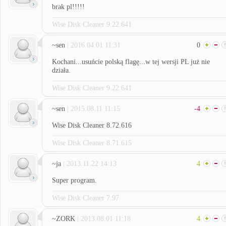
brak pl!!!!!
Wise Disk Cleaner 9.22.641
~sen
| 2016.04.01 11:31
0
Kochani...usuńcie polską flagę...w tej wersji PL już nie
działa.
Wise Disk Cleaner 9.22.641
~sen
| 2015.08.11 11:15
-4
Wise Disk Cleaner 8.72.616
Wise Disk Cleaner 8.71.615
~ja
| 2013.11.22 14:13
4
Super program.
Wise Disk Cleaner 7.97
~ZORK
| 2013.08.01 11:18
4