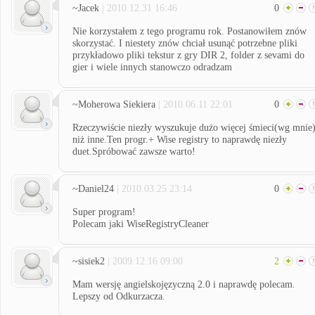
~Jacek
| 2010.12.31 16:46
0
Nie korzystałem z tego programu rok. Postanowiłem znów
skorzystać. I niestety znów chciał usunąć potrzebne pliki
przykładowo pliki tekstur z gry DIR 2, folder z sevami do
gier i wiele innych stanowczo odradzam
~Moherowa Siekiera
| 2010.06.11 22:01
0
Rzeczywiście niezły wyszukuje dużo więcej śmieci(wg mnie
niż inne.Ten progr.+ Wise registry to naprawdę niezły
duet.Spróbować zawsze warto!
~Daniel24
| 2010.03.25 23:14
0
Super program!
Polecam jaki WiseRegistryCleaner
~sisiek2
| 2009.12.16 09:00
2
Mam wersję angielskojęzyczną 2.0 i naprawdę polecam.
Lepszy od Odkurzacza.