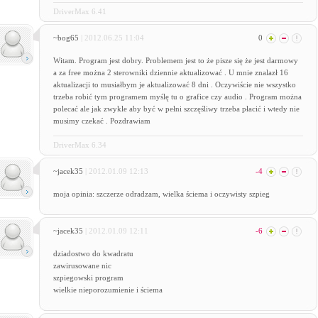
DriverMax 6.41
~bog65
| 2012.06.25 11:04
0
Witam. Program jest dobry. Problemem jest to że pisze się że jest darmowy
a za free można 2 sterowniki dziennie aktualizować . U mnie znalazł 16
aktualizacji to musiałbym je aktualizować 8 dni . Oczywiście nie wszystko
trzeba robić tym programem myślę tu o grafice czy audio . Program można
polecać ale jak zwykle aby być w pełni szczęśliwy trzeba płacić i wtedy nie
musimy czekać . Pozdrawiam
DriverMax 6.34
~jacek35
| 2012.01.09 12:13
-4
moja opinia: szczerze odradzam, wielka ściema i oczywisty szpieg
~jacek35
| 2012.01.09 12:11
-6
dziadostwo do kwadratu
zawirusowane nic
szpiegowski program
wielkie nieporozumienie i ściema