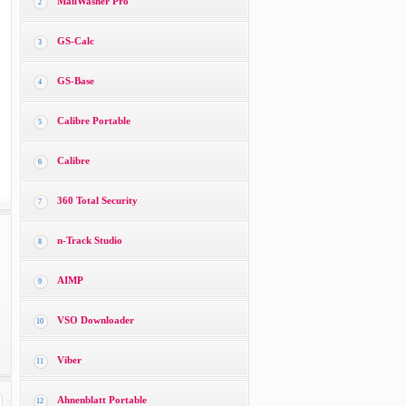
MailWasher Pro
2
GS-Calc
3
GS-Base
4
Calibre Portable
5
Calibre
6
360 Total Security
7
n-Track Studio
8
AIMP
9
VSO Downloader
10
Viber
11
Ahnenblatt Portable
12