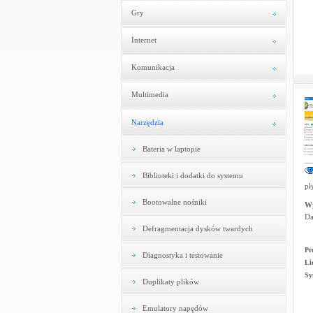
Gry
Internet
Komunikacja
Multimedia
Narzędzia
Bateria w laptopie
Biblioteki i dodatki do systemu
pł
Bootowalne nośniki
W
Da
Defragmentacja dysków twardych
Pr
Diagnostyka i testowanie
Li
Sy
Duplikaty plików
Emulatory napędów