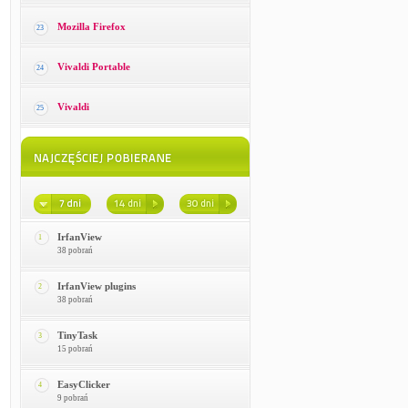
Mozilla Firefox
23
Vivaldi Portable
24
Vivaldi
25
IrfanView
1
38 pobrań
IrfanView plugins
2
38 pobrań
TinyTask
3
15 pobrań
EasyClicker
4
9 pobrań