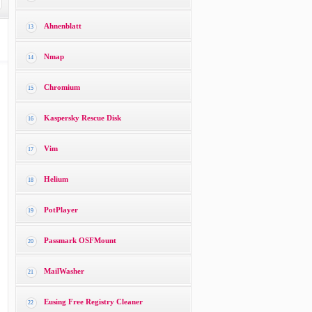
Ahnenblatt
13
Nmap
14
Chromium
15
Kaspersky Rescue Disk
16
Vim
17
Helium
18
PotPlayer
19
Passmark OSFMount
20
MailWasher
21
Eusing Free Registry Cleaner
22