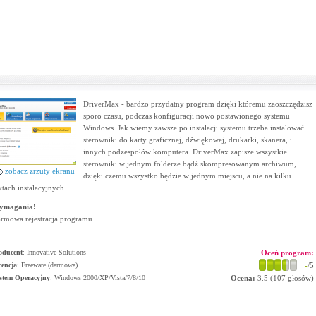
DriverMax - bardzo przydatny program dzięki któremu zaoszczędzisz
sporo czasu, podczas konfiguracji nowo postawionego systemu
Windows. Jak wiemy zawsze po instalacji systemu trzeba instalować
sterowniki do karty graficznej, dźwiękowej, drukarki, skanera, i
innych podzespołów komputera. DriverMax zapisze wszystkie
sterowniki w jednym folderze bądź skompresowanym archiwum,
zobacz zrzuty ekranu
dzięki czemu wszystko będzie w jednym miejscu, a nie na kilku
ytach instalacyjnych.
ymagania!
rmowa rejestracja programu.
oducent
:
Innovative Solutions
Oceń program:
cencja
: Freeware (darmowa)
-
/5
stem Operacyjny
:
Windows 2000/XP/Vista/7/8/10
Ocena:
3.5
(
107
głosów)