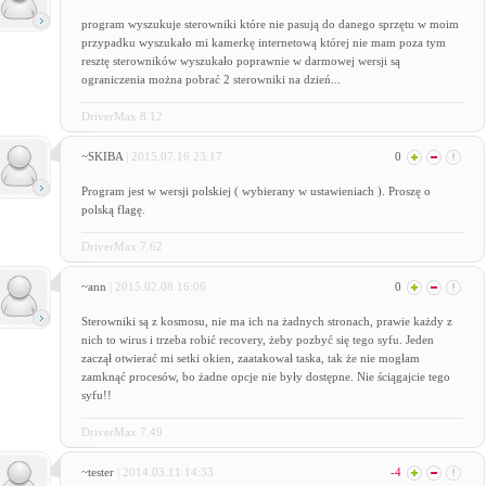
program wyszukuje sterowniki które nie pasują do danego sprzętu w moim
przypadku wyszukało mi kamerkę internetową której nie mam poza tym
resztę sterowników wyszukało poprawnie w darmowej wersji są
ograniczenia można pobrać 2 sterowniki na dzień...
DriverMax 8.12
~SKIBA
| 2015.07.16 23:17
0
Program jest w wersji polskiej ( wybierany w ustawieniach ). Proszę o
polską flagę.
DriverMax 7.62
~ann
| 2015.02.08 16:06
0
Sterowniki są z kosmosu, nie ma ich na żadnych stronach, prawie każdy z
nich to wirus i trzeba robić recovery, żeby pozbyć się tego syfu. Jeden
zaczął otwierać mi setki okien, zaatakował taska, tak że nie mogłam
zamknąć procesów, bo żadne opcje nie były dostępne. Nie ściągajcie tego
syfu!!
DriverMax 7.49
~tester
| 2014.03.11 14:33
-4