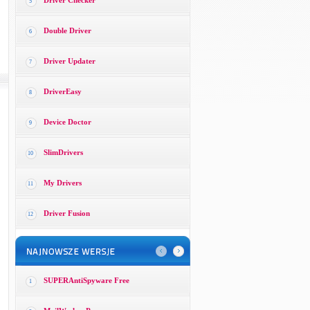
Driver Checker
5
Double Driver
6
Driver Updater
7
DriverEasy
8
Device Doctor
9
SlimDrivers
10
My Drivers
11
Driver Fusion
12
SUPERAntiSpyware Free
1