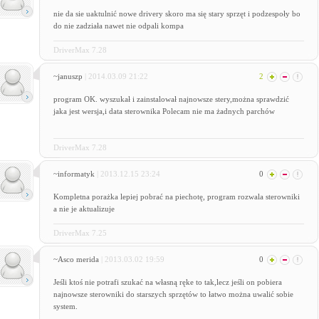
nie da sie uaktulnić nowe drivery skoro ma się stary sprzęt i podzespoły bo
do nie zadziała nawet nie odpali kompa
DriverMax 7.28
~januszp
| 2014.03.09 21:22
2
program OK. wyszukał i zainstalował najnowsze stery,można sprawdzić
jaka jest wersja,i data sterownika Polecam nie ma żadnych parchów
DriverMax 7.28
~informatyk
| 2013.12.15 23:24
0
Kompletna porażka lepiej pobrać na piechotę, program rozwala sterowniki
a nie je aktualizuje
DriverMax 7.25
~Asco merida
| 2013.03.02 19:59
0
Jeśli ktoś nie potrafi szukać na własną ręke to tak,lecz jeśli on pobiera
najnowsze sterowniki do starszych sprzętów to łatwo można uwalić sobie
system.