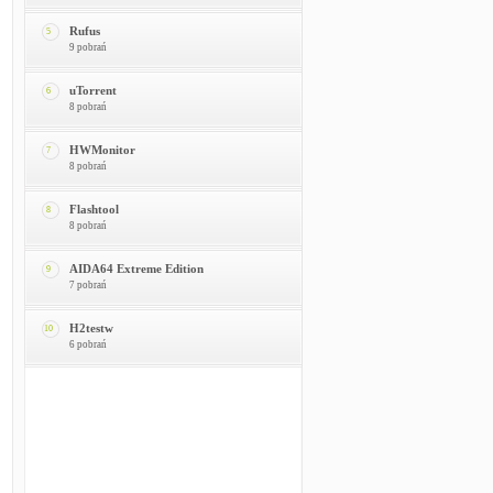
Rufus
5
9 pobrań
uTorrent
6
8 pobrań
HWMonitor
7
8 pobrań
Flashtool
8
8 pobrań
AIDA64 Extreme Edition
9
7 pobrań
H2testw
10
6 pobrań