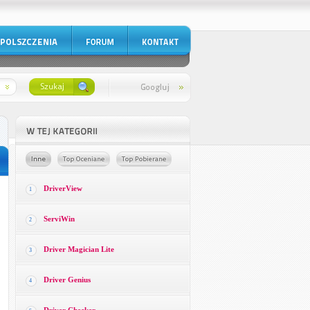
DriverView
1
ServiWin
2
Driver Magician Lite
3
Driver Genius
4