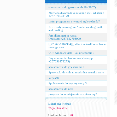
spolszczenia do garrys modv10 (2007)
Marriage/divorce/love,revenge spell whatsapp
+237676641179
jakim programem otworzyć style rolanda?
Are iready scores good? understanding math
and reading
Join illuminati in russia
whatsapp:+237682708999
[[+256759162994]]] effective traditional healer
revenge deat
wi-fi windows vista - jak uruchomic ?
Buy counterfeit banknotes(whatsapp
+237651479273)
spolszczenie do gry chrome 1
Space apk: download mods that actually work
Vegas88
Spolszczenie do gry toy story 3
spolszczenie do nox
program do zmniejszania rozmiaru mp3
Dodaj swój temat
Więcej tematów
Osób na forum:
1785