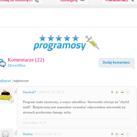
Komentarze (
22
)
DriverMax
ajlepsze
|
najnowsze
Dareks67
| 2016.12.16 18:27
0
Program mało użyteczny, a wręcz szkodliwy. Sterowniki oferuje na "chybił
trafił". Bezpieczniej jest manualnie wyszukać odpowiednie sterowniki na
stronach producenta danego softu.
DriverMax 9.14
Hadzin
| 2015.12.09 12:27
0