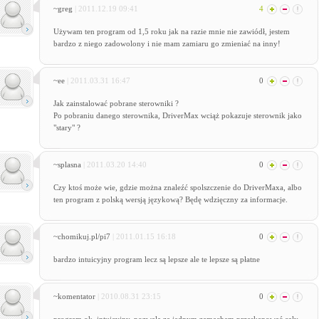
~greg
| 2011.12.19 09:41
4
Używam ten program od 1,5 roku jak na razie mnie nie zawiódł, jestem
bardzo z niego zadowolony i nie mam zamiaru go zmieniać na inny!
~ee
| 2011.03.31 16:47
0
Jak zainstalować pobrane sterowniki ?
Po pobraniu danego sterownika, DriverMax wciąż pokazuje sterownik jako
"stary" ?
~splasna
| 2011.03.20 14:40
0
Czy ktoś może wie, gdzie można znaleźć spolszczenie do DriverMaxa, albo
ten program z polską wersją językową? Będę wdzięczny za informacje.
~chomikuj.pl/pi7
| 2011.01.15 16:18
0
bardzo intuicyjny program lecz są lepsze ale te lepsze są płatne
~komentator
| 2010.08.31 23:15
0