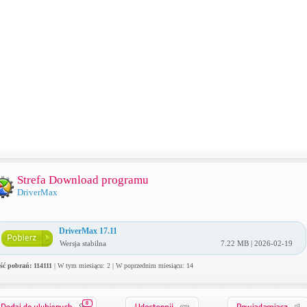
Strefa Download programu
DriverMax
DriverMax 17.11
Wersja stabilna
7.22 MB | 2026-02-19
ość pobrań: 114111
| W tym miesiącu: 2 | W poprzednim miesiącu: 14
0