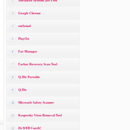
Advanced SystemCare Free
2
Google Chrome
3
emSzmal
4
PlayOn
5
Far Manager
6
Farbar Recovery Scan Tool
7
Q-Dir Portable
8
Q-Dir
9
Microsoft Safety Scanner
10
Kaspersky Virus Removal Tool
11
Dr.WEB CureIt!
12