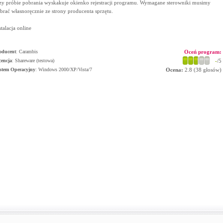
zy próbie pobrania wyskakuje okienko rejestracji programu. Wymagane sterowniki musimy
brać własnoręcznie ze strony producenta sprzętu.
stalacja online
oducent
:
Carambis
Oceń program:
cencja
: Shareware (testowa)
-
/5
stem Operacyjny
:
Windows 2000/XP/Vista/7
Ocena:
2.8
(
38
głosów)