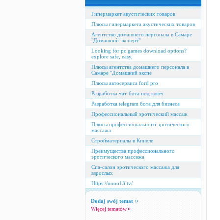
Гипермаркет акустических товаров
Плюсы гипермаркета акустических товаров
Агентство домашнего персонала в Самаре
"Домашний эксперт"
Looking for pc games download options?
explore safe, easy,
Плюсы агентства домашнего персонала в
Самаре "Домашний экспе
Плюсы автосервиса ford pro
Разработка чат-бота под ключ
Разработка telegram бота для бизнеса
Профессиональный эротический массаж
Плюсы профессионального эротического
массажа
Стройматериалы в Кинеле
Преимущества профессионального
эротического массажа
Спа-салон эротического массажа для
взрослых
Https://nooo13.tv/
Dodaj swój temat
Więcej tematów