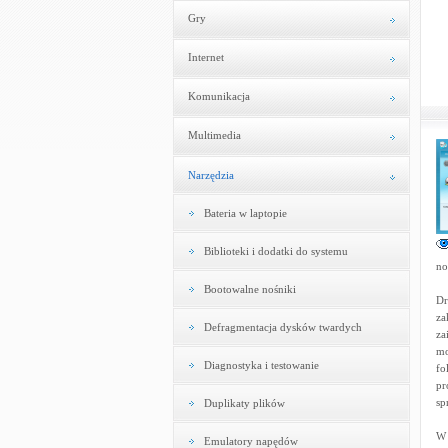
Gry
Internet
Komunikacja
Multimedia
Narzędzia
Bateria w laptopie
Biblioteki i dodatki do systemu
no
Bootowalne nośniki
Dr
za
Defragmentacja dysków twardych
za
mo
Diagnostyka i testowanie
fo
pr
sp
Duplikaty plików
W 
Emulatory napędów