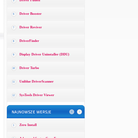
Driver Fusion
5
Driver Booster
6
Driver Reviver
7
DriverFinder
8
Display Driver Uninstaller (DDU)
9
Driver Turbo
10
Uniblue DriverScanner
11
SysTools Driver Viewer
12
Zero Install
1