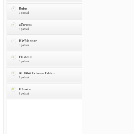
Rufus
5
9 pobrań
uTorrent
6
8 pobrań
HWMonitor
7
8 pobrań
Flashtool
8
8 pobrań
AIDA64 Extreme Edition
9
7 pobrań
H2testw
10
6 pobrań