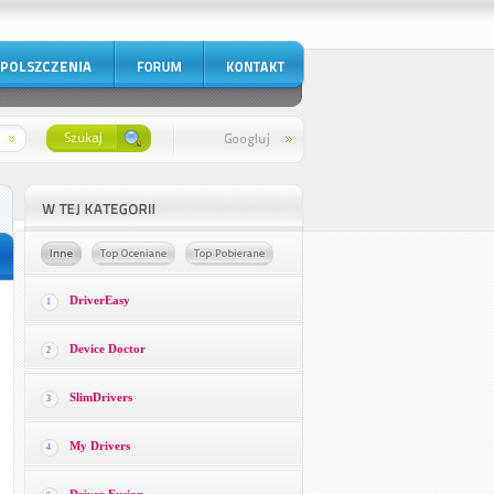
DriverEasy
1
Device Doctor
2
SlimDrivers
3
My Drivers
4