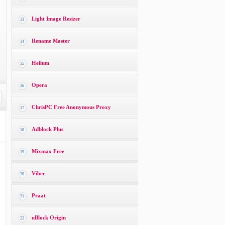
Light Image Resizer
13
Rename Master
14
Helium
15
Opera
16
ChrisPC Free Anonymous Proxy
17
Adblock Plus
18
Mixmax Free
19
Viber
20
Praat
21
uBlock Origin
22