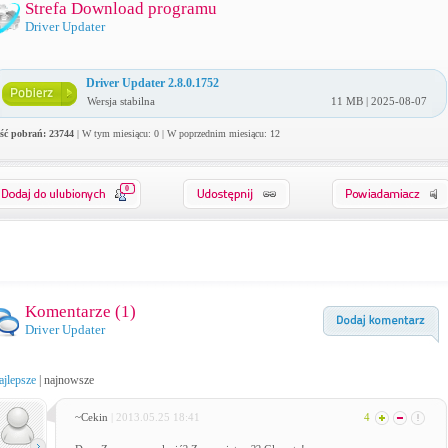
Strefa Download programu
Driver Updater
Driver Updater 2.8.0.1752
Wersja stabilna
11 MB | 2025-08-07
ość pobrań: 23744
| W tym miesiącu: 0 | W poprzednim miesiącu: 12
0
Komentarze (
1
)
Driver Updater
ajlepsze
|
najnowsze
~Cekin
| 2013.05.25 18:41
4