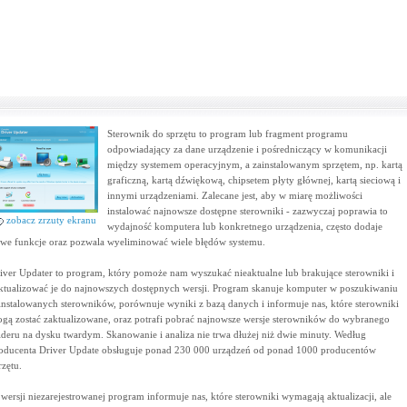
Sterownik do sprzętu to program lub fragment programu
odpowiadający za dane urządzenie i pośredniczący w komunikacji
między systemem operacyjnym, a zainstalowanym sprzętem, np. kartą
graficzną, kartą dźwiękową, chipsetem płyty głównej, kartą sieciową i
innymi urządzeniami. Zalecane jest, aby w miarę możliwości
instalować najnowsze dostępne sterowniki - zazwyczaj poprawia to
zobacz zrzuty ekranu
wydajność komputera lub konkretnego urządzenia, często dodaje
we funkcje oraz pozwala wyeliminować wiele błędów systemu.
iver Updater to program, który pomoże nam wyszukać nieaktualne lub brakujące sterowniki i
ktualizować je do najnowszych dostępnych wersji. Program skanuje komputer w poszukiwaniu
instalowanych sterowników, porównuje wyniki z bazą danych i informuje nas, które sterowniki
gą zostać zaktualizowane, oraz potrafi pobrać najnowsze wersje sterowników do wybranego
lderu na dysku twardym. Skanowanie i analiza nie trwa dłużej niż dwie minuty. Według
oducenta Driver Update obsługuje ponad 230 000 urządzeń od ponad 1000 producentów
rzętu.
wersji niezarejestrowanej program informuje nas, które sterowniki wymagają aktualizacji, ale