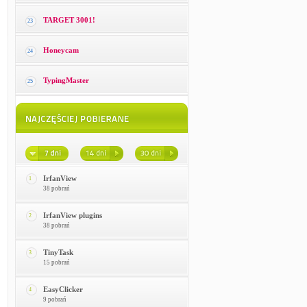
TARGET 3001!
23
Honeycam
24
TypingMaster
25
IrfanView
1
38 pobrań
IrfanView plugins
2
38 pobrań
TinyTask
3
15 pobrań
EasyClicker
4
9 pobrań