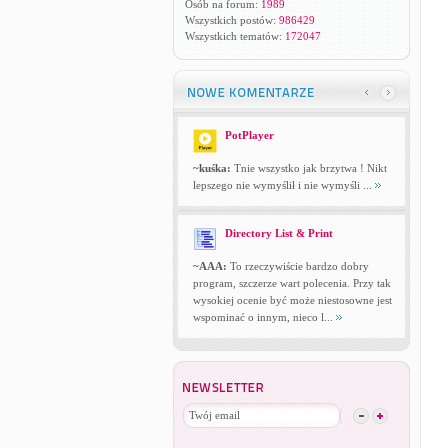
Osób na forum:
1989
Wszystkich postów:
986429
Wszystkich tematów:
172047
PotPlayer
~kuśka:
Tnie wszystko jak brzytwa ! Nikt
lepszego nie wymyślił i nie wymyśli ...
Directory List & Print
~AAA:
To rzeczywiście bardzo dobry
program, szczerze wart polecenia. Przy tak
wysokiej ocenie być może niestosowne jest
wspominać o innym, nieco l...