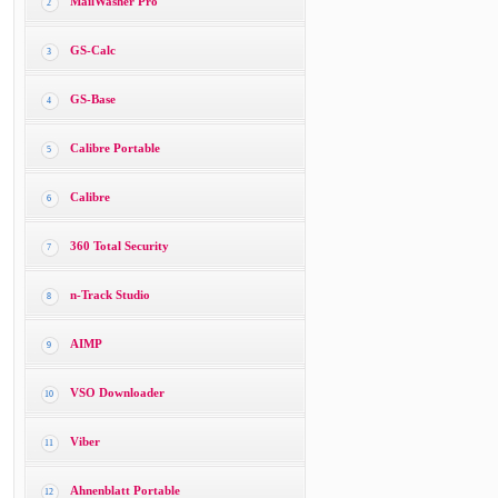
MailWasher Pro
2
GS-Calc
3
GS-Base
4
Calibre Portable
5
Calibre
6
360 Total Security
7
n-Track Studio
8
AIMP
9
VSO Downloader
10
Viber
11
Ahnenblatt Portable
12