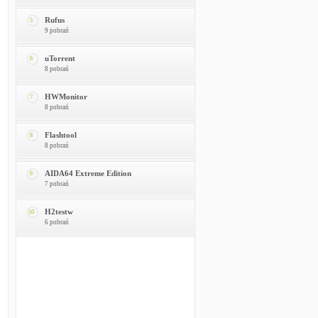
Rufus
5
9 pobrań
uTorrent
6
8 pobrań
HWMonitor
7
8 pobrań
Flashtool
8
8 pobrań
AIDA64 Extreme Edition
9
7 pobrań
H2testw
10
6 pobrań