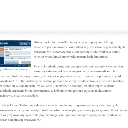
Driver Turbo to niewielki i łatwy w użyciu program, którego
zadaniem jest skanowanie komputera w poszukiwaniu przestarzałych
sterowników i automatyczne aktualizowanie ich. Aplikacja potrafi
również wyszukiwać sterowniki zepsute bądź brakujące.
Po uruchomieniu programu przeprowadzony zostanie wstępny skan,
zobacz zrzuty ekranu
który wykaże wszystkie obecne problemy ze sterownikami. Ich
tualizacji bądź naprawy możemy dokonywać pojedynczo bądź masowo za pomocą przycisku
ownload All”. Pliki instalacyjne zostaną pobrane ze strony producentów, a proces ich instalacji
zpocznie się automatycznie. W zakładce „Overview” dostępny jest także raport o stanie
zystkich sterowników na komputerze, w którym uwzględnione są także te działające
awidłowo, oraz lista urządzeń.
likacja Driver Turbo pozwala także na utworzenie kopii zapasowych wszystkich naszych
erowników – na dysku twardym bądź urządzeniu zewnętrznym - oraz jej wczytanie. Dzięki temu
ybko przywrócimy system do poprzedniego stanu po ewentualnym wystąpieniu problemów
dczas aktualizacji sterowników.