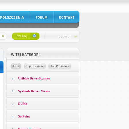
Uniblue DriverScanner
1
SysTools Driver Viewer
2
DUMo
3
SetPoint
4