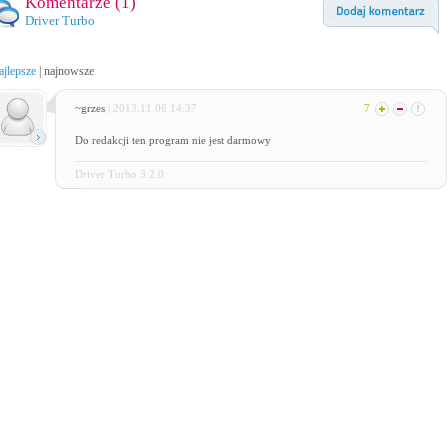
Komentarze (
1
)
Driver Turbo
ajlepsze
|
najnowsze
~grzes
| 2013.11.06 14:37
7
Do redakcji ten program nie jest darmowy
Driver Turbo 3.2.0