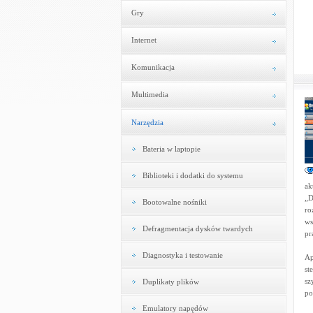
Gry
Internet
Komunikacja
Multimedia
Narzędzia
Bateria w laptopie
Biblioteki i dodatki do systemu
ak
„D
Bootowalne nośniki
ro
ws
Defragmentacja dysków twardych
pr
Diagnostyka i testowanie
Ap
st
sz
Duplikaty plików
po
Emulatory napędów