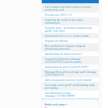
Can it support law firms improve security,
productivity, and
Pcswmm pro 2023 v7.6
Exploring the world of slot online:
entertainment
Entretien moto : les bonnes pratiques pour
garder votre deux
Spolszczenie do f.e.a.r 2: project origin
Program do klikania
Buy nembutal for beginner telegram
@nembutalonlinestore
sspolszczenia do airport tycoon 3
Counterfeit banknotes whatsapp
+237651479273 and documents
spolszczenia do garrys modv10 (2007)
Marriage/divorce/love,revenge spell whatsapp
+237676641179
jakim programem otworzyć style rolanda?
Are iready scores good? understanding math
and reading
Join illuminati in russia
whatsapp:+237682708999
Dodaj swój temat