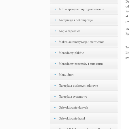
Dz
od
Info o sprzęcie i oprogramowaniu
Pr
ak
Kompresja i dekompresja
po
U
Kopia zapasowa
By
Makro automatyzacja i sterowanie
Pr
Menedżery plików
Li
Sy
Menedżery procesów i autostartu
Menu Start
Narzędzia dyskowe i plikowe
Narzędzia systemowe
Odzyskiwanie danych
Odzyskiwanie haseł