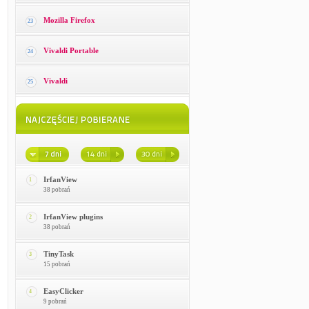
Mozilla Firefox
23
Vivaldi Portable
24
Vivaldi
25
IrfanView
1
38 pobrań
IrfanView plugins
2
38 pobrań
TinyTask
3
15 pobrań
EasyClicker
4
9 pobrań