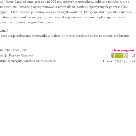
ięki bazie danej obejmującej ponad 200 tys. różnych sterowników, aplikacja poradzi sobie z
nalezieniem i instalacją oprogramowania nawet dla najbardziej egzotycznych podzespołów.
ogram Driver Booster polecamy wszystkim użytkownikom, którzy nie dokonywali na bieżąco
tualizacji sterowników swojego sprzętu – aplikacja pozwoli im zaoszczędzić sporo czasu i
zwoli na poprawę osiągów komputera.
waga!
 rozpocząć pobieranie sterowników, należy utworzyć bezpłatne konto na stronie producenta.
oducent
:
Driver Turbo
Oceń program:
cencja
: Freeware (darmowa)
-
/5
stem Operacyjny
:
Windows XP/Vista/7/8/10
Ocena:
3.6
(
7
głosów)