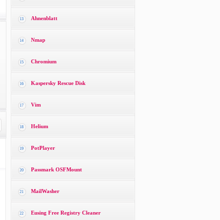
Ahnenblatt
13
Nmap
14
Chromium
15
Kaspersky Rescue Disk
16
Vim
17
Helium
18
PotPlayer
19
Passmark OSFMount
20
MailWasher
21
Eusing Free Registry Cleaner
22