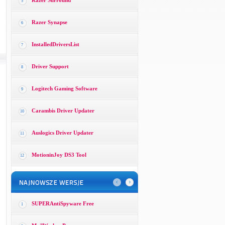
Razer Surround
5
Razer Synapse
6
InstalledDriversList
7
Driver Support
8
Logitech Gaming Software
9
Carambis Driver Updater
10
Auslogics Driver Updater
11
MotioninJoy DS3 Tool
12
SUPERAntiSpyware Free
1