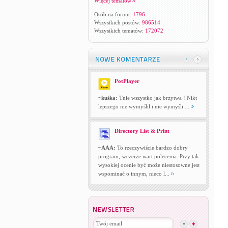
Więcej tematów
Osób na forum:
1796
Wszystkich postów:
986514
Wszystkich tematów:
172072
PotPlayer
~kuśka:
Tnie wszystko jak brzytwa ! Nikt
lepszego nie wymyślił i nie wymyśli ...
Directory List & Print
~AAA:
To rzeczywiście bardzo dobry
program, szczerze wart polecenia. Przy tak
wysokiej ocenie być może niestosowne jest
wspominać o innym, nieco l...