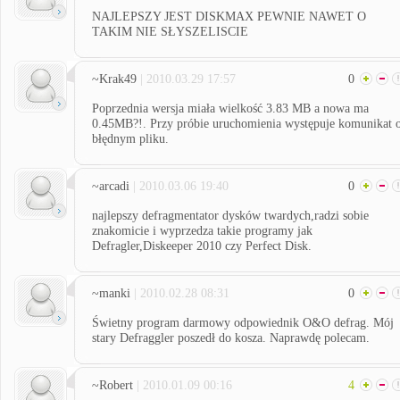
NAJLEPSZY JEST DISKMAX PEWNIE NAWET O
TAKIM NIE SŁYSZELISCIE
~Krak49
| 2010.03.29 17:57
0
Poprzednia wersja miała wielkość 3.83 MB a nowa ma
0.45MB?!. Przy próbie uruchomienia występuje komunikat 
błędnym pliku.
~arcadi
| 2010.03.06 19:40
0
najlepszy defragmentator dysków twardych,radzi sobie
znakomicie i wyprzedza takie programy jak
Defragler,Diskeeper 2010 czy Perfect Disk.
~manki
| 2010.02.28 08:31
0
Świetny program darmowy odpowiednik O&O defrag. Mój
stary Defraggler poszedł do kosza. Naprawdę polecam.
~Robert
| 2010.01.09 00:16
4