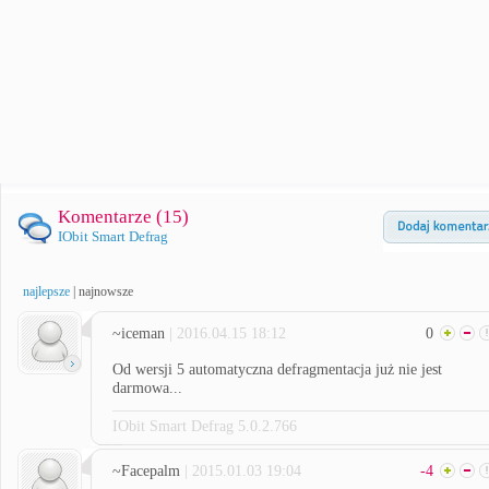
Komentarze (
15
)
IObit Smart Defrag
najlepsze
|
najnowsze
~iceman
| 2016.04.15 18:12
0
Od wersji 5 automatyczna defragmentacja już nie jest
darmowa...
IObit Smart Defrag 5.0.2.766
~Facepalm
| 2015.01.03 19:04
-4