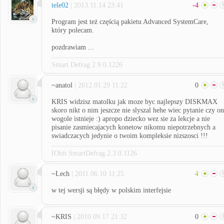
tele02
| 2013.11.14 23:41
-4
Program jest też częścią pakietu Advanced SystemCare,
który polecam.
pozdrawiam ...
Smart Defrag 2.9.0.1226
~anatol
| 2012.01.29 11:22
0
KRIS widzisz matolku jak moze byc najlepszy DISKMAX
skoro nikt o nim jeszcze nie slyszal hehe wiec pytanie czy on
wogole istnieje :) apropo dziecko wez sie za lekcje a nie
pisanie zasmiecajacych konetow nikomu niepotrzebnych a
swiadczacych jedynie o twoim kompleksie nizszosci !!!
IObit SmartDefrag 2.3.0.1126
~Lech
| 2011.06.10 11:25
4
w tej wersji są błędy w polskim interfejsie
~KRIS
| 2010.09.17 21:32
0