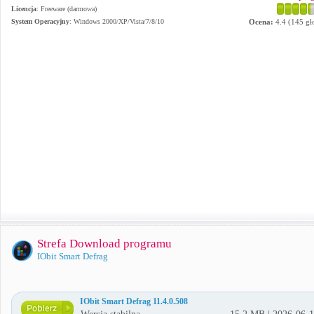
Licencja
: Freeware (darmowa)
System Operacyjny
:
Windows 2000/XP/Vista/7/8/10
Ocena:
4.4
(
145
gł
Strefa Download programu
IObit Smart Defrag
IObit Smart Defrag 11.4.0.508