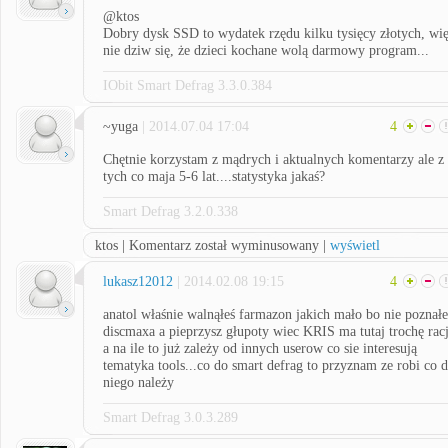
@ktos
Dobry dysk SSD to wydatek rzędu kilku tysięcy złotych, wi
nie dziw się, że dzieci kochane wolą darmowy program...
IObit Smart Defrag 3.3.0.384
~yuga
| 2014.07.04 17:04
4
Chętnie korzystam z mądrych i aktualnych komentarzy ale z
tych co maja 5-6 lat....statystyka jakaś?
Smart Defrag 3.2.0.338
ktos | Komentarz został wyminusowany |
wyświetl
lukasz12012
| 2014.02.08 19:15
4
anatol właśnie walnąłeś farmazon jakich mało bo nie poznałe
discmaxa a pieprzysz głupoty wiec KRIS ma tutaj trochę racj
a na ile to już zależy od innych userow co sie interesują
tematyka tools...co do smart defrag to przyznam ze robi co 
niego należy
Smart Defrag 3.0.3.289