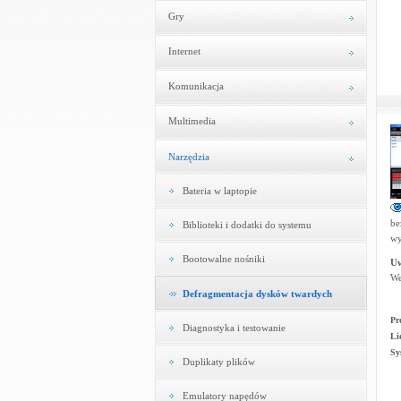
Gry
Internet
Komunikacja
Multimedia
Narzędzia
Bateria w laptopie
be
Biblioteki i dodatki do systemu
wy
Bootowalne nośniki
U
We
Defragmentacja dysków twardych
Pr
Diagnostyka i testowanie
Li
Sy
Duplikaty plików
Emulatory napędów