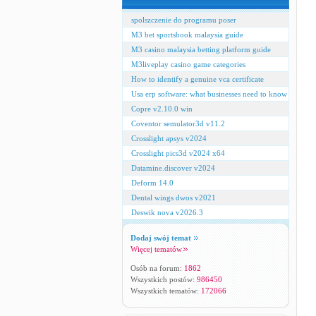
spolszczenie do programu poser
M3 bet sportsbook malaysia guide
M3 casino malaysia betting platform guide
M3liveplay casino game categories
How to identify a genuine vca certificate
Usa erp software: what businesses need to know
Copre v2.10.0 win
Coventor semulator3d v11.2
Crosslight apsys v2024
Crosslight pics3d v2024 x64
Datamine.discover v2024
Deform 14.0
Dental wings dwos v2021
Deswik nova v2026.3
Dodaj swój temat
Więcej tematów
Osób na forum:
1862
Wszystkich postów:
986450
Wszystkich tematów:
172066