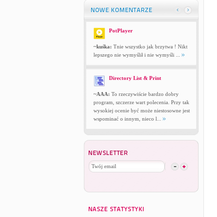
PotPlayer
~kuśka:
Tnie wszystko jak brzytwa ! Nikt
lepszego nie wymyślił i nie wymyśli ...
Directory List & Print
~AAA:
To rzeczywiście bardzo dobry
program, szczerze wart polecenia. Przy tak
wysokiej ocenie być może niestosowne jest
wspominać o innym, nieco l...