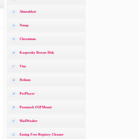
Ahnenblatt
13
Nmap
14
Chromium
15
Kaspersky Rescue Disk
16
Vim
17
Helium
18
PotPlayer
19
Passmark OSFMount
20
MailWasher
21
Eusing Free Registry Cleaner
22