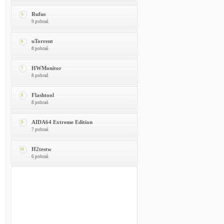
Rufus
5
9 pobrań
uTorrent
6
8 pobrań
HWMonitor
7
8 pobrań
Flashtool
8
8 pobrań
AIDA64 Extreme Edition
9
7 pobrań
H2testw
10
6 pobrań