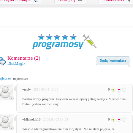
Komentarze (
2
)
DiskMagik
ajlepsze
|
najnowsze
~mały
| 2010.03.04 15:01
0
Bardzo dobry program. Używam wcześniejszej pełnej wersji z Niezbędnika-
Extra i jestem zadowolony
~Mlekolak16
| 2009.02.03 19:53
0
Właśnie zdefragmentowałem nim mój dysk. Nie miałem pojęcia, że