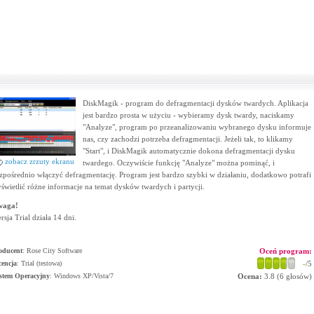
DiskMagik - program do defragmentacji dysków twardych. Aplikacja
jest bardzo prosta w użyciu - wybieramy dysk twardy, naciskamy
"Analyze", program po przeanalizowaniu wybranego dysku informuje
nas, czy zachodzi potrzeba defragmentacji. Jeżeli tak, to klikamy
"Start", i DiskMagik automatycznie dokona defragmentacji dysku
zobacz zrzuty ekranu
twardego. Oczywiście funkcję "Analyze" można pominąć, i
zpośrednio włączyć defragmentację. Program jest bardzo szybki w działaniu, dodatkowo potrafi
świetlić różne informacje na temat dysków twardych i partycji.
waga!
rsja Trial działa 14 dni.
oducent
:
Rose City Software
Oceń program:
cencja
: Trial (testowa)
-
/5
stem Operacyjny
:
Windows XP/Vista/7
Ocena:
3.8
(
6
głosów)