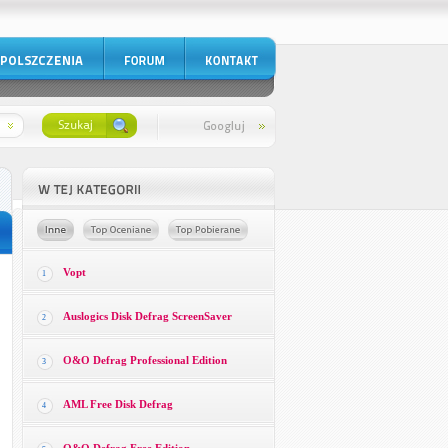
Vopt
1
Auslogics Disk Defrag ScreenSaver
2
O&O Defrag Professional Edition
3
AML Free Disk Defrag
4