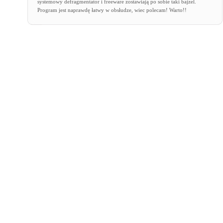
systemowy defragmentator i freeware zostawiają po sobie taki bajzel.
Program jest naprawdę łatwy w obsłudze, wiec polecam! Warto!!