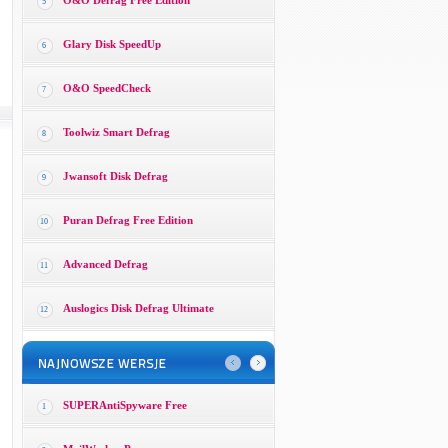
O&O Defrag Free Edition
5
Glary Disk SpeedUp
6
O&O SpeedCheck
7
Toolwiz Smart Defrag
8
Jwansoft Disk Defrag
9
Puran Defrag Free Edition
10
Advanced Defrag
11
Auslogics Disk Defrag Ultimate
12
SUPERAntiSpyware Free
1