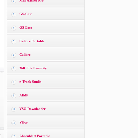
MailWasher Pro
2
GS-Calc
3
GS-Base
4
Calibre Portable
5
Calibre
6
360 Total Security
7
n-Track Studio
8
AIMP
9
VSO Downloader
10
Viber
11
Ahnenblatt Portable
12