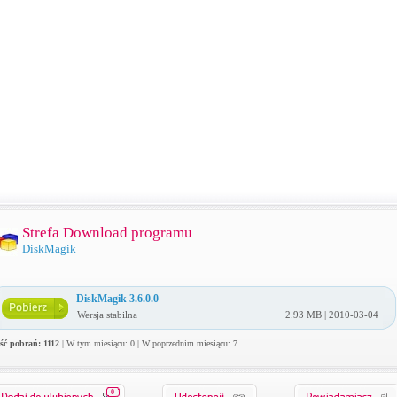
Strefa Download programu
DiskMagik
DiskMagik 3.6.0.0
Wersja stabilna
2.93 MB | 2010-03-04
ość pobrań: 1112
| W tym miesiącu: 0 | W poprzednim miesiącu: 7
0