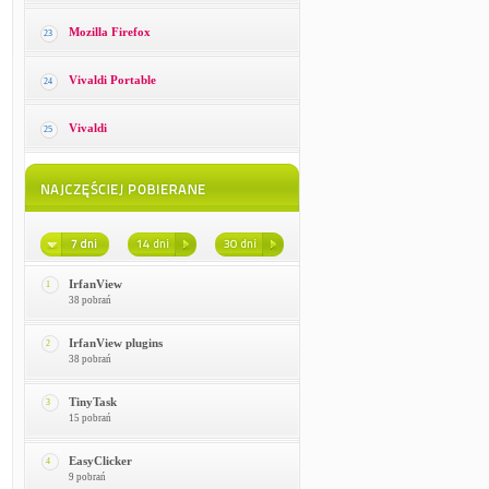
Mozilla Firefox
23
Vivaldi Portable
24
Vivaldi
25
IrfanView
1
38 pobrań
IrfanView plugins
2
38 pobrań
TinyTask
3
15 pobrań
EasyClicker
4
9 pobrań