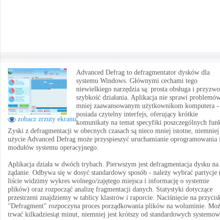
Advanced Defrag to defragmentator dysków dla
systemu Windows. Głównymi cechami tego
niewielkiego narzędzia są: prosta obsługa i przyzwo
szybkość działania. Aplikacja nie sprawi problemó
mniej zaawansowanym użytkownikom komputera -
posiada czytelny interfejs, oferujący krótkie
zobacz zrzuty ekranu
komunikaty na temat specyfiki poszczególnych funk
Zyski z defragmentacji w obecnych czasach są nieco mniej istotne, niemniej
użycie Advanced Defrag może przyspieszyć uruchamianie oprogramowania 
modułów systemu operacyjnego.
Aplikacja działa w dwóch trybach. Pierwszym jest defragmentacja dysku na
żądanie. Odbywa się w dosyć standardowy sposób - należy wybrać partycje 
liście widzimy wykres wolnego/zajętego miejsca i informację o systemie
plików) oraz rozpocząć analizę fragmentacji danych. Statystyki dotyczące
przestrzeni znajdziemy w tablicy klastrów i raporcie. Naciśnięcie na przycis
"Defragment" rozpoczyna proces porządkowania plików na woluminie. Moż
trwać kilkadziesiąt minut, niemniej jest krótszy od standardowych systemo