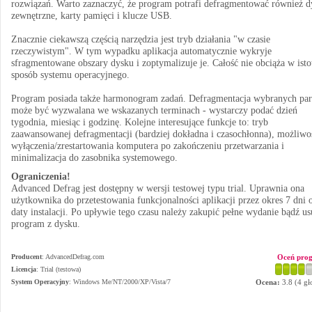
rozwiązań. Warto zaznaczyć, że program potrafi defragmentować również d
zewnętrzne, karty pamięci i klucze USB.
Znacznie ciekawszą częścią narzędzia jest tryb działania "w czasie
rzeczywistym". W tym wypadku aplikacja automatycznie wykryje
sfragmentowane obszary dysku i zoptymalizuje je. Całość nie obciąża w isto
sposób systemu operacyjnego.
Program posiada także harmonogram zadań. Defragmentacja wybranych par
może być wyzwalana we wskazanych terminach - wystarczy podać dzień
tygodnia, miesiąc i godzinę. Kolejne interesujące funkcje to: tryb
zaawansowanej defragmentacji (bardziej dokładna i czasochłonna), możliwo
wyłączenia/zrestartowania komputera po zakończeniu przetwarzania i
minimalizacja do zasobnika systemowego.
Ograniczenia!
Advanced Defrag jest dostępny w wersji testowej typu trial. Uprawnia ona
użytkownika do przetestowania funkcjonalności aplikacji przez okres 7 dni 
daty instalacji. Po upływie tego czasu należy zakupić pełne wydanie bądź u
program z dysku.
Producent
:
AdvancedDefrag.com
Oceń pro
Licencja
: Trial (testowa)
System Operacyjny
:
Windows Me/NT/2000/XP/Vista/7
Ocena:
3.8
(
4
gł