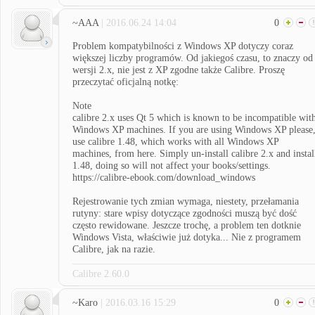
~AAA
| 2016.06.24 14:04
0
Problem kompatybilności z Windows XP dotyczy coraz
większej liczby programów. Od jakiegoś czasu, to znaczy od
wersji 2.x, nie jest z XP zgodne także Calibre. Proszę
przeczytać oficjalną notkę:
Note
calibre 2.x uses Qt 5 which is known to be incompatible wit
Windows XP machines. If you are using Windows XP please
use calibre 1.48, which works with all Windows XP
machines, from here. Simply un-install calibre 2.x and instal
1.48, doing so will not affect your books/settings.
https://calibre-ebook.com/download_windows
Rejestrowanie tych zmian wymaga, niestety, przełamania
rutyny: stare wpisy dotyczące zgodności muszą być dość
często rewidowane. Jeszcze trochę, a problem ten dotknie
Windows Vista, właściwie już dotyka... Nie z programem
Calibre, jak na razie.
Calibre 2.60.0
~Karo
| 2016.03.16 15:29
0