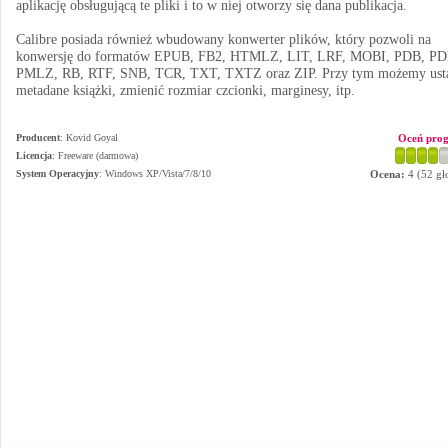
aplikację obsługującą te pliki i to w niej otworzy się dana publikacja.
Calibre posiada również wbudowany konwerter plików, który pozwoli na
konwersję do formatów EPUB, FB2, HTMLZ, LIT, LRF, MOBI, PDB, PD
PMLZ, RB, RTF, SNB, TCR, TXT, TXTZ oraz ZIP. Przy tym możemy usta
metadane książki, zmienić rozmiar czcionki, marginesy, itp.
Producent
:
Kovid Goyal
Oceń pro
Licencja
: Freeware (darmowa)
System Operacyjny
:
Windows XP/Vista/7/8/10
Ocena:
4
(
52
gł