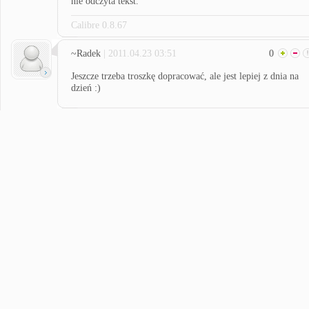
nie odczyta tekst.
Calibre 0.8.67
~Radek
| 2011.04.23 03:51
0
Jeszcze trzeba troszkę dopracować, ale jest lepiej z dnia na
dzień :)