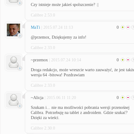
Czy istnieje może jakieś spolszczenie? :|
Calibre 2.53.0
MaTi
| 2015.07.24 11:13
0
@przemox, Dziękujemy za info!
Calibre 2.33.0
~przemox
| 2015.07.24 10:14
0
Droga redakcjo, może wreszcie warto zauważyć, że jest takż
wersja 64 -bitowa! Pozdrawiam
Calibre 2.33.0
~Alicja
| 2015.06.11 11:20
0
Szukam i... nie ma możliwości pobrania wersji przenośnej
Calibra. Potrzebuję na tablet z androidem. Gdzie szukać?
Dzięki za wieści.
Calibre 2.30.0