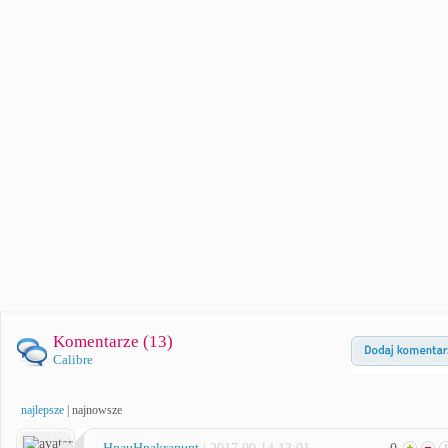
Komentarze (
13
)
Calibre
najlepsze
|
najnowsze