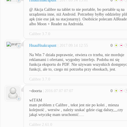
HnauHnakrapunt
| 2017.09.14 13:01
0
@ Akcja Calibre na tablet to nie portable, bo portable są na
urządzenia inne, niż Android. Potrzebny byłby oddzielny pli
apk (nie exe jak na stacjonarny). Osobiście polecam AlReade
albo Moon + Reader na Androida.
Calibre 3.7.0
HnauHnakrapunt
| 2017.09.14 12:55
0
Na Win 7 działa poprawnie, otwiera co trzeba, nie morduje
reklamami i ofertami, wygodny interfejs. Podoba mi się
funkcja eksportu do PDF. Nie używam wszystkich dostępny
funkcji, ale to, czego mi potrzeba przy ebookach, jest.
Calibre 3.7.0
~doorta
| 2016.07.07 07:07
0
wITAM
mam problem z Calibre , tekst jest nie po kolei , miesza
kolejność , wersów , należy szukać gdzie ciąg dalszy,,,,czy
jakąś wtyczkę mam uruchomić.....
Calibre 2.61.0