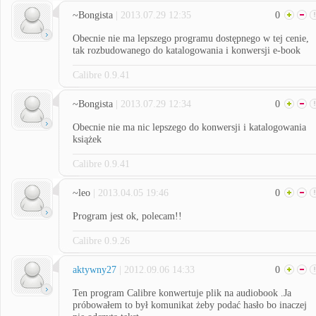
~Bongista
| 2013.07.29 12:35
0
Obecnie nie ma lepszego programu dostępnego w tej cenie,
tak rozbudowanego do katalogowania i konwersji e-book
Calibre 0.9.41
~Bongista
| 2013.07.29 12:34
0
Obecnie nie ma nic lepszego do konwersji i katalogowania
książek
Calibre 0.9.41
~leo
| 2013.04.05 19:46
0
Program jest ok, polecam!!
Calibre 0.9.26
aktywny27
| 2012.09.06 14:33
0
Ten program Calibre konwertuje plik na audiobook .Ja
próbowałem to był komunikat żeby podać hasło bo inaczej