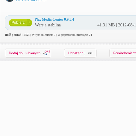
Plex Media Center 0.9.5.4
Wersja stabilna
41.31 MB | 2012-08-
Ilość pobrań: 1553
| W tym miesiącu: 0 | W poprzednim miesiącu: 24
0