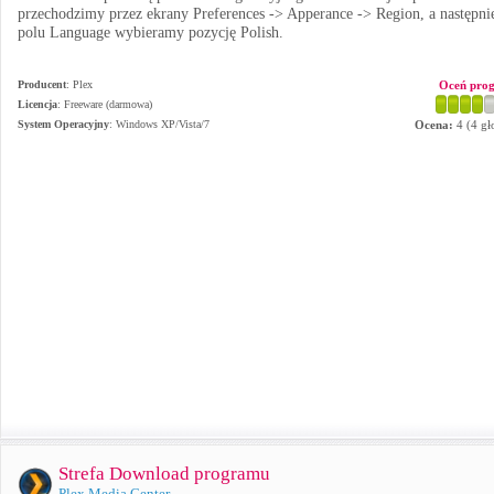
przechodzimy przez ekrany Preferences -> Apperance -> Region, a następni
polu Language wybieramy pozycję Polish.
Producent
:
Plex
Oceń pro
Licencja
: Freeware (darmowa)
System Operacyjny
:
Windows XP/Vista/7
Ocena:
4
(
4
gł
Strefa Download programu
Plex Media Center