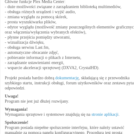
Główne funkcje Plex Media Center:
- duże możliwości związane z zarządzaniem biblioteką multimediów,
- obsługa różnych urządzeń i wyjść audio,
- zmiana wyglądu za pomocą skórek,
- prosta wyszukiwarka plików,
- edytor wyglądu (możliwość zmiany poszczególnych elementów graficznyc
oraz włączenia/wyłączenia wybranych efektów),
- płynne przejścia pomiędzy utworami,
- wizualizacja dźwięku,
- obsługa serwisu Last.fm,
- automatyczne obracanie zdjęć,
- pobieranie informacji o plikach z Internetu,
- zarządzanie ustawieniami energii,
- wsparcie akceleracji sprzętowej (DXVA2, CrystalHD).
Projekt posiada bardzo dobrą
dokumentację
, składającą się z przewodnika
szybkiego startu, instrukcji obsługi, forum użytkowników oraz zestawu pyta
odpowiedzi.
Uwaga!
Program nie jest już dłużej rozwijany.
Wymagania!
Wymagania sprzętowe i systemowe znajdują się na
stronie aplikacji
.
Spolszczenie!
Program posiada niepełne spolszczenie interfejsu, które należy ustawić
manualnie za pomocą panelu konfiguracyjnego. Procedura jest prosta: