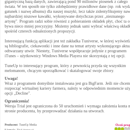
gigantyczną bazą danych, zawierającą pond 90 milionów piosenek z całego
świata. W ten sposób nie tylko zdobędziemy prawidłowe dane (np. rok wyda
gatunek i nazwę albumu) dla naszej muzyki, lecz także zidentyfikujemy naw
najbardziej niszowe kawałki, wykonywane dotychczas przez „nieznanego
artystę”. Program radzi sobie również z pobieraniem okładek płyt, choć ta o
bywa nieco mniej precyzyjny. Możemy jednak sami wybrać właściwą okład
spośród czterech odnalezionych propozycji.
Interesującą funkcją aplikacji jest też zakładka Tuniverse, w której wyświet
są bibliografie, ciekawostki i inne dane na temat artysty wykonującego aktu
odtwarzany utwór. Niestety, Tuniverse współpracuje jedynie z programem
iTunes – użytkownicy Windows Media Playera nie skorzystają z tej opcji.
TuneUp to interesujący program, który z pewnością przyda się wszystkim
melomanom, chcącym uporządkować i skatalogować swoje zbiory.
Uwaga!
Wraz z programem domyślnie instalowana jest gra BigFarm. Jeśli nie chce
rozpocząć wirtualnej kariery farmera, należy w odpowiednim momencie uż
opcji „Decline”.
Ograniczenia!
Wersja Trial jest ograniczona do 50 uruchomień i wymaga założenia konta 
stronie producenta, by przeprowadzać działania na utworach.
Producent
:
TuneUp Media
Oceń pro
Licencja
: Trial (testowa)