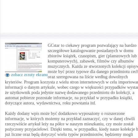
GCstar to ciekawy program pozwalający na bardzo
szczegółowe katalogowanie posiadanych w domu
zbiorów książek, czasopism, gier (planszowych lub
komputerowych), zabawek, filmów czy albumów
muzycznych. Każda ze stworzonych kolekcji opisy
może być przez typowe dla danego przedmiotu cec
zobacz zrzuty ekranu
oraz szeregowana na liście według dowolnych
kryteriów. Program korzysta z wielu stron internetowych w celu importowa
informacji o danym artykule, wobec czego w większości przypadków wystar
że użytkownik poda jedynie nazwę dodawanego przedmiotu do kolekcji, a
automat pobierze pozostałe informacje, na przykład w przypadku książki,
dotyczące autora, wydawnictwa, roku powstania itd.
Każdy dodany wpis może być dodatkowo wyposażony o rozszerzone
informacje, w których możemy na przykład zaznaczyć, czy w danej chwili
rzeczywiście artykuł leży na półce w naszym mieszkaniu, czy może został
pożyczony przyjacielowi. Dzięki temu, w przypadku, kiedy nasze kolekcje 
już liczne oraz będą dotyczyć wielu typów przedmiotów, będziemy mogli