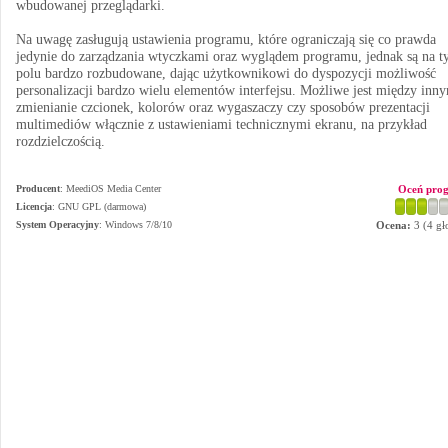
wbudowanej przeglądarki.
Na uwagę zasługują ustawienia programu, które ograniczają się co prawda
jedynie do zarządzania wtyczkami oraz wyglądem programu, jednak są na 
polu bardzo rozbudowane, dając użytkownikowi do dyspozycji możliwość
personalizacji bardzo wielu elementów interfejsu. Możliwe jest między inn
zmienianie czcionek, kolorów oraz wygaszaczy czy sposobów prezentacji
multimediów włącznie z ustawieniami technicznymi ekranu, na przykład
rozdzielczością.
Producent
:
MeediOS Media Center
Oceń pro
Licencja
: GNU GPL (darmowa)
System Operacyjny
:
Windows 7/8/10
Ocena:
3
(
4
gł