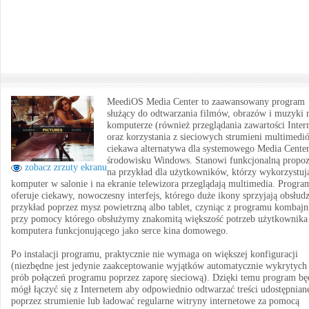
MeediOS Media Center to zaawansowany program
służący do odtwarzania filmów, obrazów i muzyki 
komputerze (również przeglądania zawartości Inter
oraz korzystania z sieciowych strumieni multimedi
ciekawa alternatywa dla systemowego Media Cente
środowisku Windows. Stanowi funkcjonalną propoz
zobacz zrzuty ekranu
na przykład dla użytkowników, którzy wykorzystuj
komputer w salonie i na ekranie telewizora przeglądają multimedia. Progra
oferuje ciekawy, nowoczesny interfejs, którego duże ikony sprzyjają obsłud
przykład poprzez mysz powietrzną albo tablet, czyniąc z programu kombajn
przy pomocy którego obsłużymy znakomitą większość potrzeb użytkownika
komputera funkcjonującego jako serce kina domowego.
Po instalacji programu, praktycznie nie wymaga on większej konfiguracji
(niezbędne jest jedynie zaakceptowanie wyjątków automatycznie wykrytych
prób połączeń programu poprzez zaporę sieciową). Dzięki temu program bę
mógł łączyć się z Internetem aby odpowiednio odtwarzać treści udostępnian
poprzez strumienie lub ładować regularne witryny internetowe za pomocą