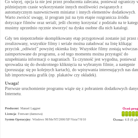
Co więcej, opcja ta nie jest przez producenta zalecana, ponieważ ograniczy 
późniejszym czasie wykorzystanie innych możliwości związanych z
automatycznym nazewnictwem miniatur i innych elementów dodatkowych.
Warto zwrócić uwagę, iż program już na tym etapie rozgranicza źródła
dotyczące filmów oraz seriali; jeśli chcemy korzystać z podziału na te katego
musimy uprzednio ręcznie stworzyć na dysku osobne dla nich katalogi.
Gdy ten niepotrzebnie skomplikowany etap przygotowań zostanie już przez 
zrealizowany, wszystkie filmy i seriale można załadować na listę klikając
przycisk „odśwież” powyżej okienka listy. Wszystkie filmy zostają wówczas
zaimportowane do programu, a od tego momentu można przystąpić do
uzupełniania informacji o nagraniach. Ta czynność jest wygodna, ponieważ
sprowadza się do dwukrotnego kliknięcia na wybranym filmie, a następnie
(poruszając się po kolejnych kartach), do wpisywania interesujących nas da
lub importowania grafik (np. plakatów czy okładek).
Uwaga!
Pierwsze uruchomienie programu wiąże się z pobraniem dodatkowych dany
Internetu.
Producent
:
Manuel Laggner
Oceń pro
Licencja
: Freeware (darmowa)
System Operacyjny
:
Windows 98/Me/NT/2000/XP/Vista/7/8/10
Ocena:
4.8
(
6
gł