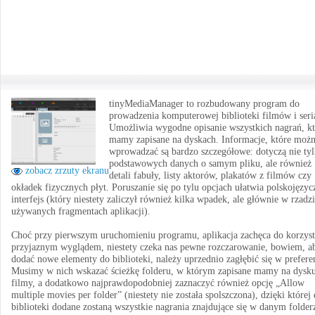
tinyMediaManager to rozbudowany program do
prowadzenia komputerowej biblioteki filmów i seria
Umożliwia wygodne opisanie wszystkich nagrań, kt
mamy zapisane na dyskach. Informacje, które moż
wprowadzać są bardzo szczegółowe: dotyczą nie ty
podstawowych danych o samym pliku, ale również
zobacz zrzuty ekranu
detali fabuły, listy aktorów, plakatów z filmów czy
okładek fizycznych płyt. Poruszanie się po tylu opcjach ułatwia polskojęzyc
interfejs (który niestety zaliczył również kilka wpadek, ale głównie w rzadzi
używanych fragmentach aplikacji).
Choć przy pierwszym uruchomieniu programu, aplikacja zachęca do korzyst
przyjaznym wyglądem, niestety czeka nas pewne rozczarowanie, bowiem, a
dodać nowe elementy do biblioteki, należy uprzednio zagłębić się w prefere
Musimy w nich wskazać ścieżkę folderu, w którym zapisane mamy na dysk
filmy, a dodatkowo najprawdopodobniej zaznaczyć również opcję „Allow
multiple movies per folder” (niestety nie została spolszczona), dzięki której
biblioteki dodane zostaną wszystkie nagrania znajdujące się w danym folder