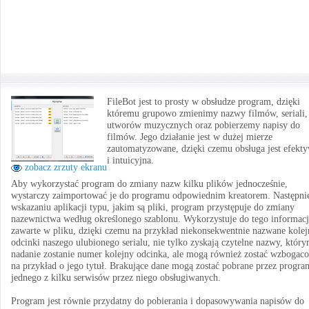
FileBot jest to prosty w obsłudze program, dzięki
któremu grupowo zmienimy nazwy filmów, seriali,
utworów muzycznych oraz pobierzemy napisy do
filmów. Jego działanie jest w dużej mierze
zautomatyzowane, dzięki czemu obsługa jest efekt
i intuicyjna.
zobacz zrzuty ekranu
Aby wykorzystać program do zmiany nazw kilku plików jednocześnie,
wystarczy zaimportować je do programu odpowiednim kreatorem. Następni
wskazaniu aplikacji typu, jakim są pliki, program przystępuje do zmiany
nazewnictwa według określonego szablonu. Wykorzystuje do tego informacj
zawarte w pliku, dzięki czemu na przykład niekonsekwentnie nazwane kolej
odcinki naszego ulubionego serialu, nie tylko zyskają czytelne nazwy, któr
nadanie zostanie numer kolejny odcinka, ale mogą również zostać wzbogac
na przykład o jego tytuł. Brakujące dane mogą zostać pobrane przez progra
jednego z kilku serwisów przez niego obsługiwanych.
Program jest równie przydatny do pobierania i dopasowywania napisów do