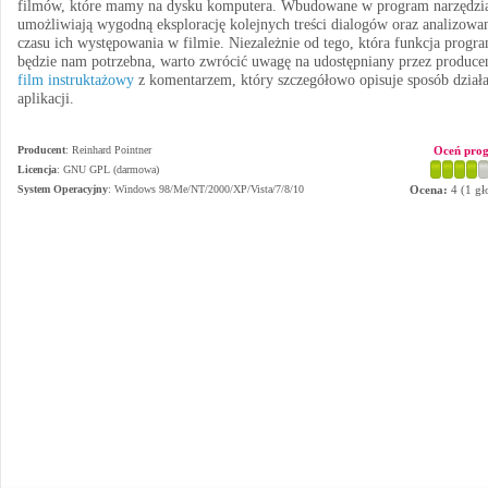
filmów, które mamy na dysku komputera. Wbudowane w program narzędzi
umożliwiają wygodną eksplorację kolejnych treści dialogów oraz analizowa
czasu ich występowania w filmie. Niezależnie od tego, która funkcja progr
będzie nam potrzebna, warto zwrócić uwagę na udostępniany przez produce
film instruktażowy
z komentarzem, który szczegółowo opisuje sposób działa
aplikacji.
Producent
:
Reinhard Pointner
Oceń pro
Licencja
: GNU GPL (darmowa)
System Operacyjny
:
Windows 98/Me/NT/2000/XP/Vista/7/8/10
Ocena:
4
(
1
gł