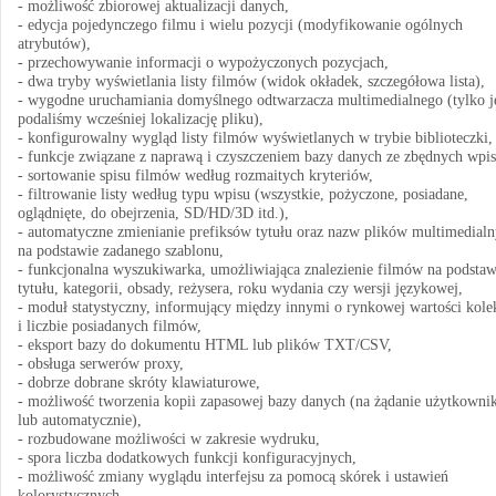
- możliwość zbiorowej aktualizacji danych,
- edycja pojedynczego filmu i wielu pozycji (modyfikowanie ogólnych
atrybutów),
- przechowywanie informacji o wypożyczonych pozycjach,
- dwa tryby wyświetlania listy filmów (widok okładek, szczegółowa lista),
- wygodne uruchamiania domyślnego odtwarzacza multimedialnego (tylko je
podaliśmy wcześniej lokalizację pliku),
- konfigurowalny wygląd listy filmów wyświetlanych w trybie biblioteczki,
- funkcje związane z naprawą i czyszczeniem bazy danych ze zbędnych wpi
- sortowanie spisu filmów według rozmaitych kryteriów,
- filtrowanie listy według typu wpisu (wszystkie, pożyczone, posiadane,
oglądnięte, do obejrzenia, SD/HD/3D itd.),
- automatyczne zmienianie prefiksów tytułu oraz nazw plików multimedial
na podstawie zadanego szablonu,
- funkcjonalna wyszukiwarka, umożliwiająca znalezienie filmów na podstaw
tytułu, kategorii, obsady, reżysera, roku wydania czy wersji językowej,
- moduł statystyczny, informujący między innymi o rynkowej wartości kole
i liczbie posiadanych filmów,
- eksport bazy do dokumentu HTML lub plików TXT/CSV,
- obsługa serwerów proxy,
- dobrze dobrane skróty klawiaturowe,
- możliwość tworzenia kopii zapasowej bazy danych (na żądanie użytkowni
lub automatycznie),
- rozbudowane możliwości w zakresie wydruku,
- spora liczba dodatkowych funkcji konfiguracyjnych,
- możliwość zmiany wyglądu interfejsu za pomocą skórek i ustawień
kolorystycznych.