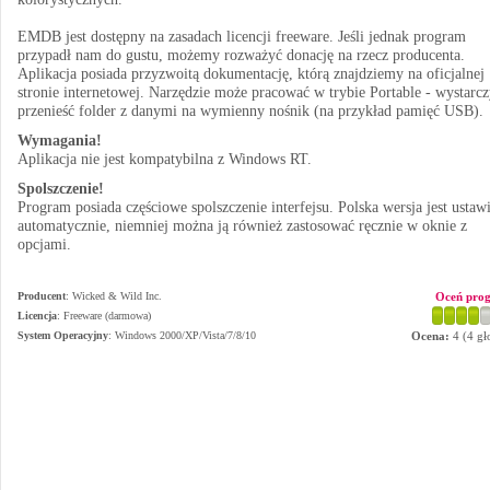
EMDB jest dostępny na zasadach licencji freeware. Jeśli jednak program
przypadł nam do gustu, możemy rozważyć donację na rzecz producenta.
Aplikacja posiada przyzwoitą dokumentację, którą znajdziemy na oficjalnej
stronie internetowej. Narzędzie może pracować w trybie Portable - wystarc
przenieść folder z danymi na wymienny nośnik (na przykład pamięć USB).
Wymagania!
Aplikacja nie jest kompatybilna z Windows RT.
Spolszczenie!
Program posiada częściowe spolszczenie interfejsu. Polska wersja jest ustaw
automatycznie, niemniej można ją również zastosować ręcznie w oknie z
opcjami.
Producent
:
Wicked & Wild Inc.
Oceń pro
Licencja
: Freeware (darmowa)
System Operacyjny
:
Windows 2000/XP/Vista/7/8/10
Ocena:
4
(
4
gł