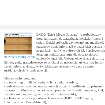
EMDB (Eric's Movie Database) to rozbudowany
program służący do zarządzania kolekcją filmów i
seriali. Dzięki aplikacji, użytkownik ma możliwość
przechowywania informacji o wszystkich posiadan
nagraniach - zarówno cyfrowych jak i analogowych
Program posiada przyjazny dla początkujących
zobacz zrzuty ekranu
odbiorców interfejs. Główne okno składa się z listy
filmów, paska narzędziowego ze skrótami do najczęściej używanych funkcji 
panelu informacyjnego, wyświetlającego szczegółowe dane na temat
znajdujących się w bazie pozycji.
Główne cechy programu:
- masowy import plików zapisanych na dysku twardym,
- rozbudowany panel dodawania nowych pozycji - możliwość uzupełnienia
informacji o filmie oraz dodatkowych parametrów (nośnik, proporcje, kod,
rozdzielczość, region, system, ścieżka dźwiękowa itd.),
- pobieranie danych z popularnych serwisów (IMDB, DVDEmpire,
FreeCovers.net, MovieMeter.nl),