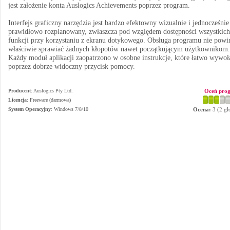
jest założenie konta Auslogics Achievements poprzez program.
Interfejs graficzny narzędzia jest bardzo efektowny wizualnie i jednocześnie
prawidłowo rozplanowany, zwłaszcza pod względem dostępności wszystkich
funkcji przy korzystaniu z ekranu dotykowego. Obsługa programu nie powi
właściwie sprawiać żadnych kłopotów nawet początkującym użytkownikom.
Każdy moduł aplikacji zaopatrzono w osobne instrukcje, które łatwo wywoł
poprzez dobrze widoczny przycisk pomocy.
Producent
:
Auslogics Pty Ltd.
Oceń pro
Licencja
: Freeware (darmowa)
System Operacyjny
:
Windows 7/8/10
Ocena:
3
(
2
gł