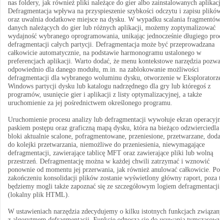
nas foldery, jak również pliki należące do gier albo zainstalowanych aplikacj
Defragmentacja wpływa na przyspieszenie szybkości odczytu i zapisu plikó
oraz uwalnia dodatkowe miejsce na dysku. W wypadku scalania fragmentó
danych należących do gier lub różnych aplikacji, możemy zoptymalizować
wydajność wybranego oprogramowania, unikając jednocześnie długiego pro
defragmentacji całych partycji. Defragmentacja może być przeprowadzana
całkowicie automatycznie, na podstawie harmonogramu ustalonego w
preferencjach aplikacji. Warto dodać, że menu kontekstowe narzędzia pozwa
odpowiednio dla danego modułu, m.in. na zablokowanie możliwości
defragmentacji dla wybranego woluminu dysku, otworzenie w Eksploratorz
Windows partycji dysku lub katalogu nadrzędnego dla gry lub któregoś z
programów, usunięcie gier i aplikacji z listy optymalizacyjnej, a także
uruchomienie za jej pośrednictwem określonego programu.
Uruchomienie procesu analizy lub defragmentacji wywołuje ekran operacyj
paskiem postępu oraz graficzną mapą dysku, która na bieżąco odzwierciedla
bloki aktualnie scalone, pofragmentowane, przeniesione, przetwarzane, dod
do kolejki przetwarzania, niemożliwe do przeniesienia, niewymagające
defragmentacji, zawierające tablicę MFT oraz zawierające pliki lub wolną
przestrzeń. Defragmentację można w każdej chwili zatrzymać i wznowić
ponownie od momentu jej przerwania, jak również anulować całkowicie. Po
zakończeniu konsolidacji plików zostanie wyświetlony główny raport, poza
będziemy mogli także zapoznać się ze szczegółowym logiem defragmentacji
(lokalny plik HTML).
W ustawieniach narzędzia zdecydujemy o kilku istotnych funkcjach związa
z algorytmem defragmentacji. Funkcje odnoszą się do usuwania tymczasow