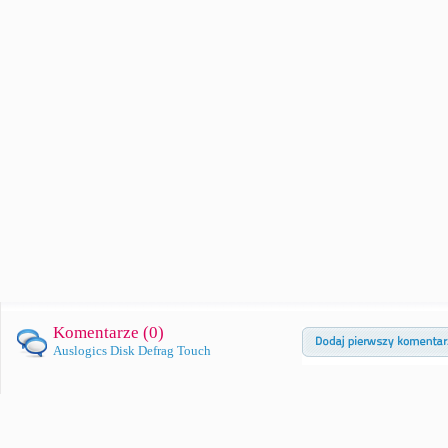
Komentarze (
0
)
Auslogics Disk Defrag Touch