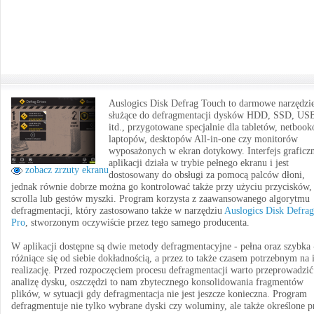
Auslogics Disk Defrag Touch to darmowe narzędzi
służące do defragmentacji dysków HDD, SSD, US
itd., przygotowane specjalnie dla tabletów, netbook
laptopów, desktopów All-in-one czy monitorów
wyposażonych w ekran dotykowy. Interfejs graficz
aplikacji działa w trybie pełnego ekranu i jest
zobacz zrzuty ekranu
dostosowany do obsługi za pomocą palców dłoni,
jednak równie dobrze można go kontrolować także przy użyciu przycisków,
scrolla lub gestów myszki. Program korzysta z zaawansowanego algorytmu
defragmentacji, który zastosowano także w narzędziu
Auslogics Disk Defrag
Pro
, stworzonym oczywiście przez tego samego producenta.
W aplikacji dostępne są dwie metody defragmentacyjne - pełna oraz szybka 
różniące się od siebie dokładnością, a przez to także czasem potrzebnym na 
realizację. Przed rozpoczęciem procesu defragmentacji warto przeprowadzić
analizę dysku, oszczędzi to nam zbytecznego konsolidowania fragmentów
plików, w sytuacji gdy defragmentacja nie jest jeszcze konieczna. Program
defragmentuje nie tylko wybrane dyski czy woluminy, ale także określone p