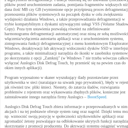
plików przed uruchomieniem zadania, pomijania fragmentów większych niż
dana ilość MB czy GB (wymienione opcje przyśpieszą proces defragmentacji
przenoszenia plików systemowych na początek dysku w celu zwiększenia
wydajności działania Windows, a także przeprowadzania defragmentacji w
trybie kompatybilnym z dyskami używającymi usługi VSS (Volume Shado
Copy). Poza tym ustawienia pozwalają również na zdefiniowanie
harmonogramu defragmentacji automatycznej oraz niosą ze sobą możliwośc
włączenia/wyłączenia autostartu aplikacji wraz z uruchomieniem systemu,
zintegrowania funkcji defragmentacyjnej z menu kontekstowym Eksplorator
Windows, dezaktywacji lub aktywacji widoczności dysków SSD w interfejsi
programu, a także minimalizacji narzędzia do ikonki w zasobniku systemo
po skorzystaniu z opcji „Zamknij” (w Windows 7 nie trzeba wówczas całko
wyłączać Auslogics Disk Defrag Touch, by przenieść się na pewien czas do
okien innych aplikacji).
Program wyposażono w skaner wyszukujący ślady pozostawiane przez
użytkownika w sieci (narażające na szwank jego prywatność), błędy w rejest
jak również tzw. pliki śmieci. Niestety, do zatarcia śladów, rozwiązania
problemów z rejestrem oraz wykasowania zbędnych plików, konieczne jest
zainstalowanie innego narzędzia firmy Auslogics –
BoostSpeed
.
Auslogics Disk Defrag Touch zbiera informacje o przeprowadzanych w nim
akcjach i na tej podstawie oferuje system rang oraz nagród. Dzięki temu mo
np. wzmocnić swoją pozycję w społeczności użytkowników aplikacji oraz
zgromadzić żetony pozwalające na odblokowanie ukrytych funkcji narzędzia
skorzystanie z promocji producenta. Do aktywacji systemu osiągnięć wyma