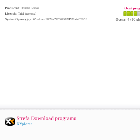
Producent
:
Donald Lessau
Oceń pro
Licencja
: Trial (testowa)
System Operacyjny
:
Windows 98/Me/NT/2000/XP/Vista/7/8/10
Ocena:
4
(
10
gł
Strefa Download programu
XYplorer