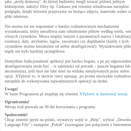
jako „strefę domową”, do której będziemy mogli wracać później jednym
kliknięciem, nałożyć filtry itp. Ciekawe jest również wbudowane narzędzie
podglądu, dzięki któremu przejrzymy na bieżąco zdjęcia, materiały wideo c
pliki tekstowe.
Nie można też nie wspomnieć o bardzo rozbudowanym mechanizmie
wyszukiwania, który umożliwia nam odnalezienie plików według wielu, wie
różnych czynników. Mowa między innymi o parametrach nazwy i lokalizacj
rozmiaru, daty, atrybutów, tagów, zawartości czy duplikatów (każdy z tych
czynników można niezależnie od siebie skonfigurować). Wyszukiwanie pli
nigdy nie było bardziej szczegółowe.
Domyślnie funkcjonalność aplikacji jest bardzo bogata, a po jej odpowiedn
skonfigurowania może być – w zależności od potrzeb – jeszcze bogatsza lub
skromniejsza, jeśli ktoś nie lubi mieć na widoku nieużywanych przez siebie
opcji. XYplorer to, w skrócie rzecz ujmując, po prostu niezwykle rozbudow
narzędzie do wykonywania najważniejszych operacji na dysku.
Uwaga!
W bazie Programosy.pl znajduję się również
XYplorer w darmowej wersji
.
Ograniczenia!
Wersja trial pozwala na 30 dni korzystania z programu.
Spolszczenie!
Chcąc zmienić język na polski, wystarczy wejść w „Help”, wybrać „Downlo
Language File” i następnie „Polish” (wymagane jest połączenie z Internetem