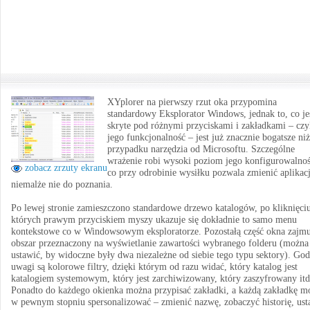
XYplorer na pierwszy rzut oka przypomina
standardowy Eksplorator Windows, jednak to, co je
skryte pod różnymi przyciskami i zakładkami – czy
jego funkcjonalność – jest już znacznie bogatsze ni
przypadku narzędzia od Microsoftu. Szczególne
wrażenie robi wysoki poziom jego konfigurowalnoś
zobacz zrzuty ekranu
co przy odrobinie wysiłku pozwala zmienić aplikac
niemalże nie do poznania.
Po lewej stronie zamieszczono standardowe drzewo katalogów, po kliknięci
których prawym przyciskiem myszy ukazuje się dokładnie to samo menu
kontekstowe co w Windowsowym eksploratorze. Pozostałą część okna zajmu
obszar przeznaczony na wyświetlanie zawartości wybranego folderu (można
ustawić, by widoczne były dwa niezależne od siebie tego typu sektory). Go
uwagi są kolorowe filtry, dzięki którym od razu widać, który katalog jest
katalogiem systemowym, który jest zarchiwizowany, który zaszyfrowany itd
Ponadto do każdego okienka można przypisać zakładki, a każdą zakładkę m
w pewnym stopniu spersonalizować – zmienić nazwę, zobaczyć historię, ust