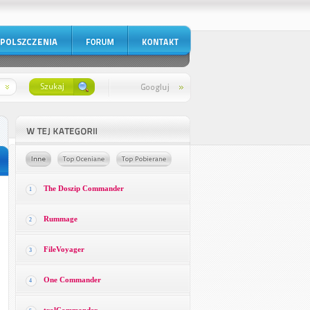
The Doszip Commander
1
Rummage
2
FileVoyager
3
One Commander
4