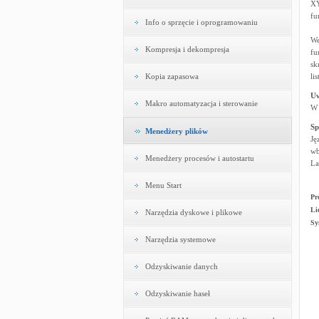
XY
fu
Info o sprzęcie i oprogramowaniu
We
Kompresja i dekompresja
fu
sk
Kopia zapasowa
li
U
Makro automatyzacja i sterowanie
W 
Sp
Menedżery plików
Ję
wb
Menedżery procesów i autostartu
La
Menu Start
Pr
Li
Narzędzia dyskowe i plikowe
Sy
Narzędzia systemowe
Odzyskiwanie danych
Odzyskiwanie haseł