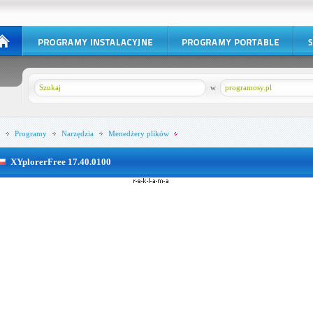
w
programosy.pl
Programy
Narzędzia
Menedżery plików
XYplorerFree 17.40.0100