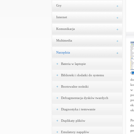
Gry
Internet
Komunikacja
Multimedia
Narzędzia
Bateria w laptopie
Biblioteki i dodatki do systemu
do
ko
Bootowalne nośniki
w 
po
Defragmentacja dysków twardych
po
ek
Diagnostyka i testowanie
ok
Pr
Duplikaty plików
do
pr
Emulatory napędów