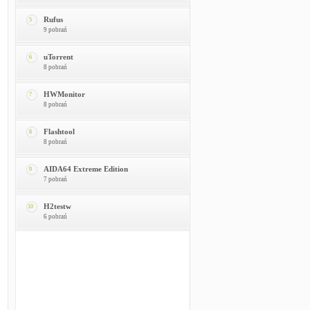
Rufus
5
9 pobrań
uTorrent
6
8 pobrań
HWMonitor
7
8 pobrań
Flashtool
8
8 pobrań
AIDA64 Extreme Edition
9
7 pobrań
H2testw
10
6 pobrań