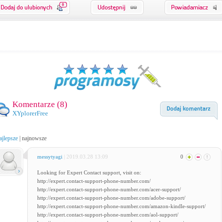
0
Komentarze (
8
)
XYplorerFree
ajlepsze
|
najnowsze
messytyagi
| 2019.03.28 13:09
0
Looking for Expert Contact support, visit on:
http://expert.contact-support-phone-number.com/
http://expert.contact-support-phone-number.com/acer-support/
http://expert.contact-support-phone-number.com/adobe-support/
http://expert.contact-support-phone-number.com/amazon-kindle-support/
http://expert.contact-support-phone-number.com/aol-support/