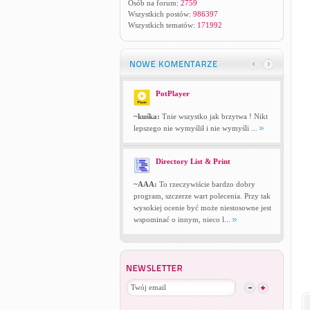
Osób na forum:
2759
Wszystkich postów:
986397
Wszystkich tematów:
171992
PotPlayer
~kuśka:
Tnie wszystko jak brzytwa ! Nikt
lepszego nie wymyślił i nie wymyśli ...
Directory List & Print
~AAA:
To rzeczywiście bardzo dobry
program, szczerze wart polecenia. Przy tak
wysokiej ocenie być może niestosowne jest
wspominać o innym, nieco l...