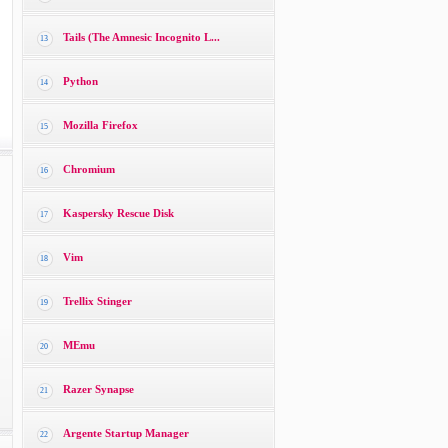
Tails (The Amnesic Incognito L...
13
Python
14
Mozilla Firefox
15
Chromium
16
Kaspersky Rescue Disk
17
Vim
18
Trellix Stinger
19
MEmu
20
Razer Synapse
21
Argente Startup Manager
22