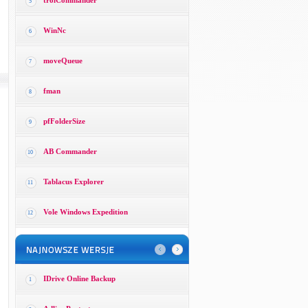
trolCommander
5
WinNc
6
moveQueue
7
fman
8
pfFolderSize
9
AB Commander
10
Tablacus Explorer
11
Vole Windows Expedition
12
IDrive Online Backup
1