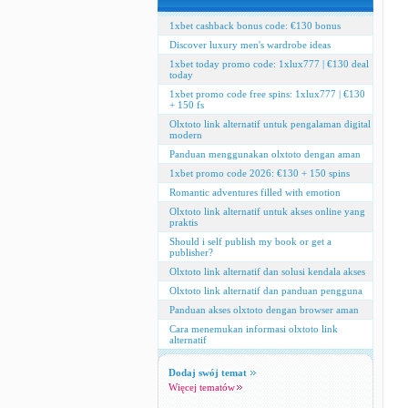
1xbet cashback bonus code: €130 bonus
Discover luxury men's wardrobe ideas
1xbet today promo code: 1xlux777 | €130 deal
today
1xbet promo code free spins: 1xlux777 | €130
+ 150 fs
Olxtoto link alternatif untuk pengalaman digital
modern
Panduan menggunakan olxtoto dengan aman
1xbet promo code 2026: €130 + 150 spins
Romantic adventures filled with emotion
Olxtoto link alternatif untuk akses online yang
praktis
Should i self publish my book or get a
publisher?
Olxtoto link alternatif dan solusi kendala akses
Olxtoto link alternatif dan panduan pengguna
Panduan akses olxtoto dengan browser aman
Cara menemukan informasi olxtoto link
alternatif
Dodaj swój temat
Więcej tematów