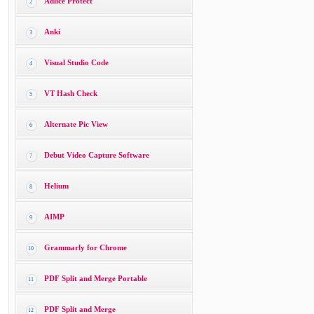
Adlice Protect
2
Anki
3
Visual Studio Code
4
VT Hash Check
5
Alternate Pic View
6
Debut Video Capture Software
7
Helium
8
AIMP
9
Grammarly for Chrome
10
PDF Split and Merge Portable
11
PDF Split and Merge
12