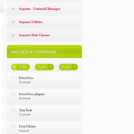
Argente - Uninstall Manager
23
Argente Utilities
24
Argente Disk Cleaner
25
IrfanView
1
38 pobrań
IrfanView plugins
2
38 pobrań
TinyTask
3
15 pobrań
EasyClicker
4
9 pobrań