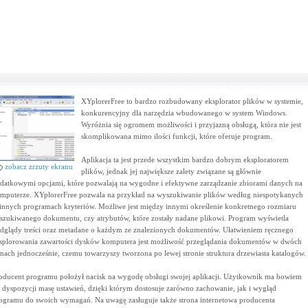
XYplorerFree to bardzo rozbudowany eksplorator plików w systemie,
konkurencyjny dla narzędzia wbudowanego w system Windows.
Wyróżnia się ogromem możliwości i przyjazną obsługą, która nie jest
skomplikowana mimo ilości funkcji, które oferuje program.
Aplikacja ta jest przede wszystkim bardzo dobrym eksploratorem
zobacz zrzuty ekranu
plików, jednak jej największe zalety związane są głównie
datkowymi opcjami, które pozwalają na wygodne i efektywne zarządzanie zbiorami danych na
mputerze. XYplorerFree pozwala na przykład na wyszukiwanie plików według niespotykanych
innych programach kryteriów. Możliwe jest między innymi określenie konkretnego rozmiaru
szukiwanego dokumentu, czy atrybutów, które zostały nadane plikowi. Program wyświetla
dglądy treści oraz metadane o każdym ze znalezionych dokumentów. Ułatwieniem ręcznego
splorowania zawartości dysków komputera jest możliwość przeglądania dokumentów w dwóch
nach jednocześnie, czemu towarzyszy tworzona po lewej stronie struktura drzewiasta katalogów.
oducent programu położył nacisk na wygodę obsługi swojej aplikacji. Użytkownik ma bowiem
 dyspozycji masę ustawień, dzięki którym dostosuje zarówno zachowanie, jak i wygląd
ogramu do swoich wymagań. Na uwagę zasługuje także strona internetowa producenta