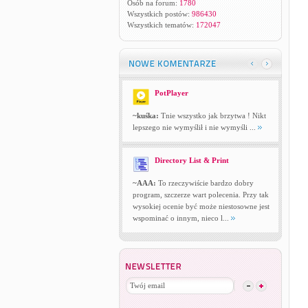
Osób na forum:
1780
Wszystkich postów:
986430
Wszystkich tematów:
172047
PotPlayer
~kuśka:
Tnie wszystko jak brzytwa ! Nikt
lepszego nie wymyślił i nie wymyśli ...
Directory List & Print
~AAA:
To rzeczywiście bardzo dobry
program, szczerze wart polecenia. Przy tak
wysokiej ocenie być może niestosowne jest
wspominać o innym, nieco l...