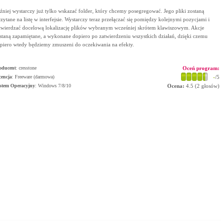
źniej wystarczy już tylko wskazać folder, który chcemy posegregować. Jego pliki zostaną
zytane na listę w interfejsie. Wystarczy teraz przełączać się pomiędzy kolejnymi pozycjami i
twierdzać docelową lokalizację plików wybranym wcześniej skrótem klawiszowym. Akcje
staną zapamiętane, a wykonane dopiero po zatwierdzeniu wszystkich działań, dzięki czemu
piero wtedy będziemy zmuszeni do oczekiwania na efekty.
oducent
:
cresstone
Oceń program:
cencja
: Freeware (darmowa)
-
/5
stem Operacyjny
:
Windows 7/8/10
Ocena:
4.5
(
2
głosów)