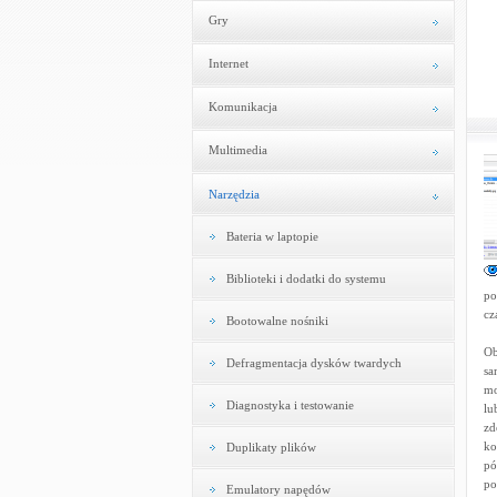
Gry
Internet
Komunikacja
Multimedia
Narzędzia
Bateria w laptopie
Biblioteki i dodatki do systemu
po
cz
Bootowalne nośniki
Ob
Defragmentacja dysków twardych
sa
mo
Diagnostyka i testowanie
lu
zd
ko
Duplikaty plików
pó
po
Emulatory napędów