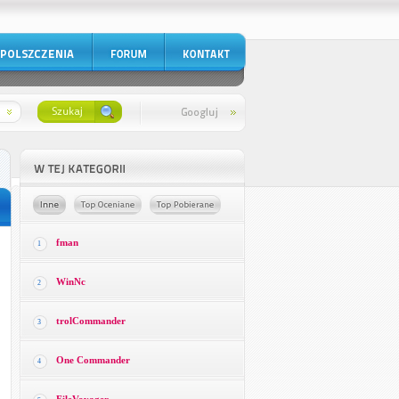
fman
1
WinNc
2
trolCommander
3
One Commander
4