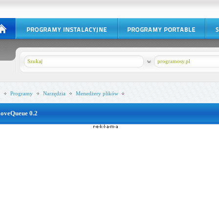
w
programosy.pl
Programy
Narzędzia
Menedżery plików
oveQueue 0.2