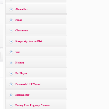
Ahnenblatt
13
Nmap
14
Chromium
15
Kaspersky Rescue Disk
16
Vim
17
Helium
18
PotPlayer
19
Passmark OSFMount
20
MailWasher
21
Eusing Free Registry Cleaner
22