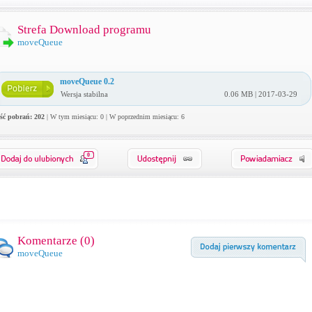
Strefa Download programu
moveQueue
moveQueue 0.2
Wersja stabilna
0.06 MB | 2017-03-29
ość pobrań: 202
| W tym miesiącu: 0 | W poprzednim miesiącu: 6
0
Komentarze (
0
)
moveQueue