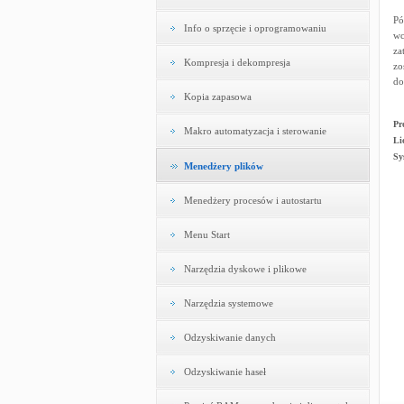
Pó
Info o sprzęcie i oprogramowaniu
wc
za
Kompresja i dekompresja
zo
do
Kopia zapasowa
Pr
Makro automatyzacja i sterowanie
Li
Sy
Menedżery plików
Menedżery procesów i autostartu
Menu Start
Narzędzia dyskowe i plikowe
Narzędzia systemowe
Odzyskiwanie danych
Odzyskiwanie haseł