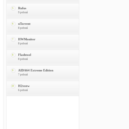
Rufus
5
9 pobrań
uTorrent
6
8 pobrań
HWMonitor
7
8 pobrań
Flashtool
8
8 pobrań
AIDA64 Extreme Edition
9
7 pobrań
H2testw
10
6 pobrań