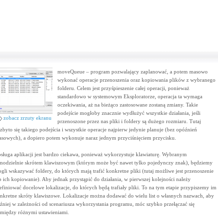
moveQueue – program pozwalający zaplanować, a potem masowo
wykonać operacje przenoszenia oraz kopiowania plików z wybranego
folderu. Celem jest przyśpieszenie całej operacji, ponieważ
standardowo w systemowym Eksploratorze, operacja ta wymaga
oczekiwania, aż na bieżąco zastosowane zostaną zmiany. Takie
podejście mogłoby znacznie wydłużyć wszystkie działania, jeśli
zobacz zrzuty ekranu
przenoszone przez nas pliki i foldery są dużego rozmiaru. Tutaj
zbyto się takiego podejścia i wszystkie operacje najpierw jedynie planuje (bez opóźnień
asowych), a dopiero potem wykonuje naraz jednym przyciśnięciem przycisku.
sługa aplikacji jest bardzo ciekawa, ponieważ wykorzystuje klawiaturę. Wybranym
modzielnie skrótem klawiszowym (którym może być nawet tylko pojedynczy znak), będziemy
gli wskazywać foldery, do których mają trafić konkretne pliki (tutaj możliwe jest przenoszenie
b ich kopiowanie). Aby jednak przystąpić do działania, w pierwszej kolejności należy
efiniować docelowe lokalizacje, do których będą trafiały pliki. To na tym etapie przypiszemy im
nkretne skróty klawiszowe. Lokalizacje można dodawać do wielu list o własnych nazwach, aby
źniej w zależności od scenariusza wykorzystania programu, móc szybko przełączać się
między różnymi ustawieniami.