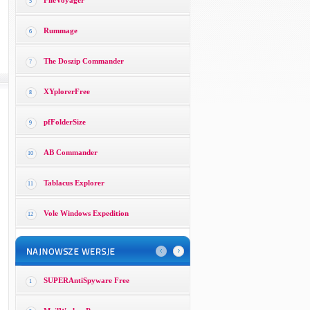
FileVoyager
5
Rummage
6
The Doszip Commander
7
XYplorerFree
8
pfFolderSize
9
AB Commander
10
Tablacus Explorer
11
Vole Windows Expedition
12
SUPERAntiSpyware Free
1