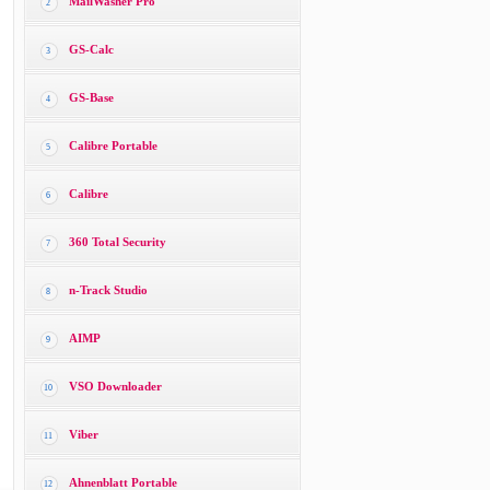
MailWasher Pro
2
GS-Calc
3
GS-Base
4
Calibre Portable
5
Calibre
6
360 Total Security
7
n-Track Studio
8
AIMP
9
VSO Downloader
10
Viber
11
Ahnenblatt Portable
12