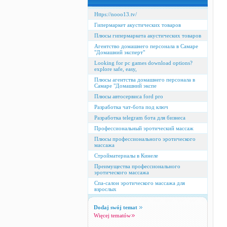
Https://nooo13.tv/
Гипермаркет акустических товаров
Плюсы гипермаркета акустических товаров
Агентство домашнего персонала в Самаре
"Домашний эксперт"
Looking for pc games download options?
explore safe, easy,
Плюсы агентства домашнего персонала в
Самаре "Домашний экспе
Плюсы автосервиса ford pro
Разработка чат-бота под ключ
Разработка telegram бота для бизнеса
Профессиональный эротический массаж
Плюсы профессионального эротического
массажа
Стройматериалы в Кинеле
Преимущества профессионального
эротического массажа
Спа-салон эротического массажа для
взрослых
Dodaj swój temat
Więcej tematów