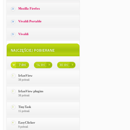
Mozilla Firefox
23
Vivaldi Portable
24
Vivaldi
25
IrfanView
1
38 pobrań
IrfanView plugins
2
38 pobrań
TinyTask
3
15 pobrań
EasyClicker
4
9 pobrań