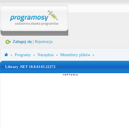
Zaloguj się
|
Rejestracja
Programy
Narzędzia
Menedżery plików
Library .NET 18.8.6145.32272