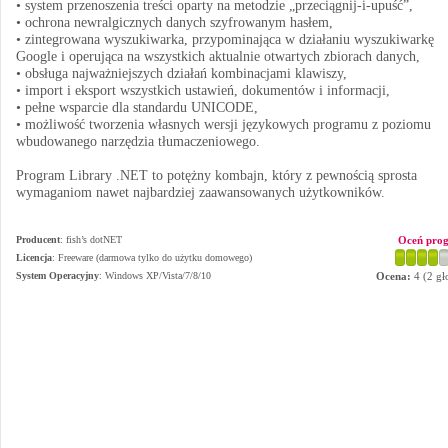
• system przenoszenia treści oparty na metodzie „przeciągnij-i-upuść”,
• ochrona newralgicznych danych szyfrowanym hasłem,
• zintegrowana wyszukiwarka, przypominająca w działaniu wyszukiwarkę
Google i operująca na wszystkich aktualnie otwartych zbiorach danych,
• obsługa najważniejszych działań kombinacjami klawiszy,
• import i eksport wszystkich ustawień, dokumentów i informacji,
• pełne wsparcie dla standardu UNICODE,
• możliwość tworzenia własnych wersji językowych programu z poziomu
wbudowanego narzędzia tłumaczeniowego.
Program Library .NET to potężny kombajn, który z pewnością sprosta
wymaganiom nawet najbardziej zaawansowanych użytkowników.
Producent
:
fish’s dotNET
Oceń pro
Licencja
: Freeware (darmowa tylko do użytku domowego)
System Operacyjny
:
Windows XP/Vista/7/8/10
Ocena:
4
(
2
gł