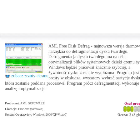
AML Free Disk Defrag - najnowsza wersja darmo
narzędzia do defragmentacji dysku twardego.
Defragmentacja dysku twardego ma na celu
optymalizacji plików systemowych dzięki czemu s
Windows będzie pracował znacznie szybciej, a
żywotność dysku zostanie wydłużona. Program jest
zobacz zrzuty ekranu
prosty w obsłudze, wystarczy wybrać partycje dysk
która zostanie poddana procesowi. Program prócz defragmentacji wykonuje
analizę i optymalizacje.
Producent
:
AML SOFTWARE
Oceń pro
Licencja
: Freeware (darmowa)
System Operacyjny
:
Windows 2000/XP/Vista/7
Ocena:
3
(
8
gł