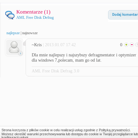
Komentarze (
1
)
AML Free Disk Defrag
najlepsze
|
najnowsze
~Kris
| 2013.01.07 17:42
0
Dla mnie najlepszy i najszybszy defragmentator i optymizer
dla windows 7,polecam, mam go od lat.
AML Free Disk Defrag 3.0
Strona korzysta z plików cookie w celu realizacji usług zgodnie z
Polityką prywatności
.
Możesz określić warunki przechowywania lub dostępu do cookie w Twojej przeglądarce lub
konfiguracji usługi.