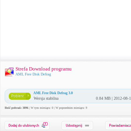
Strefa Download programu
AML Free Disk Defrag
AML Free Disk Defrag 3.0
Wersja stabilna
0.84 MB | 2012-08-
Ilość pobrań: 3896
| W tym miesiącu: 0 | W poprzednim miesiącu: 9
0