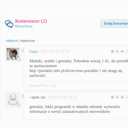
Komentarze (
2
)
DriverView
najlepsze
|
najnowsze
Garu
| 2013.05.19 22:59
0
Malutki, szybki i genialny. Pobrałem wersję 1.41, ale portab
ze spolszczeniem
http://portable.info.pl/driverview-portable/ i nie mogę się
nachwalić.
DriverView 1.42
~zjem cie
| 2010.03.08 10:22
0
genialny, lekki programik w ułamku sekundy wyświetla
informacje o wersji zainstalowanych sterowników