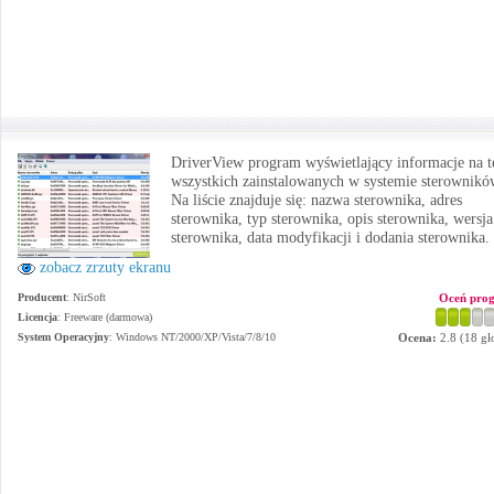
DriverView program wyświetlający informacje na 
wszystkich zainstalowanych w systemie sterownikó
Na liście znajduje się: nazwa sterownika, adres
sterownika, typ sterownika, opis sterownika, wersja
sterownika, data modyfikacji i dodania sterownika.
zobacz zrzuty ekranu
Producent
:
NirSoft
Oceń pro
Licencja
: Freeware (darmowa)
System Operacyjny
:
Windows NT/2000/XP/Vista/7/8/10
Ocena:
2.8
(
18
gł