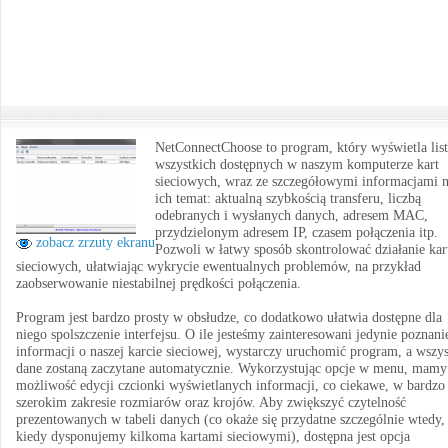
NetConnectChoose to program, który wyświetla lis
wszystkich dostępnych w naszym komputerze kart
sieciowych, wraz ze szczegółowymi informacjami 
ich temat: aktualną szybkością transferu, liczbą
odebranych i wysłanych danych, adresem MAC,
przydzielonym adresem IP, czasem połączenia itp.
zobacz zrzuty ekranu
Pozwoli w łatwy sposób skontrolować działanie kar
sieciowych, ułatwiając wykrycie ewentualnych problemów, na przykład
zaobserwowanie niestabilnej prędkości połączenia.
Program jest bardzo prosty w obsłudze, co dodatkowo ułatwia dostępne dla
niego spolszczenie interfejsu. O ile jesteśmy zainteresowani jedynie poznan
informacji o naszej karcie sieciowej, wystarczy uruchomić program, a wszys
dane zostaną zaczytane automatycznie. Wykorzystując opcje w menu, mamy
możliwość edycji czcionki wyświetlanych informacji, co ciekawe, w bardzo
szerokim zakresie rozmiarów oraz krojów. Aby zwiększyć czytelność
prezentowanych w tabeli danych (co okaże się przydatne szczególnie wtedy,
kiedy dysponujemy kilkoma kartami sieciowymi), dostępna jest opcja