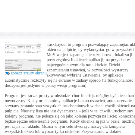
TaskLayout to program pozwalający zapamiętać uk
okien na pulpicie, by wykorzystać go w przyszłości
Możliwe jest zapamiętanie rozmiarów i lokalizacji
poszczególnych okienek aplikacji, na przykład w
najwygodniejszym dla nas układzie. Dzięki
zapamiętaniu ustawień, w przyszłości wystarczy
zobacz zrzuty ekranu
aktywować wybrane ustawienie, by aplikacje
automatycznie rozłożyły się na ekranie w zadany sposób (ta funkcjonalność
dostępna jest jedynie w pełnej wersji programu).
Program jest raczej prosty w obsłudze, choć interfejs mógłby być nieco bard
nowoczesny. Kiedy uruchomimy aplikację i okno ustawień, automatycznie
sczytany zostanie stan wszystkich uruchomionych w danej chwili okienek na
pulpicie. Niestety lista nie jest dynamiczna – jeśli w tej chwili uruchomimy
kolejny program, nie pokaże się on jako kolejna pozycja na liście; konieczn
będzie ręczne odświeżenie programu. Kiedy okienka są już w bazie, możliw
jest zapis ich układu. Można w tym celu stworzyć nazwę dla kompletu
wszystkich okien lub wybrać tylko niektóre. Przywracanie widoków