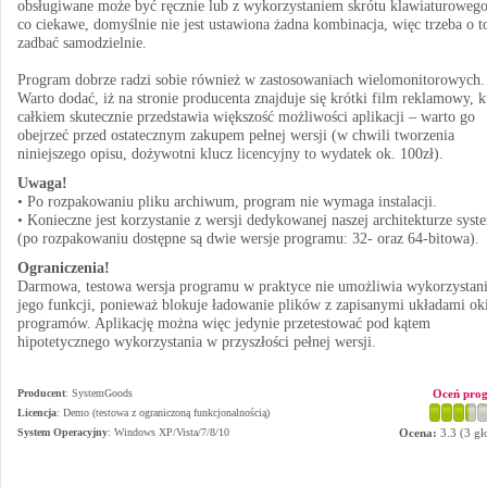
obsługiwane może być ręcznie lub z wykorzystaniem skrótu klawiaturowego
co ciekawe, domyślnie nie jest ustawiona żadna kombinacja, więc trzeba o t
zadbać samodzielnie.
Program dobrze radzi sobie również w zastosowaniach wielomonitorowych.
Warto dodać, iż na stronie producenta znajduje się krótki film reklamowy, k
całkiem skutecznie przedstawia większość możliwości aplikacji – warto go
obejrzeć przed ostatecznym zakupem pełnej wersji (w chwili tworzenia
niniejszego opisu, dożywotni klucz licencyjny to wydatek ok. 100zł).
Uwaga!
• Po rozpakowaniu pliku archiwum, program nie wymaga instalacji.
• Konieczne jest korzystanie z wersji dedykowanej naszej architekturze syst
(po rozpakowaniu dostępne są dwie wersje programu: 32- oraz 64-bitowa).
Ograniczenia!
Darmowa, testowa wersja programu w praktyce nie umożliwia wykorzystan
jego funkcji, ponieważ blokuje ładowanie plików z zapisanymi układami ok
programów. Aplikację można więc jedynie przetestować pod kątem
hipotetycznego wykorzystania w przyszłości pełnej wersji.
Producent
:
SystemGoods
Oceń pro
Licencja
: Demo (testowa z ograniczoną funkcjonalnością)
System Operacyjny
:
Windows XP/Vista/7/8/10
Ocena:
3.3
(
3
gł