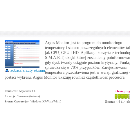
Argus Monitor jest to program do monitoringu
temperatury i statusu poszczególnych elementów ta
jak CPU, GPU i HD. Aplikacja korzysta z technolo
S.M.A.R.T, dzięki której zostaniemy poinformowan
gdy dysk twardy osiągnie poziom krytyczny. Funkcj
sprawdza się w 70% przypadków. Zarejestrowana
zobacz zrzuty ekranu
temperatura przedstawiona jest w wersji graficznej
postaci wykresu. Argus Monitor ukazuję również częstotliwość procesora.
Producent
:
Argotronic UG
Oceń pro
Licencja
: Shareware (testowa)
System Operacyjny
:
Windows XP/Vista/7/8/10
Ocena:
4.4
(
14
gł