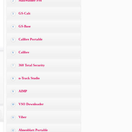
MailWasher Pro
2
GS-Calc
3
GS-Base
4
Calibre Portable
5
Calibre
6
360 Total Security
7
n-Track Studio
8
AIMP
9
VSO Downloader
10
Viber
11
Ahnenblatt Portable
12