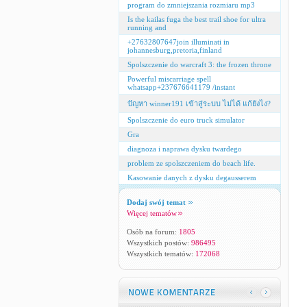
program do zmniejszania rozmiaru mp3
Is the kailas fuga the best trail shoe for ultra
running and
+27632807647join illuminati in
johannesburg,pretoria,finland
Spolszczenie do warcraft 3: the frozen throne
Powerful miscarriage spell
whatsapp+237676641179 /instant
ปัญหา winner191 เข้าสู่ระบบ ไม่ได้ แก้ยังไง?
Spolszczenie do euro truck simulator
Gra
diagnoza i naprawa dysku twardego
problem ze spolszczeniem do beach life.
Kasowanie danych z dysku degausserem
Dodaj swój temat
Więcej tematów
Osób na forum:
1805
Wszystkich postów:
986495
Wszystkich tematów:
172068