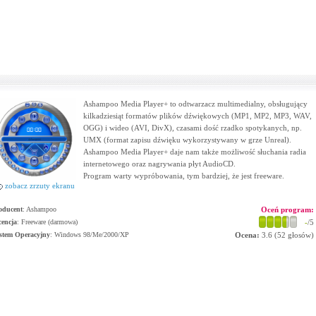
Ashampoo Media Player+ to odtwarzacz multimedialny, obsługujący
kilkadziesiąt formatów plików dźwiękowych (MP1, MP2, MP3, WAV,
OGG) i wideo (AVI, DivX), czasami dość rzadko spotykanych, np.
UMX (format zapisu dźwięku wykorzystywany w grze Unreal).
Ashampoo Media Player+ daje nam także możliwość słuchania radia
internetowego oraz nagrywania płyt AudioCD.
Program warty wypróbowania, tym bardziej, że jest freeware.
zobacz zrzuty ekranu
oducent
:
Ashampoo
Oceń program:
cencja
: Freeware (darmowa)
-
/5
stem Operacyjny
:
Windows 98/Me/2000/XP
Ocena:
3.6
(
52
głosów)