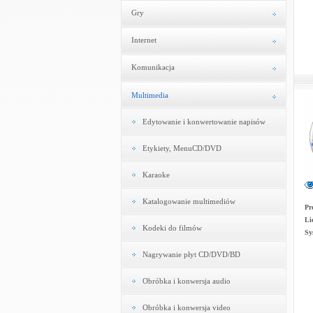
Gry
Internet
Komunikacja
Multimedia
Edytowanie i konwertowanie napisów
Etykiety, MenuCD/DVD
Karaoke
Katalogowanie multimediów
Pr
Li
Kodeki do filmów
Sy
Nagrywanie płyt CD/DVD/BD
Obróbka i konwersja audio
Obróbka i konwersja video