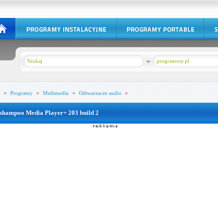
w
programosy.pl
Programy
Multimedia
Odtwarzacze audio
shampoo Media Player+ 203 build 2