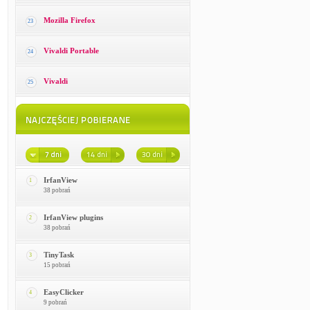
Mozilla Firefox
23
Vivaldi Portable
24
Vivaldi
25
IrfanView
1
38 pobrań
IrfanView plugins
2
38 pobrań
TinyTask
3
15 pobrań
EasyClicker
4
9 pobrań