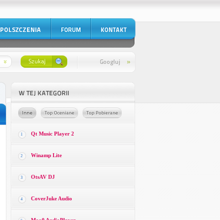
Qt Music Player 2
1
Winamp Lite
2
OtsAV DJ
3
CoverJuke Audio
4