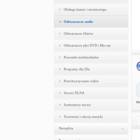
Obsługa kamer i monitoringu
Odtwarzacze audio
Odtwarzacze filmów
Odtwarzacze płyt DVD i Blu-ray
Pozostałe multimedialne
Programy dla DJa
Przechwytywanie wideo
Serwer DLNA
Il
Syntezatory mowy
Tworzenie i edycja muzyki
Narzędzia