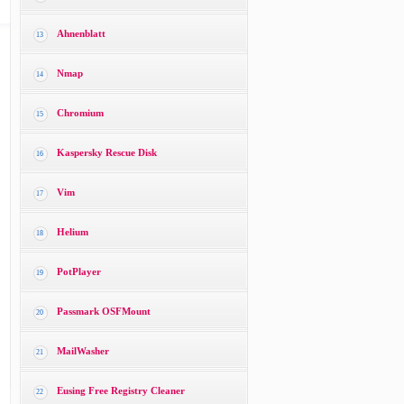
Ahnenblatt
13
Nmap
14
Chromium
15
Kaspersky Rescue Disk
16
Vim
17
Helium
18
PotPlayer
19
Passmark OSFMount
20
MailWasher
21
Eusing Free Registry Cleaner
22