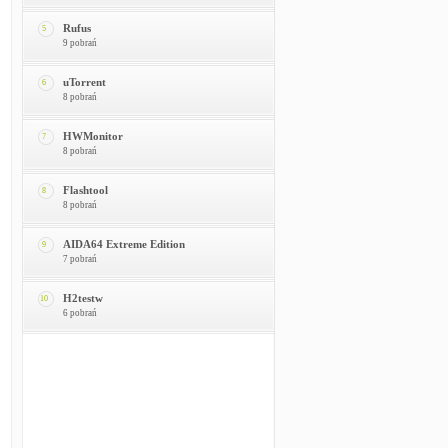
Rufus
5
9 pobrań
uTorrent
6
8 pobrań
HWMonitor
7
8 pobrań
Flashtool
8
8 pobrań
AIDA64 Extreme Edition
9
7 pobrań
H2testw
10
6 pobrań