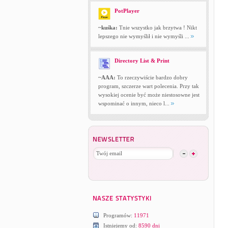
PotPlayer
~kuśka:
Tnie wszystko jak brzytwa ! Nikt
lepszego nie wymyślił i nie wymyśli ...
Directory List & Print
~AAA:
To rzeczywiście bardzo dobry
program, szczerze wart polecenia. Przy tak
wysokiej ocenie być może niestosowne jest
wspominać o innym, nieco l...
Programów:
11971
Istniejemy od:
8590 dni