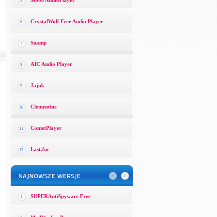
Moo0 AudioPlayer
5
CrystalWolf Free Audio Player
6
Suamp
7
AIC Audio Player
8
Jajuk
9
Clementine
10
CometPlayer
11
Last.fm
12
SUPERAntiSpyware Free
1