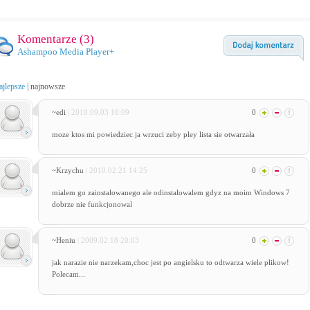
Komentarze (
3
)
Ashampoo Media Player+
ajlepsze
|
najnowsze
~edi
| 2010.09.03 16:09
0
moze ktos mi powiedziec ja wrzuci zeby pley lista sie otwarzała
~Krzychu
| 2010.02.21 14:25
0
mialem go zainstalowanego ale odinstalowalem gdyz na moim Windows 7
dobrze nie funkcjonowal
~Heniu
| 2009.02.18 20:03
0
jak narazie nie narzekam,choc jest po angielsku to odtwarza wiele plikow!
Polecam...