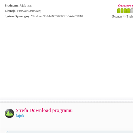
Producent
:
Jajuk team
Oceń pro
Licencja
: Freeware (darmowa)
System Operacyjny
:
Windows 98/Me/NT/2000/XP/Vista/7/8/10
Ocena:
4
(
1
gł
Strefa Download programu
Jajuk