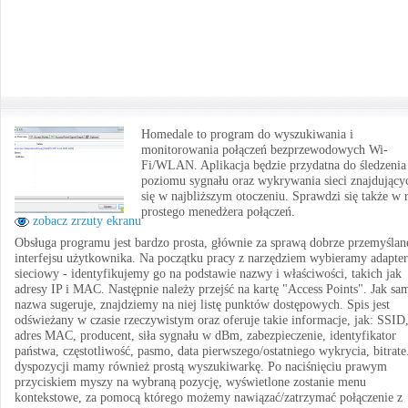
Homedale to program do wyszukiwania i
monitorowania połączeń bezprzewodowych Wi-
Fi/WLAN. Aplikacja będzie przydatna do śledzenia
poziomu sygnału oraz wykrywania sieci znajdujący
się w najbliższym otoczeniu. Sprawdzi się także w r
prostego menedżera połączeń.
zobacz zrzuty ekranu
Obsługa programu jest bardzo prosta, głównie za sprawą dobrze przemyślan
interfejsu użytkownika. Na początku pracy z narzędziem wybieramy adapter
sieciowy - identyfikujemy go na podstawie nazwy i właściwości, takich jak
adresy IP i MAC. Następnie należy przejść na kartę "Access Points". Jak sa
nazwa sugeruje, znajdziemy na niej listę punktów dostępowych. Spis jest
odświeżany w czasie rzeczywistym oraz oferuje takie informacje, jak: SSID
adres MAC, producent, siła sygnału w dBm, zabezpieczenie, identyfikator
państwa, częstotliwość, pasmo, data pierwszego/ostatniego wykrycia, bitrate
dyspozycji mamy również prostą wyszukiwarkę. Po naciśnięciu prawym
przyciskiem myszy na wybraną pozycję, wyświetlone zostanie menu
kontekstowe, za pomocą którego możemy nawiązać/zatrzymać połączenie z