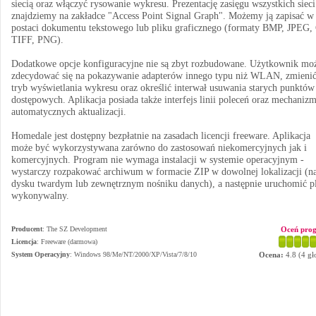
siecią oraz włączyć rysowanie wykresu. Prezentację zasięgu wszystkich sieci
znajdziemy na zakładce "Access Point Signal Graph". Możemy ją zapisać w
postaci dokumentu tekstowego lub pliku graficznego (formaty BMP, JPEG,
TIFF, PNG).
Dodatkowe opcje konfiguracyjne nie są zbyt rozbudowane. Użytkownik mo
zdecydować się na pokazywanie adapterów innego typu niż WLAN, zmieni
tryb wyświetlania wykresu oraz określić interwał usuwania starych punktów
dostępowych. Aplikacja posiada także interfejs linii poleceń oraz mechaniz
automatycznych aktualizacji.
Homedale jest dostępny bezpłatnie na zasadach licencji freeware. Aplikacja
może być wykorzystywana zarówno do zastosowań niekomercyjnych jak i
komercyjnych. Program nie wymaga instalacji w systemie operacyjnym -
wystarczy rozpakować archiwum w formacie ZIP w dowolnej lokalizacji (n
dysku twardym lub zewnętrznym nośniku danych), a następnie uruchomić p
wykonywalny.
Producent
:
The SZ Development
Oceń pro
Licencja
: Freeware (darmowa)
System Operacyjny
:
Windows 98/Me/NT/2000/XP/Vista/7/8/10
Ocena:
4.8
(
4
gł