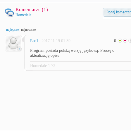
Komentarze (
1
)
Homedale
najlepsze
|
najnowsze
Pao1
| 2017.11.19 01:39
0
Program posiada polską wersję językową. Proszę o
aktualizację opisu.
Homedale 1.73