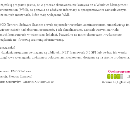
żą zaletą programu jest to, że w procesie skanowania nie korzysta on z Windows Management
strumentation (WMI), co pozwala na zdobycie informacji o oprogramowaniu zainstalowanym
kże na tych maszynach, które mają wyłączone WMI.
CO Network Software Scanner przyda się przede wszystkim administratorom, umożliwiając im
twiejszy nadzór nad zbiorami programów i ich aktualizacjami, zainstalowanymi na wielu
żnych komputerach w jednej sieci lokalnej. Pozwoli to na mniej chaotyczne i wydajniejsze
rządzanie np. firmową strukturą informatyczną.
ymagania!
 działania programu wymagane są biblioteki .NET Framework 3.5 SP1 lub wyższa ich wersja.
czegółowe wymagania, związane z połączeniami sieciowymi, dostępne są na stronie producenta.
oducent
:
EMCO Software
Oceń program:
cencja
: Freeware (darmowa)
-
/5
stem Operacyjny
:
Windows XP/Vista/7/8/10
Ocena:
4
(
4
głosów)