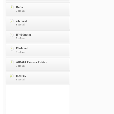
Rufus
5
9 pobrań
uTorrent
6
8 pobrań
HWMonitor
7
8 pobrań
Flashtool
8
8 pobrań
AIDA64 Extreme Edition
9
7 pobrań
H2testw
10
6 pobrań