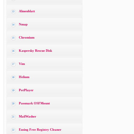
Ahnenblatt
13
Nmap
14
Chromium
15
Kaspersky Rescue Disk
16
Vim
17
Helium
18
PotPlayer
19
Passmark OSFMount
20
MailWasher
21
Eusing Free Registry Cleaner
22