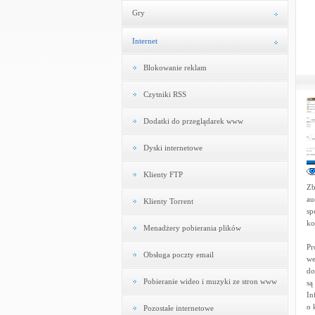
Gry
Internet
Blokowanie reklam
Czytniki RSS
Dodatki do przeglądarek www
Dyski internetowe
Klienty FTP
Zb
au
Klienty Torrent
sp
ko
Menadżery pobierania plików
Pr
Obsługa poczty email
we
do
Pobieranie wideo i muzyki ze stron www
są
In
o 
Pozostałe internetowe