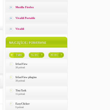
Mozilla Firefox
23
Vivaldi Portable
24
Vivaldi
25
IrfanView
1
38 pobrań
IrfanView plugins
2
38 pobrań
TinyTask
3
15 pobrań
EasyClicker
4
9 pobrań