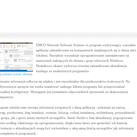
EMCO Network Software Scanner to program wykrywający wszystkie
aplikacje zainstalowane na komputerach znajdujących się w danej sieci
lokalnej. Narzędzie wyszukuje oprogramowanie zainstalowane na
maszynach należących do domen i grup roboczych Windows.
Dodatkowo skaner wykrywa również zainstalowane aktualizacje
każdego ze znalezionych programów.
zobacz zrzuty ekranu
ieranie informacji odbywa się zdalnie i jest niewidzialne dla użytkowników końcowych. Na
dytowanym sprzęcie nie trzeba instalować żadnego klienta programu lub przeprowadzać
ecjalnej konfiguracji. Wymagane jest posiadanie odpowiednich uprawnień na skanowanym
mputerze.
ogram udziela nam szeregu informacji związanych z daną aplikacją - pokazuje jej nazwę,
rsję, producenta, datę instalacji, rozmiar, lokację, rodzaj instalatora, architekturę, przynależność
 grupy, jak i sporo mniej istotnych szczegółów. Jeżeli chodzi o listę aktualizacji, pogrupowane
 one według właściwego im oprogramowania, dzięki temu łatwo jest sprawdzić ich historię.
formacje o aktualizacjach mogą być wyświetlane z taką samą ilością szczegółów jak informacje
kompletnych programach.