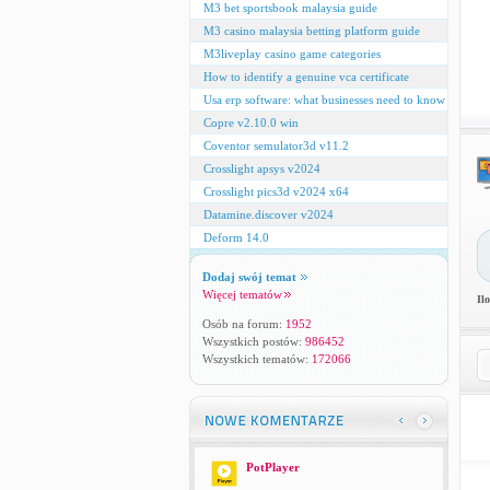
M3 bet sportsbook malaysia guide
M3 casino malaysia betting platform guide
M3liveplay casino game categories
How to identify a genuine vca certificate
Usa erp software: what businesses need to know
Copre v2.10.0 win
Coventor semulator3d v11.2
Crosslight apsys v2024
Crosslight pics3d v2024 x64
Datamine.discover v2024
Deform 14.0
Dodaj swój temat
Więcej tematów
Il
Osób na forum:
1952
Wszystkich postów:
986452
Wszystkich tematów:
172066
PotPlayer