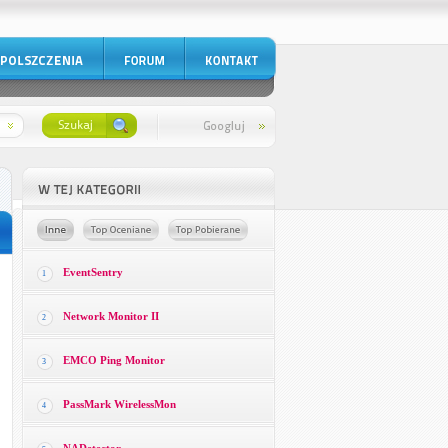
EventSentry
1
Network Monitor II
2
EMCO Ping Monitor
3
PassMark WirelessMon
4