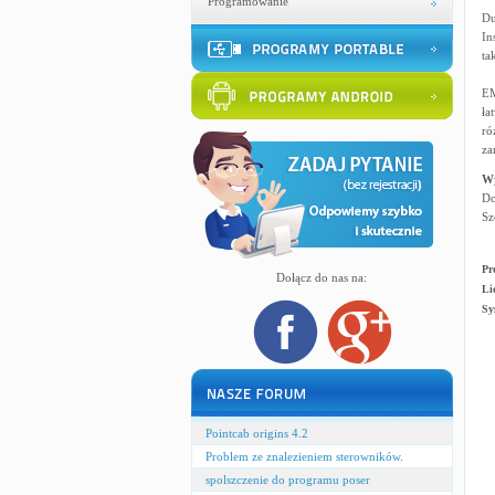
Programowanie
Du
In
ta
EM
ła
ró
za
W
Do
Sz
Pr
Dołącz do nas na:
Li
Sy
Pointcab origins 4.2
Problem ze znalezieniem sterowników.
spolszczenie do programu poser