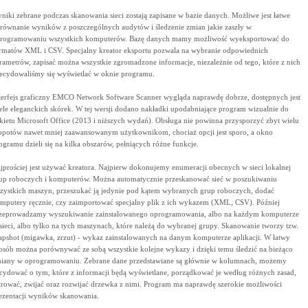
niki zebrane podczas skanowania sieci zostają zapisane w bazie danych. Możliwe jest łatwe
równanie wyników z poszczególnych audytów i śledzenie zmian jakie zaszły w
rogramowaniu wszystkich komputerów. Bazę danych mamy możliwość wyeksportować do
rmatów XML i CSV. Specjalny kreator eksportu pozwala na wybranie odpowiednich
rametrów, zapisać można wszystkie zgromadzone informacje, niezależnie od tego, które z nich
ecydowaliśmy się wyświetlać w oknie programu.
terfejs graficzny EMCO Network Software Scanner wygląda naprawdę dobrze, dostępnych jest
ele eleganckich skórek. W tej wersji dodano nakładki upodabniające program wizualnie do
kietu Microsoft Office (2013 i niższych wydań). Obsługa nie powinna przysporzyć zbyt wielu
opotów nawet mniej zaawansowanym użytkownikom, chociaż opcji jest sporo, a okno
ogramu dzieli się na kilka obszarów, pełniących różne funkcje.
jprościej jest używać kreatora. Najpierw dokonujemy enumeracji obecnych w sieci lokalnej
up roboczych i komputerów. Można automatycznie przeskanować sieć w poszukiwaniu
zystkich maszyn, przeszukać ją jedynie pod kątem wybranych grup roboczych, dodać
mputery ręcznie, czy zaimportować specjalny plik z ich wykazem (XML, CSV). Później
zeprowadzamy wyszukiwanie zainstalowanego oprogramowania, albo na każdym komputerze
sieci, albo tylko na tych maszynach, które należą do wybranej grupy. Skanowanie tworzy tzw.
apshot (migawka, zrzut) - wykaz zainstalowanych na danym komputerze aplikacji. W łatwy
osób można porównywać ze sobą wszystkie kolejne wykazy i dzięki temu śledzić na bieżąco
iany w oprogramowaniu. Zebrane dane przedstawiane są głównie w kolumnach, możemy
cydować o tym, które z informacji będą wyświetlane, porządkować je według różnych zasad,
ltrować, zwijać oraz rozwijać drzewka z nimi. Program ma naprawdę szerokie możliwości
ezentacji wyników skanowania.