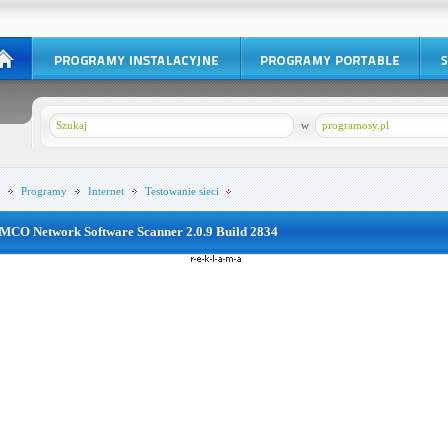
w
programosy.pl
Programy
Internet
Testowanie sieci
MCO Network Software Scanner 2.0.9 Build 2834