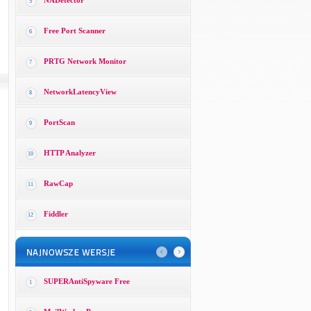
NADetector
5
Free Port Scanner
6
PRTG Network Monitor
7
NetworkLatencyView
8
PortScan
9
HTTP Analyzer
10
RawCap
11
Fiddler
12
SUPERAntiSpyware Free
1