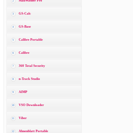
MailWasher Pro
2
GS-Calc
3
GS-Base
4
Calibre Portable
5
Calibre
6
360 Total Security
7
n-Track Studio
8
AIMP
9
VSO Downloader
10
Viber
11
Ahnenblatt Portable
12