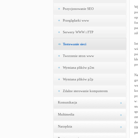
Wy
Pozycjonowanie SEO
po
op
Przeglądarki www
fo
pa
Serwery WWW i FTP
zd
In
Testowanie sieci
wi
pa
Tworzenie stron www
kł
pr
Wymiana plików p2m
Na
Wymiana plików p2p
gr
ws
ko
Zdalne sterowanie komputerem
pr
w 
Komunikacja
sn
sp
Multimedia
zm
de
Narzędzia
fi
pr