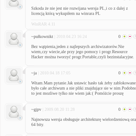
Szkoda że nie jest nie rozwijana wersja PL,i co z dalej z
licencją którą wykupiłem na winrara PL
WinRAR 4.11
~pułkownikt
| 2010.04.23 16:24
0
Bez wątpienia,jeden z najlepszych archiwizatorów.Nie
wiem,czy wiecie,ale przy jego pomocy i progr.Resource
Hacker można tworzyć progr.Portable,czyli bezinstalacyjne.
~ja
| 2010.04.18 17:05
0
Witam.Mam pytanie.Jak ustawic hasło tak żeby zablokowane
było całe archiwum a nie pliki znajdujące sie w nim.Podobn
to jest mozliwe tylko nie wiem jak:( Pomóżcie proszę
~gjpv
| 2009.08.20 11:28
0
Najnowsza wersja obsługuje architekturę wielordzeniową or
64 bity.