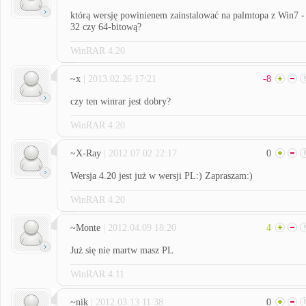
którą wersję powinienem zainstalować na palmtopa z Win7 -
32 czy 64-bitową?
WinRAR 4.20
~x
| 2013.02.26 17:21
-8
czy ten winrar jest dobry?
WinRAR 4.20
~X-Ray
| 2012.07.02 22:17
0
Wersja 4.20 jest już w wersji PL:) Zapraszam:)
WinRAR 4.20
~Monte
| 2012.04.09 18:20
4
Już się nie martw masz PL
WinRAR 4.11
~nik
| 2012.03.13 11:38
0