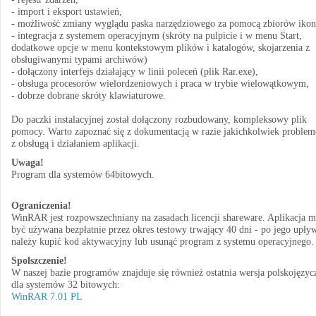
- import i eksport ustawień,
- możliwość zmiany wyglądu paska narzędziowego za pomocą zbiorów ikon
- integracja z systemem operacyjnym (skróty na pulpicie i w menu Start,
dodatkowe opcje w menu kontekstowym plików i katalogów, skojarzenia z
obsługiwanymi typami archiwów)
- dołączony interfejs działający w linii poleceń (plik Rar.exe),
- obsługa procesorów wielordzeniowych i praca w trybie wielowątkowym,
- dobrze dobrane skróty klawiaturowe.
Do paczki instalacyjnej został dołączony rozbudowany, kompleksowy plik
pomocy. Warto zapoznać się z dokumentacją w razie jakichkolwiek proble
z obsługą i działaniem aplikacji.
Uwaga!
Program dla systemów 64bitowych.
Ograniczenia!
WinRAR jest rozpowszechniany na zasadach licencji shareware. Aplikacja 
być używana bezpłatnie przez okres testowy trwający 40 dni - po jego upły
należy kupić kod aktywacyjny lub usunąć program z systemu operacyjnego.
Spolszczenie!
W naszej bazie programów znajduje się również ostatnia wersja polskojęzyc
dla systemów 32 bitowych:
WinRAR 7.01 PL