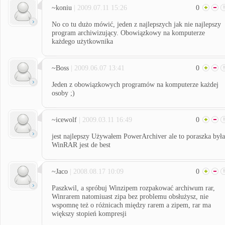
~koniu
| 2009.07.11 15:26
0
No co tu dużo mówić, jeden z najlepszych jak nie najlepszy
program archiwizujący. Obowiązkowy na komputerze
każdego użytkownika
~Boss
| 2009.06.07 13:41
0
Jeden z obowiązkowych programów na komputerze każdej
osoby ;)
~icewolf
| 2009.03.11 16:49
0
jest najlepszy Używałem PowerArchiver ale to poraszka była
WinRAR jest de best
~Jaco
| 2008.08.17 10:09
0
Paszkwil, a spróbuj Winzipem rozpakować archiwum rar,
Winrarem natomiuast zipa bez problemu obsłużysz, nie
wspomnę też o różnicach między rarem a zipem, rar ma
większy stopień kompresji