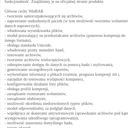
funkcjonalność. Znajdziemy je na oficjalnej stronie produktu.
Główne cechy WinRAR:
- tworzenie samorozpakowujących się archiwów,
- naprawianie uszkodzonych paczek (w tym możliwość tworzenia woluminó
danych naprawczych),
- wbudowana wyszukiwarka plików,
- moduł pozwalający na przekształcanie archiwów (ponowna kompresja do
innego formatu),
- obsługa standardu Unicode,
- wbudowany prosty menedżer haseł,
- testowanie archiwów,
- tworzenie archiwów wieloczęściowych,
- zabezpieczanie dostępu do danych za pomocą hasła i szyfrowania,
- generowanie szczegółowych raportów,
- wyświetlanie informacji o plikach (rozmiar, prognoza kompresji itd.),
- narzędzie do testowania wydajności komputera,
- konfigurowalne działanie listy plików,
- obsługa profili kompresji,
- zarządzanie rozmiarami woluminów,
- zarządzanie ulubionymi,
- możliwość określenia niedozwolonych typów plików,
- moduł odpowiedzialny za podgląd danych,
- współpraca ze skanerami antywirusowym (sprawdzanie archiwów pod kąt
występowania szkodliwego oprogramowania),
- możliwość ustawienia domyślnego hasła,
- rejestr zdarzeń,