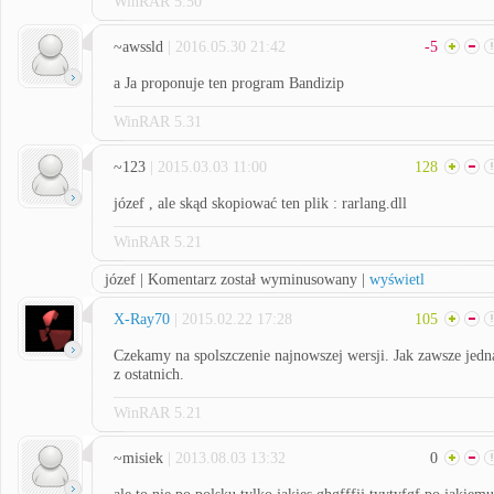
WinRAR 5.50
~awssld
| 2016.05.30 21:42
-5
a Ja proponuje ten program Bandizip
WinRAR 5.31
~123
| 2015.03.03 11:00
128
józef , ale skąd skopiować ten plik : rarlang.dll
WinRAR 5.21
józef | Komentarz został wyminusowany |
wyświetl
X-Ray70
| 2015.02.22 17:28
105
Czekamy na spolszczenie najnowszej wersji. Jak zawsze jedn
z ostatnich.
WinRAR 5.21
~misiek
| 2013.08.03 13:32
0