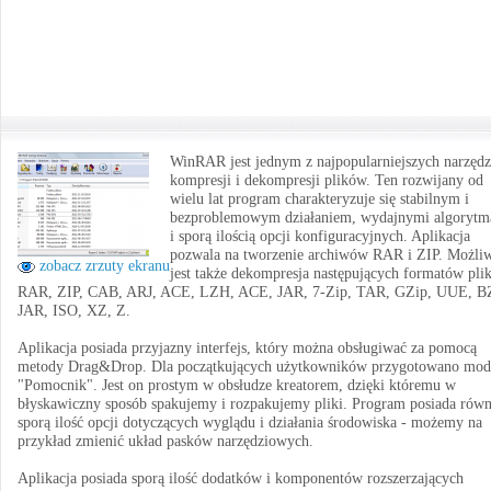
WinRAR jest jednym z najpopularniejszych narzędz
kompresji i dekompresji plików. Ten rozwijany od
wielu lat program charakteryzuje się stabilnym i
bezproblemowym działaniem, wydajnymi algoryt
i sporą ilością opcji konfiguracyjnych. Aplikacja
pozwala na tworzenie archiwów RAR i ZIP. Możli
zobacz zrzuty ekranu
jest także dekompresja następujących formatów pli
RAR, ZIP, CAB, ARJ, ACE, LZH, ACE, JAR, 7-Zip, TAR, GZip, UUE, B
JAR, ISO, XZ, Z.
Aplikacja posiada przyjazny interfejs, który można obsługiwać za pomocą
metody Drag&Drop. Dla początkujących użytkowników przygotowano mod
"Pomocnik". Jest on prostym w obsłudze kreatorem, dzięki któremu w
błyskawiczny sposób spakujemy i rozpakujemy pliki. Program posiada równ
sporą ilość opcji dotyczących wyglądu i działania środowiska - możemy na
przykład zmienić układ pasków narzędziowych.
Aplikacja posiada sporą ilość dodatków i komponentów rozszerzających