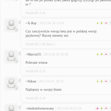
ale to nie po polsku tylko jakies ghgfffjj tyytyfgf po jakiemu
to ?
WinRAR 4.20
~X-Ray
| 2013.04.30 14:01
4
Czy rzeczywiście wersja beta jest w polskiej wersji
językowej? Raczej niestety nie.
WinRAR 5.00 Beta 2
~Marcin55
| 2013.04.10 20:40
4
Polecam winrar.
WinRAR 4.20
~Nikon
| 2013.04.01 20:31
4
Najlepszy w swojej klasie.
WinRAR 4.20
~niedoinformowany
| 2013.03.04 22:54
-4