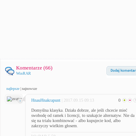
Komentarze (
66
)
WinRAR
najlepsze
|
najnowsze
HnauHnakrapunt
| 2017.09.15 09:13
0
Domyślna klasyka. Działa dobrze, ale jeśli chcecie mieć
swobodę od ramek i licencji, to szukajcie alternatyw. Nie da
się na trialu kombinować - albo kupujecie kod, albo
zakrzyczy wielkim głosem.