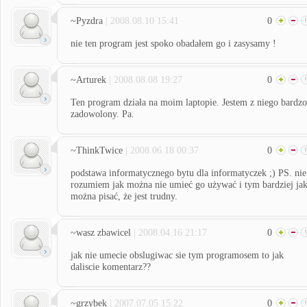
~Pyzdra
| 2008.08.10 15:41
0
nie ten program jest spoko obadałem go i zasysamy !
~Arturek
| 2008.08.08 19:27
0
Ten program działa na moim laptopie. Jestem z niego bardzo
zadowolony. Pa.
~ThinkTwice
| 2008.06.18 00:37
0
podstawa informatycznego bytu dla informatyczek ;) PS. nie
rozumiem jak można nie umieć go używać i tym bardziej ja
można pisać, że jest trudny.
~wasz zbawicel
| 2008.04.16 21:17
0
jak nie umecie obslugiwac sie tym programosem to jak
daliscie komentarz??
~grzybek
| 2007.07.05 15:22
0