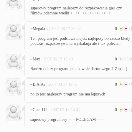
superowy program najlepszy do rozpakowania gier czy
filmów odemnie wielki +++++++++++++++++
~Megakris
| 2007.06.17 20:02
0
Ten program jest podstawa niejest najlepszy bo czesto bledy
podczas rozpakowywania wyskakuja ale i tak polecam
~Max
| 2007.06.13 12:49
0
Bardzo dobry program jednak wolę darmowego 7-Zip'a :)
~BiAlAs
| 2007.03.17 19:51
0
no to jest najlepszy program nie ma lepszych
~Gucu112
| 2007.03.13 14:41
0
superowy programosy --==POLECAM==--