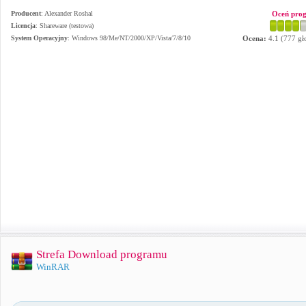
Producent
:
Alexander Roshal
Oceń pro
Licencja
: Shareware (testowa)
System Operacyjny
:
Windows 98/Me/NT/2000/XP/Vista/7/8/10
Ocena:
4.1
(
777
gł
Strefa Download programu
WinRAR