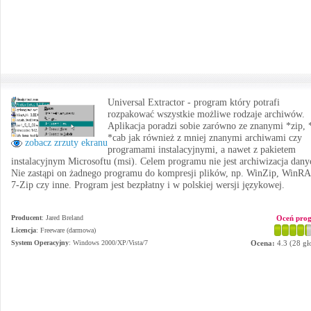
Universal Extractor - program który potrafi
rozpakować wszystkie możliwe rodzaje archiwów.
Aplikacja poradzi sobie zarówno ze znanymi *zip, *
*cab jak również z mniej znanymi archiwami czy
zobacz zrzuty ekranu
programami instalacyjnymi, a nawet z pakietem
instalacyjnym Microsoftu (msi). Celem programu nie jest archiwizacja dany
Nie zastąpi on żadnego programu do kompresji plików, np. WinZip, WinR
7-Zip czy inne. Program jest bezpłatny i w polskiej wersji językowej.
Producent
:
Jared Breland
Oceń pro
Licencja
: Freeware (darmowa)
System Operacyjny
:
Windows 2000/XP/Vista/7
Ocena:
4.3
(
28
gł