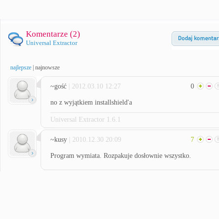
Komentarze (
2
)
Universal Extractor
najlepsze
|
najnowsze
~gość
| 2012.03.10 12:27
0
no z wyjątkiem installshield'a
Universal Extractor 1.6.1
~kusy
| 2010.12.30 20:09
7
Program wymiata. Rozpakuje dosłownie wszystko.