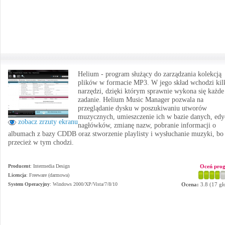
Helium - program służący do zarządzania kolekcją
plików w formacie MP3. W jego skład wchodzi kil
narzędzi, dzięki którym sprawnie wykona się każde
zadanie. Helium Music Manager pozwala na
przeglądanie dysku w poszukiwaniu utworów
muzycznych, umieszczenie ich w bazie danych, edy
zobacz zrzuty ekranu
nagłówków, zmianę nazw, pobranie informacji o
albumach z bazy CDDB oraz stworzenie playlisty i wysłuchanie muzyki, bo 
przecież w tym chodzi.
Producent
:
Intermedia Design
Oceń pro
Licencja
: Freeware (darmowa)
System Operacyjny
:
Windows 2000/XP/Vista/7/8/10
Ocena:
3.8
(
17
gł