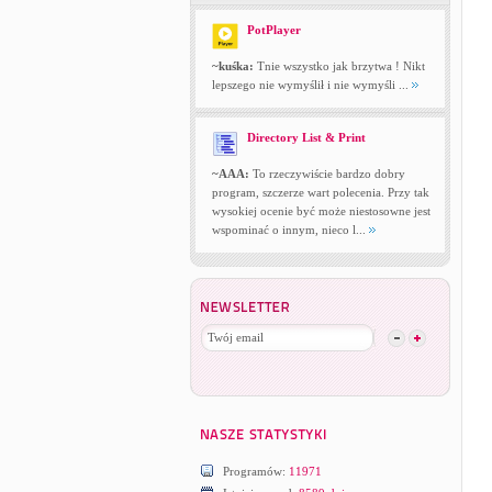
PotPlayer
~kuśka:
Tnie wszystko jak brzytwa ! Nikt
lepszego nie wymyślił i nie wymyśli ...
Directory List & Print
~AAA:
To rzeczywiście bardzo dobry
program, szczerze wart polecenia. Przy tak
wysokiej ocenie być może niestosowne jest
wspominać o innym, nieco l...
Programów:
11971