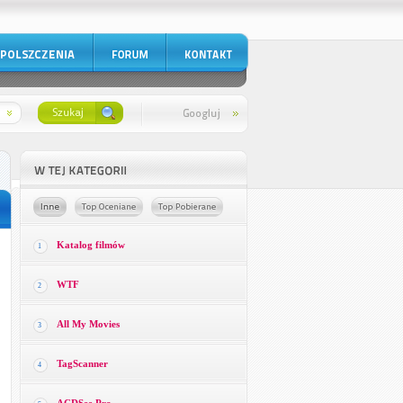
Katalog filmów
1
WTF
2
All My Movies
3
TagScanner
4