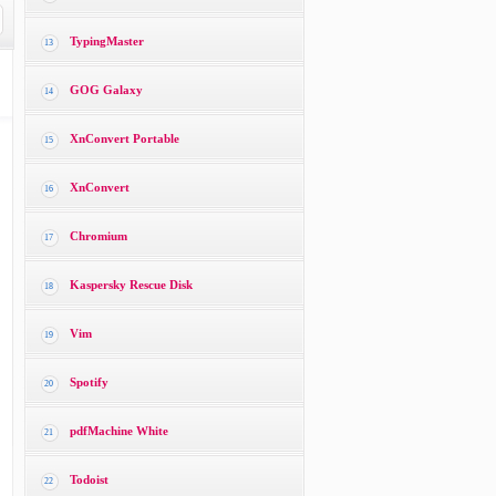
TypingMaster
13
GOG Galaxy
14
XnConvert Portable
15
XnConvert
16
Chromium
17
Kaspersky Rescue Disk
18
Vim
19
Spotify
20
pdfMachine White
21
Todoist
22