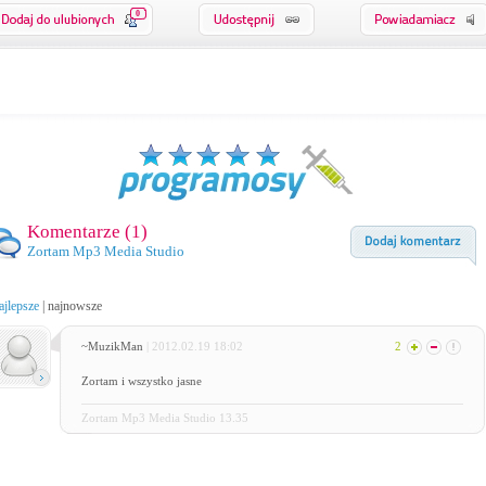
0
Komentarze (
1
)
Zortam Mp3 Media Studio
ajlepsze
|
najnowsze
~MuzikMan
| 2012.02.19 18:02
2
Zortam i wszystko jasne
Zortam Mp3 Media Studio 13.35