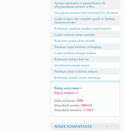
Аренда звукового и диджейского dj
оборудования pioneer в Мос
Free ghana treasury bill calculator for investors
Leads scraper: the complete guide to finding
business prospe
Kokienak: panduan singkat untuk pemula
Login kokitoto tanpa masalah
Koki toto: solusi akses mudah
Panduan login kokitoto terlengkap
Login kokitoto dengan praktis
Kokienak terbaru hari ini
[problem]wymiana baterii
Panduan daftar kokitoto terbaru
Kokienak terbaik untuk informasi
Dodaj swój temat
Więcej tematów
Osób na forum:
2086
Wszystkich postów:
986424
Wszystkich tematów:
172011