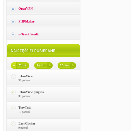
OpenVPN
23
PHPMaker
24
n-Track Studio
25
IrfanView
1
38 pobrań
IrfanView plugins
2
38 pobrań
TinyTask
3
15 pobrań
EasyClicker
4
9 pobrań