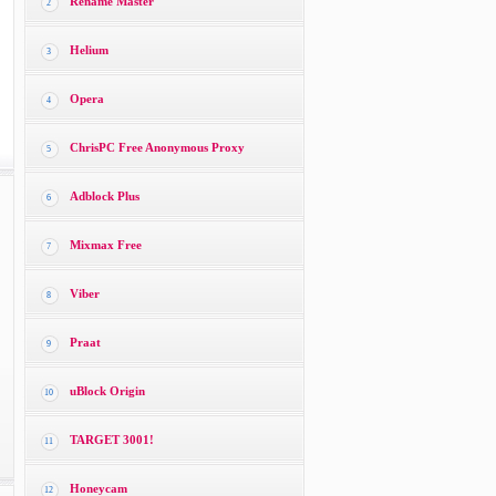
Rename Master
2
Helium
3
Opera
4
ChrisPC Free Anonymous Proxy
5
Adblock Plus
6
Mixmax Free
7
Viber
8
Praat
9
uBlock Origin
10
TARGET 3001!
11
Honeycam
12