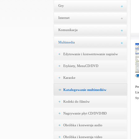
Gry
Internet
Komunikacja
Multimedia
Edytowanie i konwertowanie napisów
Etykiety, MenuCD/DVD
Karaoke
Pr
Katalogowanie multimediów
Li
Sy
Kodeki do filmów
Nagrywanie płyt CD/DVD/BD
Obróbka i konwersja audio
Obróbka i konwersja video