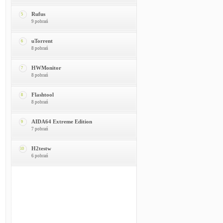
Rufus
5
9 pobrań
uTorrent
6
8 pobrań
HWMonitor
7
8 pobrań
Flashtool
8
8 pobrań
AIDA64 Extreme Edition
9
7 pobrań
H2testw
10
6 pobrań