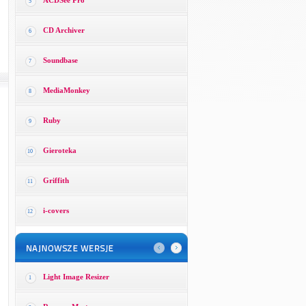
ACDSee Pro
5
CD Archiver
6
Soundbase
7
MediaMonkey
8
Ruby
9
Gieroteka
10
Griffith
11
i-covers
12
Light Image Resizer
1