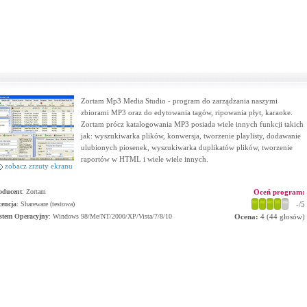
Zortam Mp3 Media Studio - program do zarządzania naszymi
zbiorami MP3 oraz do edytowania tagów, ripowania płyt, karaoke.
Zortam prócz katalogowania MP3 posiada wiele innych funkcji takich
jak: wyszukiwarka plików, konwersja, tworzenie playlisty, dodawanie
ulubionych piosenek, wyszukiwarka duplikatów plików, tworzenie
raportów w HTML i wiele wiele innych.
zobacz zrzuty ekranu
oducent
:
Zortam
Oceń program:
cencja
: Shareware (testowa)
-
/5
stem Operacyjny
:
Windows 98/Me/NT/2000/XP/Vista/7/8/10
Ocena:
4
(
44
głosów)