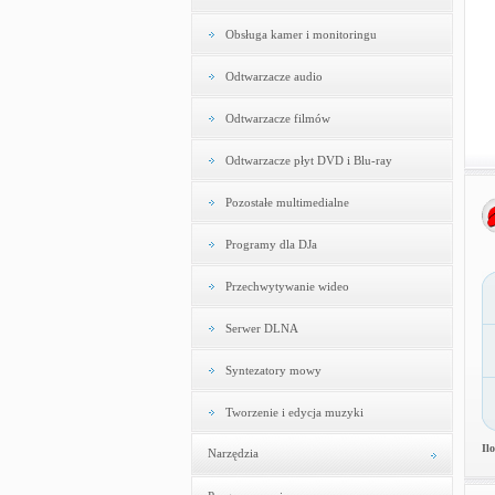
Obsługa kamer i monitoringu
Odtwarzacze audio
Odtwarzacze filmów
Odtwarzacze płyt DVD i Blu-ray
Pozostałe multimedialne
Programy dla DJa
Przechwytywanie wideo
Serwer DLNA
Syntezatory mowy
Tworzenie i edycja muzyki
Il
Narzędzia