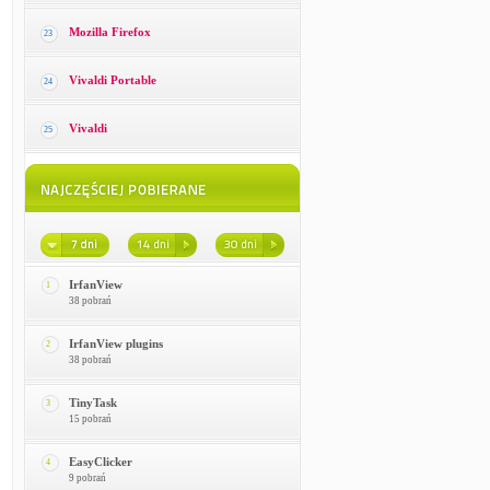
Mozilla Firefox
23
Vivaldi Portable
24
Vivaldi
25
IrfanView
1
38 pobrań
IrfanView plugins
2
38 pobrań
TinyTask
3
15 pobrań
EasyClicker
4
9 pobrań