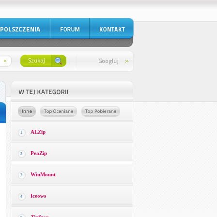
ALZip
1
PeaZip
2
WinMount
3
Iceows
4