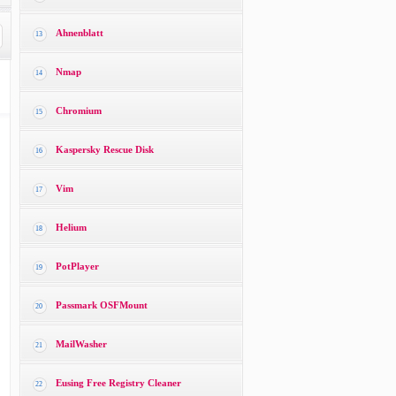
Ahnenblatt
13
Nmap
14
Chromium
15
Kaspersky Rescue Disk
16
Vim
17
Helium
18
PotPlayer
19
Passmark OSFMount
20
MailWasher
21
Eusing Free Registry Cleaner
22