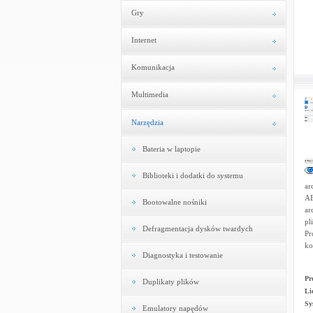
Gry
Internet
Komunikacja
Multimedia
Narzędzia
Bateria w laptopie
Biblioteki i dodatki do systemu
ar
AE
Bootowalne nośniki
ar
pl
Defragmentacja dysków twardych
Pr
ko
Diagnostyka i testowanie
Pr
Duplikaty plików
Li
Sy
Emulatory napędów