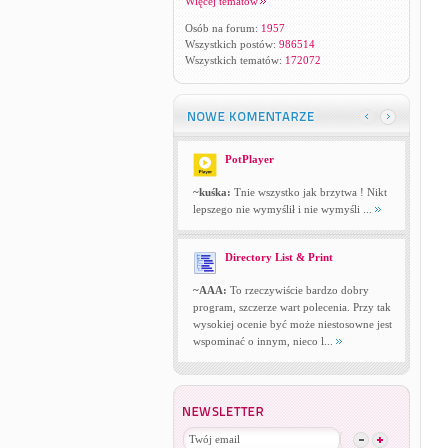
Więcej tematów
Osób na forum:
1957
Wszystkich postów:
986514
Wszystkich tematów:
172072
PotPlayer
~kuśka:
Tnie wszystko jak brzytwa ! Nikt
lepszego nie wymyślił i nie wymyśli ...
Directory List & Print
~AAA:
To rzeczywiście bardzo dobry
program, szczerze wart polecenia. Przy tak
wysokiej ocenie być może niestosowne jest
wspominać o innym, nieco l...