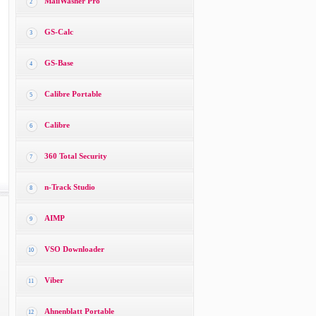
MailWasher Pro
2
GS-Calc
3
GS-Base
4
Calibre Portable
5
Calibre
6
360 Total Security
7
n-Track Studio
8
AIMP
9
VSO Downloader
10
Viber
11
Ahnenblatt Portable
12