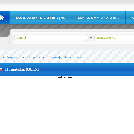
w
programosy.pl
Programy
Narzędzia
Kompresja i dekompresja
UltimateZip 9.0.1.51