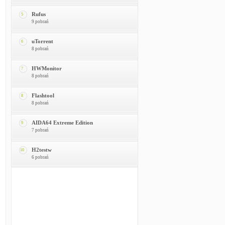
Rufus
5
9 pobrań
uTorrent
6
8 pobrań
HWMonitor
7
8 pobrań
Flashtool
8
8 pobrań
AIDA64 Extreme Edition
9
7 pobrań
H2testw
10
6 pobrań