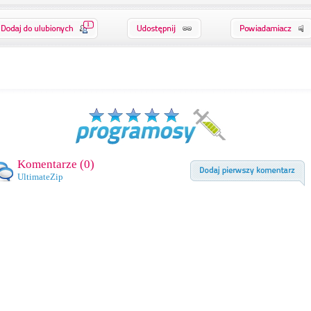
1
Komentarze (
0
)
UltimateZip