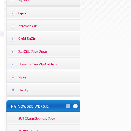
ZipStar
5
Squeez
6
Freebyte ZIP
7
CAM UnZip
8
RarZilla Free Unrar
9
Hamster Free Zip Archiver
10
Zipeg
11
HaoZip
12
SUPERAntiSpyware Free
1