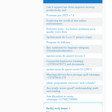
Can it support law firms improve security,
productivity, and
Pcswmm pro 2023 v7.6
Exploring the world of slot online:
entertainment
Entretien moto : les bonnes pratiques pour
garder votre deux
Spolszczenie do f.e.a.r 2: project origin
Program do klikania
Buy nembutal for beginner telegram
@nembutalonlinestore
sspolszczenia do airport tycoon 3
Counterfeit banknotes whatsapp
+237651479273 and documents
spolszczenia do garrys modv10 (2007)
Marriage/divorce/love,revenge spell whatsapp
+237676641179
jakim programem otworzyć style rolanda?
Are iready scores good? understanding math
and reading
Join illuminati in russia
whatsapp:+237682708999
Dodaj swój temat