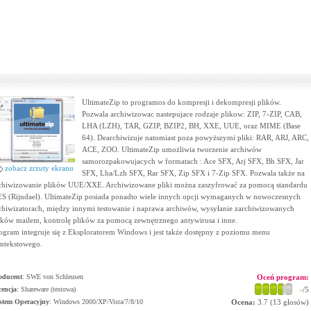
UltimateZip to programos do kompresji i dekompresji plików.
Pozwala archiwizowac nastepujace rodzaje plikow: ZIP, 7-ZIP, CAB,
LHA (LZH), TAR, GZIP, BZIP2, BH, XXE, UUE, oraz MIME (Base
64). Dearchiwizuje natomiast poza powyższymi pliki: RAR, ARJ, ARC,
ACE, ZOO. UltimateZip umożliwia tworzenie archiwów
samorozpakowujacych w formatach : Ace SFX, Arj SFX, Bh SFX, Jar
zobacz zrzuty ekranu
SFX, Lha/Lzh SFX, Rar SFX, Zip SFX i 7-Zip SFX. Pozwala także na
chiwizowanie plików UUE/XXE. Archiwizowane pliki można zaszyfrować za pomocą standardu
S (Rijndael). UltimateZip posiada ponadto wiele innych opcji wymaganych w nowoczesnych
chiwizatorach, między innymi testowanie i naprawa archiwów, wysyłanie zarchiwizowanych
ików mailem, kontrolę plików za pomocą zewnętrznego antywirusa i inne.
ogram integruje się z Eksploratorem Windows i jest także dostępny z poziomu menu
ntekstowego.
oducent
:
SWE von Schleusen
Oceń program:
cencja
: Shareware (testowa)
-
/5
stem Operacyjny
:
Windows 2000/XP/Vista/7/8/10
Ocena:
3.7
(
13
głosów)