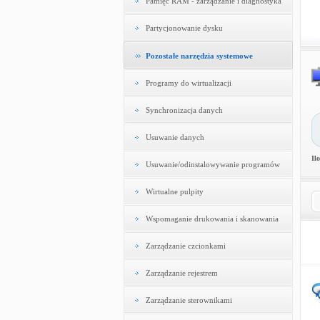
Pamięć RAM - zarządzanie i diagnostyka
Partycjonowanie dysku
Pozostałe narzędzia systemowe
Programy do wirtualizacji
Synchronizacja danych
Usuwanie danych
Il
Usuwanie/odinstalowywanie programów
Wirtualne pulpity
Wspomaganie drukowania i skanowania
Zarządzanie czcionkami
Zarządzanie rejestrem
Zarządzanie sterownikami