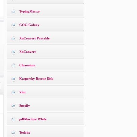
TypingMaster
13
GOG Galaxy
14
XnConvert Portable
15
XnConvert
16
Chromium
17
Kaspersky Rescue Disk
18
Vim
19
Spotify
20
pdfMachine White
21
Todoist
22