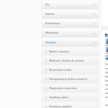
Gry
Internet
Komunikacja
Multimedia
Narzędzia
Bateria w laptopie
Biblioteki i dodatki do systemu
Pr
mo
Bootowalne nośniki
wł
Ro
Defragmentacja dysków twardych
ni
rę
Diagnostyka i testowanie
pi
za
pr
Duplikaty plików
Do
Emulatory napędów