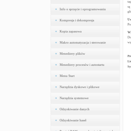
ta
są
Info o sprzęcie i oprogramowaniu
gł
U
Kompresja i dekompresja
Po
Kopia zapasowa
W
Do
wy
Makro automatyzacja i sterowanie
Menedżery plików
Pr
Li
Menedżery procesów i autostartu
Sy
Menu Start
Narzędzia dyskowe i plikowe
Narzędzia systemowe
Odzyskiwanie danych
Odzyskiwanie haseł