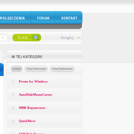
Preme for Windows
1
AutoHideMouseCursor
2
MBR Regenerator
3
QuickMove
4