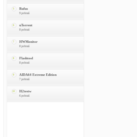
Rufus
5
9 pobrań
uTorrent
6
8 pobrań
HWMonitor
7
8 pobrań
Flashtool
8
8 pobrań
AIDA64 Extreme Edition
9
7 pobrań
H2testw
10
6 pobrań