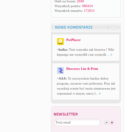
Osób na forum:
2049
Wszystkich postów:
986424
Wszystkich tematów:
172015
PotPlayer
~kuśka:
Tnie wszystko jak brzytwa ! Nikt
lepszego nie wymyślił i nie wymyśli ...
Directory List & Print
~AAA:
To rzeczywiście bardzo dobry
program, szczerze wart polecenia. Przy tak
wysokiej ocenie być może niestosowne jest
wspominać o innym, nieco l...