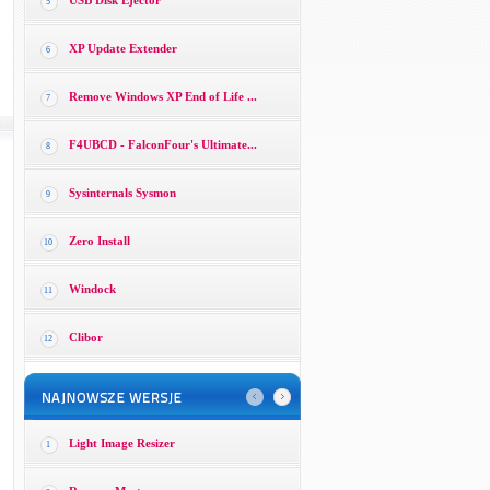
USB Disk Ejector
5
XP Update Extender
6
Remove Windows XP End of Life ...
7
F4UBCD - FalconFour's Ultimate...
8
Sysinternals Sysmon
9
Zero Install
10
Windock
11
Clibor
12
Light Image Resizer
1