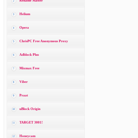
Rename Master
2
Helium
3
Opera
4
ChrisPC Free Anonymous Proxy
5
Adblock Plus
6
Mixmax Free
7
Viber
8
Praat
9
uBlock Origin
10
TARGET 3001!
11
Honeycam
12