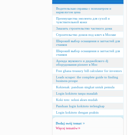
Водительская справка с психиатром и
наркологом цена
Преимущества эмолента для сухой и
чувствительной кожи
Заказать строительство частного дома
Строительство домов под ключ в Москве
Широкий выбор оснащения и запчастей для
станков
Широкий выбор оснащения и запчастей для
станков
Аренда звукового и диджейского dj
оборудования pioneer в Мос
Free ghana treasury bill calculator for investors
Leads scraper: the complete guide to finding
business prospe
Kokienak: panduan singkat untuk pemula
Login kokitoto tanpa masalah
Koki toto: solusi akses mudah
Panduan login kokitoto terlengkap
Login kokitoto dengan praktis
Dodaj swój temat
Więcej tematów