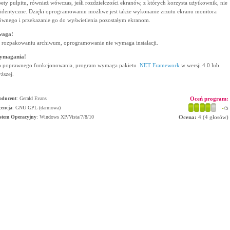
pety pulpitu, również wówczas, jeśli rozdzielczości ekranów, z których korzysta użytkownik, nie
 identyczne. Dzięki oprogramowaniu możliwe jest także wykonanie zrzutu ekranu monitora
ównego i przekazanie go do wyświetlenia pozostałym ekranom.
waga!
 rozpakowaniu archiwum, oprogramowanie nie wymaga instalacji.
ymagania!
 poprawnego funkcjonowania, program wymaga pakietu
.NET Framework
w wersji 4.0 lub
ższej.
oducent
:
Gerald Evans
Oceń program:
cencja
: GNU GPL (darmowa)
-
/5
stem Operacyjny
:
Windows XP/Vista/7/8/10
Ocena:
4
(
4
głosów)