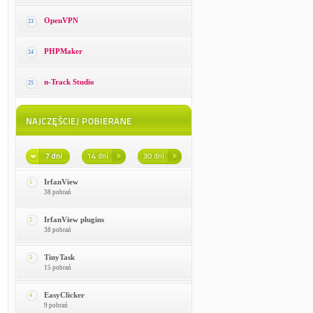
OpenVPN
23
PHPMaker
24
n-Track Studio
25
IrfanView
1
38 pobrań
IrfanView plugins
2
38 pobrań
TinyTask
3
15 pobrań
EasyClicker
4
9 pobrań