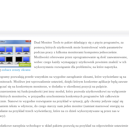
Dual Monitor Tools to pakiet składający się z pięciu programów, za
pomocą których użytkownik może kontrolować wiele parametrów
podczas pracy z kilkoma monitorami komputera jednocześnie.
Możliwości oferowane przez oprogramowanie są dość zaawansowane,
wobec czego każdy wymagający użytkownik powinien znaleźć w ich
wykorzystaniu rozwiązanie dla problemów, na które napotyka.
zobacz zrzuty ekranu
ogramy pozwalają przede wszystkim na wygodne zarządzanie oknami, które wyświetlane są na
nitorach. Możliwe jest wprowadzenie ustawień, dzięki którym konkretne aplikacje będą zawsze
ączać się na konkretnym monitorze, w dodatku w określonej pozycji na pulpicie.
zszerzeniem tej funkcjonalności jest inny moduł, który pozwala użytkownikowi na wyłączenie
ektórych monitorów, w przypadku uruchomienia konkretnych programów lub całkowicie
cznie. Stanowi to wygodne rozwiązanie na przykład w sytuacji, gdy chcemy jedynie zająć się
saniem tekstu w edytorze, do czego starczy nam jeden monitor (zamiast marnować energię na
silanie na przykład trzech wyświetlaczy, które na co dzień wykorzystywane są przez nas w
acy).
datkowe narzędzia wchodzące w skład pakietu pozwolą na przykład na odpowiednie ustawienie